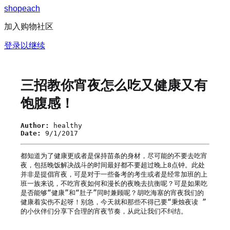
s
h
o
p
e
a
c
h
加入购物社区
登录以继续
三招教你宵夜怎么吃又健康又有
饱腹感！
Author:
healthy
Date:
9/1/2017
都知道为了健康更或者是保持苗条的身材，尽可能的不要去吃宵
夜，包括晚饭解决战斗的时间最好都不要超过晚上8点钟。此处
并非是提倡宵夜，可是对于一些备考的考生或者是经常加班的上
班一族来说，不吃宵夜如何和漫长的夜晚去抗衡呢？可是如果吃
是否能够“健康”和“肚子”同时兼顾呢？胡吃海塞的宵夜我们的
健康着实伤不起呀！别急，今天就和那些不得已要“秉烛夜读 ”
的小伙伴们分享下合理的宵夜节奏，从此让我们不纠结。
