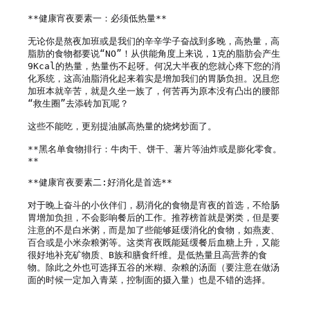
**健康宵夜要素一：必须低热量**

无论你是熬夜加班或是我们的辛辛学子奋战到多晚，高热量，高
脂肪的食物都要说“NO”！从供能角度上来说，1克的脂肪会产生
9Kcal的热量，热量伤不起呀。何况大半夜的您就心疼下您的消
化系统，这高油脂消化起来着实是增加我们的胃肠负担。况且您
加班本就辛苦，就是久坐一族了，何苦再为原本没有凸出的腰部
“救生圈”去添砖加瓦呢？

这些不能吃，更别提油腻高热量的烧烤炒面了。

**黑名单食物排行：牛肉干、饼干、薯片等油炸或是膨化零食。
**

**健康宵夜要素二:好消化是首选**

对于晚上奋斗的小伙伴们，易消化的食物是宵夜的首选，不给肠
胃增加负担，不会影响餐后的工作。推荐榜首就是粥类，但是要
注意的不是白米粥，而是加了些能够延缓消化的食物，如燕麦、
百合或是小米杂粮粥等。这类宵夜既能延缓餐后血糖上升，又能
很好地补充矿物质、B族和膳食纤维。是低热量且高营养的食
物。除此之外也可选择五谷的米糊、杂粮的汤面（要注意在做汤
面的时候一定加入青菜，控制面的摄入量）也是不错的选择。
