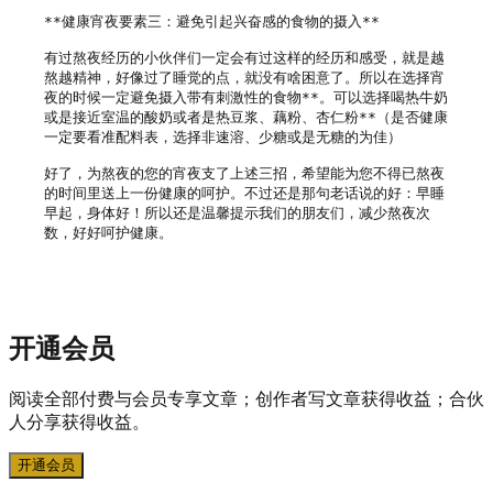
**健康宵夜要素三：避免引起兴奋感的食物的摄入**

有过熬夜经历的小伙伴们一定会有过这样的经历和感受，就是越
熬越精神，好像过了睡觉的点，就没有啥困意了。所以在选择宵
夜的时候一定避免摄入带有刺激性的食物**。可以选择喝热牛奶
或是接近室温的酸奶或者是热豆浆、藕粉、杏仁粉**（是否健康
一定要看准配料表，选择非速溶、少糖或是无糖的为佳）

好了，为熬夜的您的宵夜支了上述三招，希望能为您不得已熬夜
的时间里送上一份健康的呵护。不过还是那句老话说的好：早睡
早起，身体好！所以还是温馨提示我们的朋友们，减少熬夜次
数，好好呵护健康。

开通会员
阅读全部付费与会员专享文章；创作者写文章获得收益；合伙
人分享获得收益。
开通会员