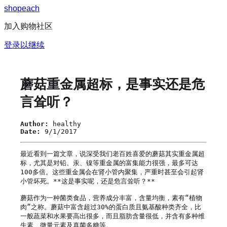
s
h
o
p
e
a
c
h
加入购物社区
登录以继续
蘑菇重金属超标，是事实还是危
言耸听？
Author:
healthy
Date:
9/1/2017
最近看到一篇文章，说深受我们老百姓喜爱的蘑菇其实重金属超
标，尤其是对铅、汞、镍等重金属的富集能力很强，最多可达
100多倍。这些重金属会在肾小管内聚集，严重时甚至会引起肾
小管坏死。**这是事实呢，还是危言耸听？**

蘑菇作为一种菌类食品，营养成分丰富，含量均衡，素有“植物
肉”之称。蘑菇中富含超过30%的蛋白质且氨基酸种类齐全，比
一般蔬菜和水果要高出很多，而且脂肪含量很低，并含有多种维
生素、微量元素及真菌多糖等。
