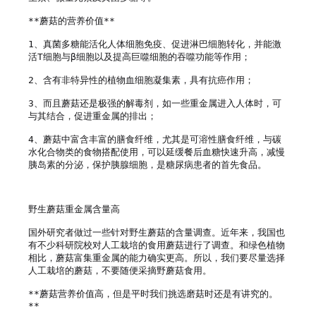
**蘑菇的营养价值**

1、真菌多糖能活化人体细胞免疫、促进淋巴细胞转化，并能激
活T细胞与β细胞以及提高巨噬细胞的吞噬功能等作用；

2、含有非特异性的植物血细胞凝集素，具有抗癌作用；

3、而且蘑菇还是极强的解毒剂，如一些重金属进入人体时，可
与其结合，促进重金属的排出；

4、蘑菇中富含丰富的膳食纤维，尤其是可溶性膳食纤维，与碳
水化合物类的食物搭配使用，可以延缓餐后血糖快速升高，减慢
胰岛素的分泌，保护胰腺细胞，是糖尿病患者的首先食品。

野生蘑菇重金属含量高

国外研究者做过一些针对野生蘑菇的含量调查。近年来，我国也
有不少科研院校对人工栽培的食用蘑菇进行了调查。和绿色植物
相比，蘑菇富集重金属的能力确实更高。所以，我们要尽量选择
人工栽培的蘑菇，不要随便采摘野蘑菇食用。

**蘑菇营养价值高，但是平时我们挑选磨菇时还是有讲究的。
**
