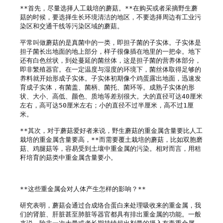
**首先，尽量选择人工栽培的蘑菇。**在购买或者采摘野生蘑
菇的时候，要选择生长环境清洁的地区，不要选择周边有工业污
染区和交通干线等污染区域的蘑菇。

平常叫做蘑菇的是真菌中的一类，即担子菌的子实体。子实体是
担子菌长出地面的地上部分，样子很像插在地里的一把伞。地下
还有白色丝状，到处蔓延的菌丝体，这是担子菌的营养体部分，
即非繁殖器官。在一定温度与湿度的环境下，菌丝体取得足够的
养料就开始形成子实体。子实体初期像个鸡蛋露出地面，迅速发
育成子实体，有菌盖、菌柄、菌托、菌环等。成熟子实体的形
状、大小、高低、颜色、质地等差别很大。大的直径可达40厘米
左右，高可达50厘米左右；小的直径不过半厘米，高不过1厘
米。

**其次，对于蘑菇爱好者来说，野生蘑菇的重金属含量要比人工
栽培的重金属含量要高，**而需要覆土栽培的蘑菇，比如双胞磨
菇、鸡腿菇等，容易受到土壤中重金属的污染。相对而言，用秸
秆培育的菇类中重金属含量要小。

**这些重金属会对人体产生怎样的影响？**

研究表明，蘑菇会通过合成络合蛋白来处理吸收来的重金属，我
们的肾脏、肝脏甚至肺脏等器官都具有排出重金属的功能。一般