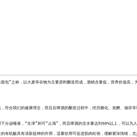
体面包”之称，以大麦等谷物为主要原料酿造而成，酒精含量低，营养价值高，
然，符合我们的健康理念，而且在啤酒的酿造过程中，经历糖化、发酵、储存等
分泌唾液，“生津”则可“止渴”，而且啤酒的含水量达到90%以上，可以为人
量的有机酸具有清新提神的作用，适量饮用可促进肌肉松弛，缓解紧张情绪，尤