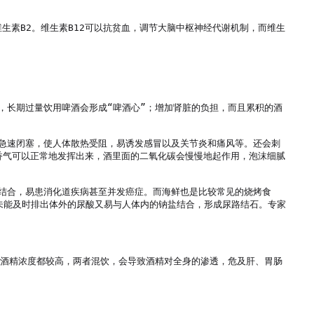
生素B2。维生素B12可以抗贫血，调节大脑中枢神经代谢机制，而维生


，长期过量饮用啤酒会形成“啤酒心”；增加肾脏的负担，而且累积的酒
急速闭塞，使人体散热受阻，易诱发感冒以及关节炎和痛风等。还会刺
香气可以正常地发挥出来，酒里面的二氧化碳会慢慢地起作用，泡沫细腻
结合，易患消化道疾病甚至并发癌症。而海鲜也是比较常见的烧烤食
未能及时排出体外的尿酸又易与人体内的钠盐结合，形成尿路结石。专家
的酒精浓度都较高，两者混饮，会导致酒精对全身的渗透，危及肝、胃肠