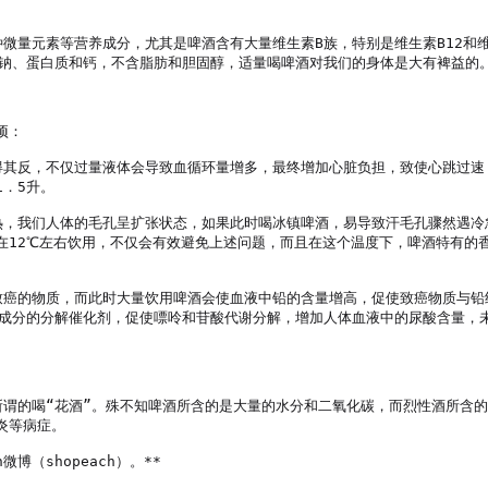
微量元素等营养成分，尤其是啤酒含有大量维生素B族，特别是维生素B12和维
钠、蛋白质和钙，不含脂肪和胆固醇，适量喝啤酒对我们的身体是大有裨益的。
：

得其反，不仅过量液体会导致血循环量增多，最终增加心脏负担，致使心跳过速
．5升。

热，我们人体的毛孔呈扩张状态，如果此时喝冰镇啤酒，易导致汗毛孔骤然遇冷
在12℃左右饮用，不仅会有效避免上述问题，而且在这个温度下，啤酒特有的
致癌的物质，而此时大量饮用啤酒会使血液中铅的含量增高，促使致癌物质与铅
些成分的分解催化剂，促使嘌呤和苷酸代谢分解，增加人体血液中的尿酸含量，
所谓的喝“花酒”。殊不知啤酒所含的是大量的水分和二氧化碳，而烈性酒所含
等病症。

微博（shopeach）。**
