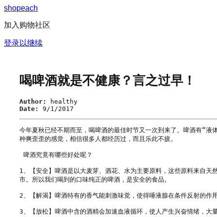
s
h
o
p
e
a
c
h
加入购物社区
登录以继续
喝啤酒就是不健康？言之过早！
Author:
healthy
Date:
9/1/2017
今年夏秋已经不期而至，喝啤酒的最佳时节又一次到来了。啤酒有“液
种爽歪歪的感觉，相信很多人都经历过，而且乐此不疲。

 啤酒究竟有哪些好处呢？

1、【安全】啤酒是以大麦芽、酒花、水为主要原料，这些原料来自天
市。所以我们喝到的口味纯正的啤酒，是安全的食品。

2、【解渴】啤酒特有的香气能刺激味觉，使得唾液腺在条件反射的作用下
3、【放松】啤酒中含的酒精会加速血液循环，使人产生兴奋情绪，大