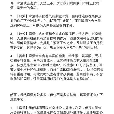
件，啤酒就会变质，无法上市。所以我们喝到的口味纯正的啤
酒，是安全的食品。

2、【解渴】啤酒特有的香气能刺激味觉，使得唾液腺在条件反
射的作用下分泌唾液，“生津”则可“止渴”，而且啤酒的含水量
达到90%以上，可以为人体补充足够的水分。

3、【放松】啤酒中含的酒精会加速血液循环，使人产生兴奋情
绪，大量的有机酸具有清新提神的作用，适量饮用可促进肌肉松
弛，缓解紧张情绪，尤其是在紧张工作之余，及时释放压力是很
有必要的，这也是为什么下班后很多人喜欢“小酌”的原因吧。

4、【营养】啤酒含有含有丰富的糖类、维生素、氨基酸、无机
盐和多种微量元素等营养成分，尤其是啤酒含有大量维生素B
族，特别是维生素B12和维生素B2。维生素B12可以抗贫血，调
节大脑中枢神经代谢机制，而维生素B2对保护视力、防治口唇炎
等有重要作用。与此同时又含有非常少的钠、蛋白质和钙，不含
脂肪和胆固醇，适量喝啤酒对我们的身体是大有裨益的。

然而，虽然啤酒好处多多，但也不是多多益善，喝啤酒还有如下
注意事项：

1、【适量】虽然啤酒可以兴奋神经，提神，利尿，但是过量饮
用会适得其反，不仅过量液体会导致血循环量增多，最终增加心