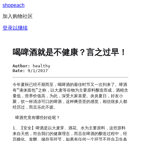
s
h
o
p
e
a
c
h
加入购物社区
登录以继续
喝啤酒就是不健康？言之过早！
Author:
healthy
Date:
9/1/2017
今年夏秋已经不期而至，喝啤酒的最佳时节又一次到来了。啤酒
有“液体面包”之称，以大麦等谷物为主要原料酿造而成，酒精含
量低，营养价值高，为此，深受大家喜爱。炎炎夏日，好友小
聚，饮一杯清凉可口的啤酒，这种爽歪歪的感觉，相信很多人都
经历过，而且乐此不疲。

 啤酒究竟有哪些好处呢？

1、【安全】啤酒是以大麦芽、酒花、水为主要原料，这些原料
来自天然，符合我们的健康理念，而且在啤酒的酿造过程中，经
历糖化、发酵、储存等环节，如果有任何一个环节不符合卫生条