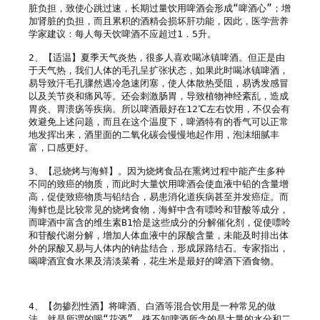
脏负担，致使心跳过速，长期过量饮用啤酒会形成“啤酒心”；增
加肾脏的负担，而且累积的酒精会损坏肝功能，因此，医学营养
学家建议：每人每天饮啤酒不应超过1．5升。

2、【适温】夏季天气炎热，很多人喜欢喝冰镇啤酒。但正是由
于天气热，我们人体的毛孔呈扩张状态，如果此时喝冰镇啤酒，
易导致汗毛孔骤然遇冷急速闭塞，使人体散热受阻，易诱发感冒
以及关节炎和痛风等。还会刺激肠胃，导致植物神经紊乱，造成
胃炎、胃溃疡等疾病。所以啤酒最好在12℃左右饮用，不仅会有
效避免上述问题，而且在这个温度下，啤酒特有的香气可以正常
地发挥出来，酒里面的二氧化碳会慢慢地起作用，泡沫细腻丰
富，口感更好。

3、【忌烧烤与海鲜】。因为烧烤食品在熏烤过程中能产生多种
不同的致癌的物质，而此时大量饮用啤酒会使血液中铅的含量增
高，促使致癌物质与铅结合，易患消化道疾病甚至并发癌症。而
海鲜也是比较常见的烧烤食物，海鲜中含有嘌呤和苷酸等成分，
而啤酒中富含的维生素B1恰是这些成分的分解催化剂，促使嘌呤
和苷酸代谢分解，增加人体血液中的尿酸含量，未能及时排出体
外的尿酸又易与人体内的钠盐结合，形成尿路结石。专家指出，
喝啤酒宜食水果及清淡菜肴，花生米是最好的啤酒下酒食物。

4、【勿掺烈性酒】将啤酒、白酒等混合饮用是一种常见的做
法，就是所谓的喝“花酒”。殊不知啤酒所含的是大量的水分和二