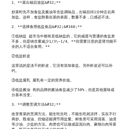
1、**菜出锅后放盐&#32;** 

炒菜时先不加食盐及酱油等含盐调味品，出锅后待1分钟左右再
加盐。这样，食盐附着在菜的表面，数量不多，口感还不淡。

2、**选择食用低盐食品&#32;&#160;**

①低钠盐 超市当中都有卖低钠盐的，它的咸度与普通的食盐差
不多，但是钠含量减少1/3\~1/4。**但需要注意的是肾功能不
全的人不适合食用。**

②低盐虾皮    

这里说的是淡干的虾皮，它没有添加食盐。另外虾皮还可以补
钙。

③低盐腐乳 腐乳有一定的营养价值。

④低盐酱油 有的品牌的酱油食盐减少了50%，但是其他显味成
分基本没变。

3、**调整烹调方法&#32;** 

改变青菜的烹调方法。能生吃生吃，不能生吃就凉拌，实在不行
再炒。既省油、控烟还能调节用盐量。鲜鱼类可采用清蒸、油浸
等少油、少盐的方法。肉类也可以做成蒜泥白肉、麻辣白肉等菜