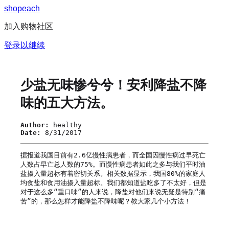
s
h
o
p
e
a
c
h
加入购物社区
登录以继续
少盐无味惨兮兮！安利降盐不降
味的五大方法。
Author:
healthy
Date:
8/31/2017
据报道我国目前有2.6亿慢性病患者，而全国因慢性病过早死亡
人数占早亡总人数的75%。而慢性病患者如此之多与我们平时油
盐摄入量超标有着密切关系。相关数据显示，我国80%的家庭人
均食盐和食用油摄入量超标。我们都知道盐吃多了不太好，但是
对于这么多“重口味”的人来说，降盐对他们来说无疑是特别“痛
苦”的，那么怎样才能降盐不降味呢？教大家几个小方法！
