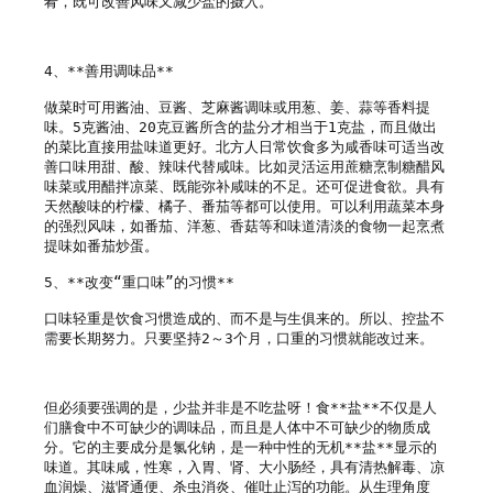
肴，既可改善风味又减少盐的摄入。

4、**善用调味品**  

做菜时可用酱油、豆酱、芝麻酱调味或用葱、姜、蒜等香料提
味。5克酱油、20克豆酱所含的盐分才相当于1克盐，而且做出
的菜比直接用盐味道更好。北方人日常饮食多为咸香味可适当改
善口味用甜、酸、辣味代替咸味。比如灵活运用蔗糖烹制糖醋风
味菜或用醋拌凉菜、既能弥补咸味的不足。还可促进食欲。具有
天然酸味的柠檬、橘子、番茄等都可以使用。可以利用蔬菜本身
的强烈风味，如番茄、洋葱、香菇等和味道清淡的食物一起烹煮
提味如番茄炒蛋。

5、**改变“重口味”的习惯**  

口味轻重是饮食习惯造成的、而不是与生俱来的。所以、控盐不
需要长期努力。只要坚持2～3个月，口重的习惯就能改过来。

但必须要强调的是，少盐并非是不吃盐呀！食**盐**不仅是人
们膳食中不可缺少的调味品，而且是人体中不可缺少的物质成
分。它的主要成分是氯化钠，是一种中性的无机**盐**显示的
味道。其味咸，性寒，入胃、肾、大小肠经，具有清热解毒、凉
血润燥、滋肾通便、杀虫消炎、催吐止泻的功能。从生理角度