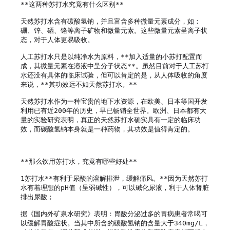
**这两种苏打水究竟有什么区别**

天然苏打水含有碳酸氢钠，并且富含多种微量元素成分，如：
硼、锌、硒、铬等离子矿物和微量元素。这些微量元素呈离子状
态，对于人体更易吸收。

人工苏打水只是以纯净水为原料，**加入适量的小苏打配置而
成，其微量元素在溶液中呈分子状态**。虽然目前对于人工苏打
水还没有具体的临床试验，但可以肯定的是，从人体吸收的角度
来说，**其功效远不如天然苏打水。**

天然苏打水作为一种宝贵的地下水资源，在欧美、日本等国开发
利用已有近200年的历史，早已畅销全世界。欧洲、日本都有大
量的实验研究表明，真正的天然苏打水确实具有一定的临床功
效，而碳酸氢钠本身就是一种药物，其功效是值得肯定的。

**那么饮用苏打水，究竟有哪些好处**

1苏打水**有利于尿酸的溶解排泄，缓解痛风。**因为天然苏打
水有着理想的pH值（呈弱碱性），可以碱化尿液，利于人体肾脏
排出尿酸；

据《国内外矿泉水研究》表明：胃酸分泌过多的胃病患者常喝可
以缓解胃酸症状。当其中所含的碳酸氢钠的含量大于340mg/L，