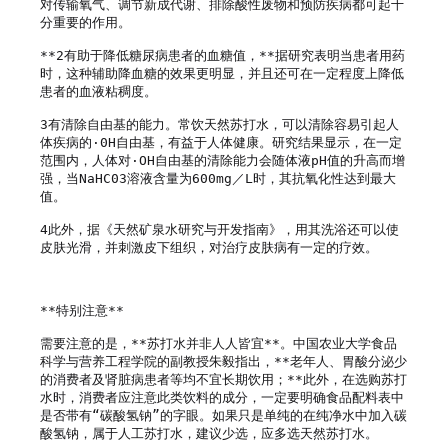
对传输氧气、调节新成代谢、排除酸性废物和预防疾病都可起十
分重要的作用。

**2有助于降低糖尿病患者的血糖值，**据研究表明当患者用药
时，这种辅助降血糖的效果更明显，并且还可在一定程度上降低
患者的血液粘稠度。

3有清除自由基的能力。常饮天然苏打水，可以清除容易引起人
体疾病的·0H自由基，有益于人体健康。研究结果显示，在一定
范围内，人体对·OH自由基的清除能力会随体液pH值的升高而增
强，当NaHC03溶液含量为600mg／L时，其抗氧化性达到最大
值。

4此外，据《天然矿泉水研究与开发指南》，用其洗浴还可以使
皮肤光滑，并刺激皮下组织，对治疗皮肤病有一定的疗效。

**特别注意**

需要注意的是，**苏打水并非人人皆宜**。中国农业大学食品
科学与营养工程学院的副教授朱毅指出，**老年人、胃酸分泌少
的消费者及肾脏病患者等均不宜长期饮用；**此外，在选购苏打
水时，消费者应注意此类饮料的成分，一定要明确食品配料表中
是否带有“碳酸氢钠”的字眼。如果只是单纯的在纯净水中加入碳
酸氢钠，属于人工苏打水，建议少选，应多选天然苏打水。
