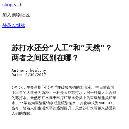
s
h
o
p
e
a
c
h
加入购物社区
登录以继续
苏打水还分“人工”和“天然”？
两者之间区别在哪？
Author:
healthy
Date:
8/30/2017
苏打水，主要是指“小苏打”即碳酸氢钠的水溶液。**目前市面
上出售的大致分为两种：一种是天然苏打水，另一种是人工合成
的苏打水。天然苏打水属于医疗矿泉水分类中的重碳酸盐类矿泉
水。**学名为碳酸氢钠水或重碳酸钠水，其化学式为NaHCO3。
当今，随着人们生活水平的逐渐提升，天然苏打水等越来越受到
人们的青睐。
