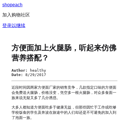
s
h
o
p
e
a
c
h
加入购物社区
登录以继续
方便面加上火腿肠，听起来仿佛
营养搭配？
Author:
healthy
Date:
8/29/2017
近段时间因两家方便面厂家的销售竞争，几款指定口味的方便面
会免费送火腿肠，价格没变，凭空多一根火腿肠，对众多食面一
族来说无疑又多了几分诱惑。

大多人都知道方便面吃多于健康无益，但那些因忙于工作或吃够
学校饭食的学生及奔波在旅途中的人们却还是不可避免的加入到
了泡面一族。
