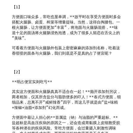
【1】

方便面口味众多，常吃也显单调，**故平时在享受方便面时多会
搭配火腿肠、卤蛋、榨菜等增量提味。当然，这得自掏腰包。一
根火腿肠，让方便面更加“丰富”，将泡面与火腿肠混搭，**味
道十足的面汤将火腿肠浸热泡透，成为了很多人留恋在舌尖上的
“美味”。

可看着方便面与火腿肠外包装上密密麻麻的添加剂名称，吃着这
香喷喷的面条与火腿肠，我们到底是不是真的占了便宜呢？

【2】

**明占便宜实则吃亏**

其实这方便面和火腿肠真真不适合在一起！**抛开添加剂另议，
两者相加，仅其所含盐分与脂肪便多的吓人！**各式方便面，细
细品来，总离不开“咸鲜辣香”四字，而这几乎就是由“盐+味精
+辣椒+油脂+添加剂”幻化而成。

方便面中最让人担心的**首属盐（钠）与油脂的严重超标。**
盐超标是高血压疾病的原因之一，还会造成胃黏膜上皮细胞受损
等各种潜在的疾病风险。常吃方便面，会过量摄入刺激性调味