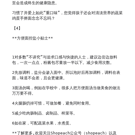
至会造成终生的健康隐患。

习惯了并爱上如此“重口味”，您觉得孩子还会对清淡营养的蔬菜
鸡蛋手擀面念念不忘吗？

【4】

**方便面控盐小贴士**

1对多数“不讲究”与追求口感与快捷的人士，建议边尝边放料
包，一次一点点，粉酱包尽量放一半以下。减少食用次数。

2先放调料，盐分会渗入面中。所以泡好后再加调料，调料在表
面，味道不会差，且会更健康。

3面汤勿喝，例如在学校中，很多人把方便面汤当做美食的做法
万万要不得。

4火腿肠扔掉可惜，可做加餐，避免同时食用。

5减少吃肉肠制品、卤制品、榨菜等。

6如在家，可配蔬菜水果，水煮蛋。

**了解更多,欢迎关注Shopeach公众号（shopeach）以及