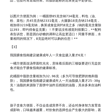
品，也会对胃造成伤害。而脂肪超标的危害更是不必多说。

以图片方便面为例：一桶面饼85克含钠734毫克，料包（油、
粉、菜包）共45克含钠2331毫克，火腿肠18克含钠154毫克，
相加得3219毫克钠，换算成食盐则约8克之多（钠的毫克含量除
以393，即约得食盐克重）！不要说没有感觉到很重口，**配料
表告诉您，那是因白砂糖的调和让高盐更适口！同量手擀面，水
量相同的情况下，8克盐绝对可以齁的住您！**

【3】    

我国膳食指南建议健康成年人一天食盐摄入量才6克！

一桶方便面连汤带面吃光光，意味着后面的三顿饭要进行无盐饮
食才能合乎膳食指南的健康标准。

此桶面中脂肪含量相加为32.96克（多为可导致肥胖的饱和脂
肪）。我国膳食指南建议健康成年人一天油脂摄入量才25-30g
克！油脂的来源除了面饼中油炸后残留的油脂，其余多来自油料
包。

孩子贪食方便面，不仅会造成营养不良，还会对身体智力发育造
成影响，口味越来越重，对饮食的选择也会产生极大的影响，甚