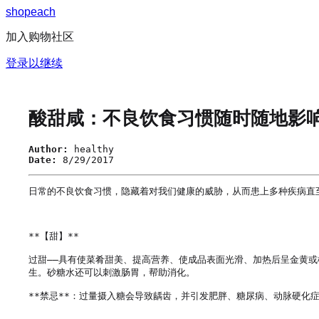
s
h
o
p
e
a
c
h
加入购物社区
登录以继续
酸甜咸：不良饮食习惯随时随地影
Author:
healthy
Date:
8/29/2017
日常的不良饮食习惯，隐藏着对我们健康的威胁，从而患上多种疾病直至
**【甜】**

过甜——具有使菜肴甜美、提高营养、使成品表面光滑、加热后呈金黄
生。砂糖水还可以刺激肠胃，帮助消化。

**禁忌**：过量摄入糖会导致龋齿，并引发肥胖、糖尿病、动脉硬化