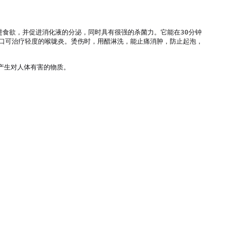
进食欲，并促进消化液的分泌，同时具有很强的杀菌力。它能在30分钟
口可治疗轻度的喉咙炎。烫伤时，用醋淋洗，能止痛消肿，防止起泡，
生对人体有害的物质。
