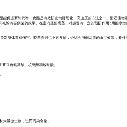
。醋能促进新陈代谢，食醋是有效防止动脉硬化、高血压的方法之一。醋还能增
到祛除有害病菌的效果。在室内熬醋熏蒸，对感冒有一定的预防作用;用醋水漱
以免对身体造成伤害。吃羊肉时也不宜食醋，否则会消弱两者的食疗效果，并可产
要来自氨基酸、核苷酸和琥珀酸。



长大量微生物，进而污染食物。
