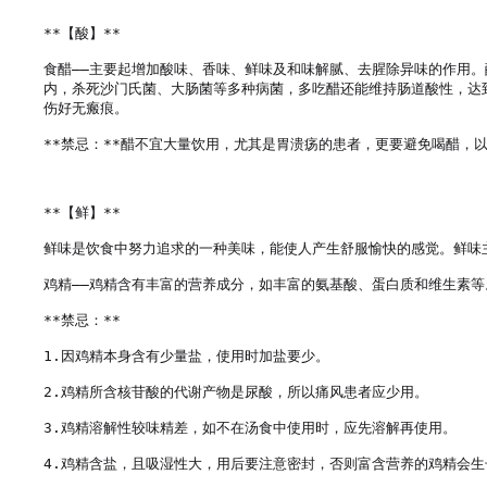
**【酸】**

食醋——主要起增加酸味、香味、鲜味及和味解腻、去腥除异味的作用
内，杀死沙门氏菌、大肠菌等多种病菌，多吃醋还能维持肠道酸性，达
伤好无瘢痕。

**禁忌：**醋不宜大量饮用，尤其是胃溃疡的患者，更要避免喝醋，
**【鲜】**

鲜味是饮食中努力追求的一种美味，能使人产生舒服愉快的感觉。鲜味主
鸡精——鸡精含有丰富的营养成分，如丰富的氨基酸、蛋白质和维生素等。
**禁忌：**

1.因鸡精本身含有少量盐，使用时加盐要少。

2.鸡精所含核苷酸的代谢产物是尿酸，所以痛风患者应少用。

3.鸡精溶解性较味精差，如不在汤食中使用时，应先溶解再使用。

4.鸡精含盐，且吸湿性大，用后要注意密封，否则富含营养的鸡精会生