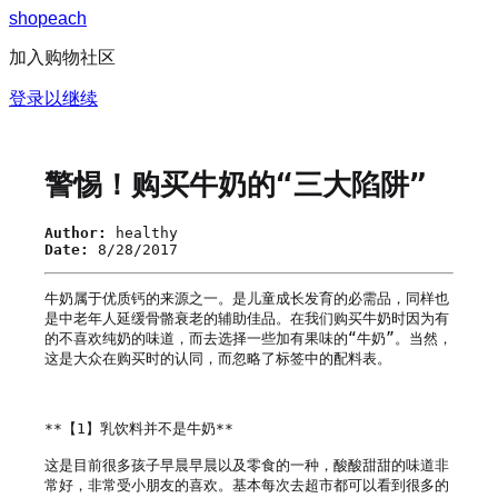
s
h
o
p
e
a
c
h
加入购物社区
登录以继续
警惕！购买牛奶的“三大陷阱”
Author:
healthy
Date:
8/28/2017
牛奶属于优质钙的来源之一。是儿童成长发育的必需品，同样也
是中老年人延缓骨骼衰老的辅助佳品。在我们购买牛奶时因为有
的不喜欢纯奶的味道，而去选择一些加有果味的“牛奶”。当然，
这是大众在购买时的认同，而忽略了标签中的配料表。

**【1】乳饮料并不是牛奶**

这是目前很多孩子早晨早晨以及零食的一种，酸酸甜甜的味道非
常好，非常受小朋友的喜欢。基本每次去超市都可以看到很多的