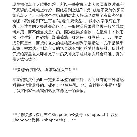
现在提倡老年人吃些粗粮，所以一些家庭为老人购买食物时都会
下意识的往粗粮上考虑，因此看到上述“牛奶”就迫不及待的买回
家给老人了。但是这个牛奶真的对老人好吗？这里又有多少的粗
粮呢？我们看到下边写有“谷物牛奶饮品”。很小的字眼写在下
边，不注意的大概就会忽略了，一般饮品只能是当做一般的乳饮
料来用，而不能当成是牛奶。因为这类的食物，在配料中：饮用
水、生牛乳、白砂糖、聚葡萄糖、红米粉、红豆粉......主要
成分既是水，而想给老人的粗粮基本都到了最后边，几乎是微乎
其微，根本达不到老年人的钙也达不到粗粮的膳食纤维。所以对
于想给家里老人即补充了牛奶又补充了粗粮加入膳食纤维，真的
是大错特错了。

**要想确切补钙，看准标签买牛奶**

在我们购买牛奶时一定要看标签的前三种，因为只有前三种是配
料表中含量最多的。标有：**生牛乳、水、白砂糖的牛奶**是
可以买回家当成我们钙质来源之一的食物。

**了解更多,欢迎关注Shopeach公众号（shopeach）以及
Shopeach微博（shopeach）。**
