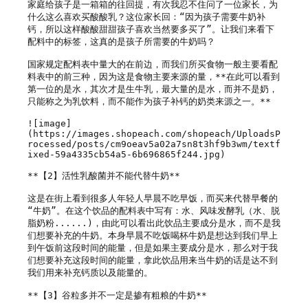
家庭给孩子是一箱箱的往回提，有次我忍不住问了一位家长，为
什么这么喜欢买酸酸乳？这位家长回：“因为孩子需要牛奶补
钙，所以这样酸酸甜甜孩子喜欢当然要多买了”。让我们来看下
配料中的标签，这真的是孩子所需要的牛奶吗？

国家规定配料表中量大的在前边，而我们所买食物一般主要看配
料表中的前三种，因为这是食物主要来源的量，**在此可以看到
第一位的是水，其次才是生牛乳，最大量的是水，而并不是奶，
只能称之为乳饮料，而不能作为孩子补钙的奶类来源之一。**

![image]
(https://images.shopeach.com/shopeach/UploadsP
rocessed/posts/cm9oeav5a02a7sn8t3hf9b3wm/textf
ixed-59a4335cb54a5-6b696865f244.jpg)

**【2】活性乳酸菌并不能代替牛奶**

这是在街上看到很多人年轻人早晨不吃早饭，而买来代替早餐的
“牛奶”。在这个饮品的配料表中写有：水、风味发酵乳（水、脱
脂奶粉......)，由此可以看出此饮品主要成分是水，而不是我
们想要补充的牛奶。本身早晨不吃饭喝杯牛奶是想达到我们早上
到午饭前这段时间的能量，但是如果主要成分是水，那么对于我
们想要补充这段时间的能量，拿此饮品用来当牛奶的话是达不到
我们用来补充钙质以及能量的。

**【3】谷粒多并不一定是掺有粗粮的牛奶**
