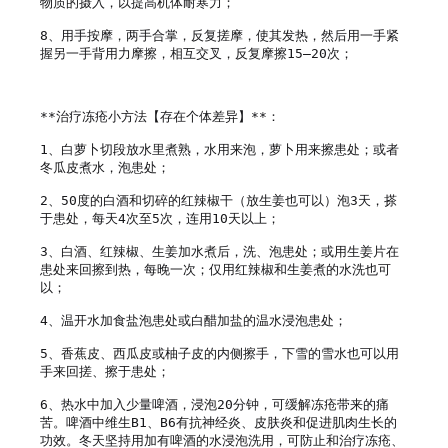
物质的摄入，以提高机体耐寒力；

8、用手按摩，两手合掌，反复搓摩，使其发热，然后用一手紧
握另一手背用力摩擦，相互交叉，反复摩擦15—20次；

**治疗冻疮小方法【存在个体差异】**：

1、白萝卜切段放水里煮熟，水用来泡，萝卜用来擦患处；或者
冬瓜皮煮水，泡患处；

2、50度的白酒和切碎的红辣椒干（放生姜也可以）泡3天，搽
于患处，每天4次至5次，连用10天以上；

3、白酒、红辣椒、生姜加水煮后，洗、泡患处；或用生姜片在
患处来回擦到热，每晚一次；仅用红辣椒和生姜煮的水洗也可
以；

4、温开水加食盐泡患处或白醋加盐的温水浸泡患处；

5、香蕉皮、西瓜皮或柚子皮的内侧擦手，下雪的雪水也可以用
手来回搓、擦于患处；

6、热水中加入少量啤酒，浸泡20分钟，可缓解冻疮带来的痛
苦。啤酒中维生B1、B6有抗神经炎、皮肤炎和促进肌肉生长的
功效。冬天坚持用加有啤酒的水浸泡洗用，可防止和治疗冻疮、