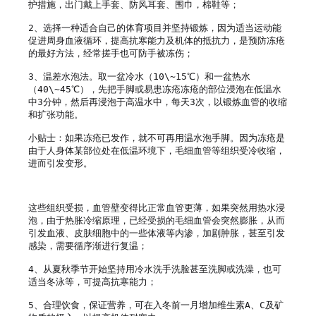
护措施，出门戴上手套、防风耳套、围巾，棉鞋等；

2、选择一种适合自己的体育项目并坚持锻炼，因为适当运动能
促进周身血液循环，提高抗寒能力及机体的抵抗力，是预防冻疮
的最好方法，经常搓手也可防手被冻伤；

3、温差水泡法。取一盆冷水（10\~15℃）和一盆热水
（40\~45℃），先把手脚或易患冻疮冻疮的部位浸泡在低温水
中3分钟，然后再浸泡于高温水中，每天3次，以锻炼血管的收缩
和扩张功能。

小贴士：如果冻疮已发作，就不可再用温水泡手脚。因为冻疮是
由于人身体某部位处在低温环境下，毛细血管等组织受冷收缩，
进而引发变形。

这些组织受损，血管壁变得比正常血管更薄，如果突然用热水浸
泡，由于热胀冷缩原理，已经受损的毛细血管会突然膨胀，从而
引发血液、皮肤细胞中的一些体液等内渗，加剧肿胀，甚至引发
感染，需要循序渐进行复温；

4、从夏秋季节开始坚持用冷水洗手洗脸甚至洗脚或洗澡，也可
适当冬泳等，可提高抗寒能力；

5、合理饮食，保证营养，可在入冬前一月增加维生素A、C及矿