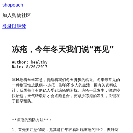
s
h
o
p
e
a
c
h
加入购物社区
登录以继续
冻疮，今年冬天我们说“再见”
Author:
healthy
Date:
8/26/2017
寒风卷着丝丝凉意，提醒着我们冬天脚步的临近。冬季最常见的
一种物理性皮肤病--冻疮，影响不少人的生活，据有关资料统
计，我国每年有两亿人受到冻疮的困扰。冻疮一旦发生，很难较
快治愈，天气转暖后才会逐渐愈合，要减少冻疮的发生，关键在
于提早预防。

**冻疮的预防方法**：

1、首先要注意保暖，尤其是往年容易出现冻疮的部位，做好防