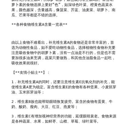
萝卜素的食物选择上要好“色”，如深绿色叶菜、橙黄色蔬菜水
果，颜色越深，含量越高，像菠菜、芥蓝、油麦菜、胡萝卜、南
瓜、芒果等都是不错的选择。

**各种食物维生素A含量一览表**

由以上食物不难看出，补充维生素A的食物还是非常丰富的，首
选为动物性食品，如不爱吃动物性食品，选择植物性食物补充要
注意吸收食物中的胡萝卜素，没有一点油是不行的，但是也不需
要加很多油来烹调，蔬菜只要做熟，和其他含油脂食品一起吃，
吸收效果就很好。

【**友情小贴士**】：

1．补充维生素A的同时，还要注意维生素E抗氧化剂的补充，能
使维生素A更为稳定。富含维生素E的食物有各种坚果、小麦胚芽
油、玉米胚芽油等；

2．维生素B族也能帮助眼睛恢复疲劳。富含的食物有蛋黄、牛
奶、酸奶、瘦肉、大豆、红豆、燕麦等；

3．维生素C有增加视神经营养的功能，延缓眼睛衰老。食物来源
是各种蔬菜、水果，如鲜枣、山楂、草莓、绿叶菜等。
