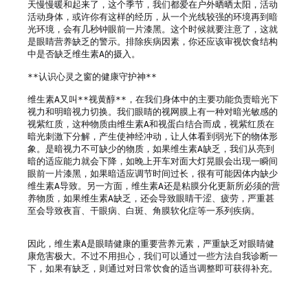
天慢慢暖和起来了，这个季节，我们都爱在户外晒晒太阳，活动
活动身体，或许你有这样的经历，从一个光线较强的环境再到暗
光环境，会有几秒钟眼前一片漆黑。这个时候就要注意了，这就
是眼睛营养缺乏的警示。排除疾病因素，你还应该审视饮食结构
中是否缺乏维生素A的摄入。

**认识心灵之窗的健康守护神**

维生素A又叫**视黄醇**，在我们身体中的主要功能负责暗光下
视力和明暗视力切换。我们眼睛的视网膜上有一种对暗光敏感的
视紫红质，这种物质由维生素A和视蛋白结合而成，视紫红质在
暗光刺激下分解，产生使神经冲动，让人体看到弱光下的物体形
象。是暗视力不可缺少的物质，如果维生素A缺乏，我们从亮到
暗的适应能力就会下降，如晚上开车对面大灯晃眼会出现一瞬间
眼前一片漆黑，如果暗适应调节时间过长，很有可能因体内缺少
维生素A导致。另一方面，维生素A还是粘膜分化更新所必须的营
养物质，如果维生素A缺乏，还会导致眼睛干涩、疲劳，严重甚
至会导致夜盲、干眼病、白斑、角膜软化症等一系列疾病。 
因此，维生素A是眼睛健康的重要营养元素，严重缺乏对眼睛健
康危害极大。不过不用担心，我们可以通过一些方法自我诊断一
下，如果有缺乏，则通过对日常饮食的适当调整即可获得补充。 