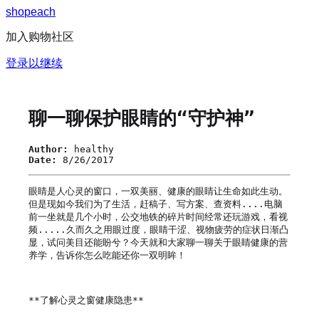
s
h
o
p
e
a
c
h
加入购物社区
登录以继续
聊一聊保护眼睛的“守护神”
Author:
healthy
Date:
8/26/2017
眼睛是人心灵的窗口，一双美丽、健康的眼睛让生命如此生动。
但是现如今我们为了生活，赶稿子、写方案、查资料....电脑
前一坐就是几个小时，公交地铁的碎片时间经常还玩游戏，看视
频.....久而久之用眼过度，眼睛干涩、视物疲劳的症状日渐凸
显，试问美目还能盼兮？今天就和大家聊一聊关于眼睛健康的营
养学，告诉你怎么吃能还你一双明眸！

**了解心灵之窗健康隐患**
