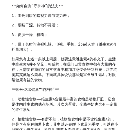
**如何自测“守护神”的法力**

1．由亮到暗的暗视力调节能力差；

2．眼睛干涩、转动不灵活；

3．皮肤干燥、粗糙；

4．属于长时间注视电脑、电视、手机、ipad人群（维生素A消
耗量增大）。

如果您有上述一条以上问题，就要注意维生素A的补充了。生活
中维生素A并不罕见，相反的，在我们日常食物中都有大量的存
在，只需要在我们的日常饮食中稍加注意便会得到补充，营养均
衡其实就这么简单。下面就具体说说那些是富含维生素A，对眼
睛健康有益的食物。

**轻松吃出健康“守护神”**

1．动物性食物——维生素A含量最丰富的食物是动物肝脏，它也
是体内维生素的储存场所。其次为蛋黄、全脂牛奶也含有一定量
的维生素A。

2．植物性食物——有所不知，植物性食物中是不含维生素A的，
但是含有多种胡萝卜素，其中以β-胡萝卜素最为重要，可以在小
肠转化为维生素A，所以β-胡萝卜素也成为维生素A原。富含胡