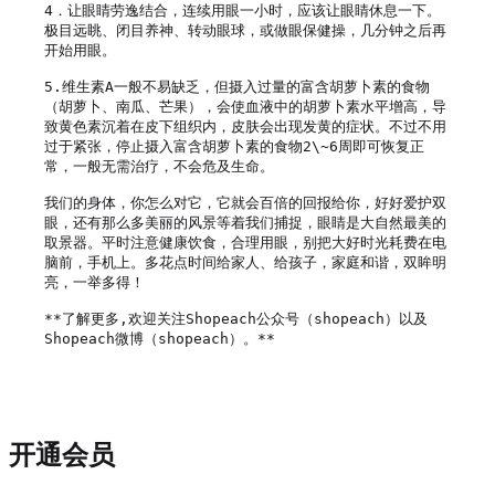
4．让眼睛劳逸结合，连续用眼一小时，应该让眼睛休息一下。
极目远眺、闭目养神、转动眼球，或做眼保健操，几分钟之后再
开始用眼。

5.维生素A一般不易缺乏，但摄入过量的富含胡萝卜素的食物
（胡萝卜、南瓜、芒果），会使血液中的胡萝卜素水平增高，导
致黄色素沉着在皮下组织内，皮肤会出现发黄的症状。不过不用
过于紧张，停止摄入富含胡萝卜素的食物2\~6周即可恢复正
常，一般无需治疗，不会危及生命。         

我们的身体，你怎么对它，它就会百倍的回报给你，好好爱护双
眼，还有那么多美丽的风景等着我们捕捉，眼睛是大自然最美的
取景器。平时注意健康饮食，合理用眼，别把大好时光耗费在电
脑前，手机上。多花点时间给家人、给孩子，家庭和谐，双眸明
亮，一举多得！

**了解更多,欢迎关注Shopeach公众号（shopeach）以及
Shopeach微博（shopeach）。**

开通会员