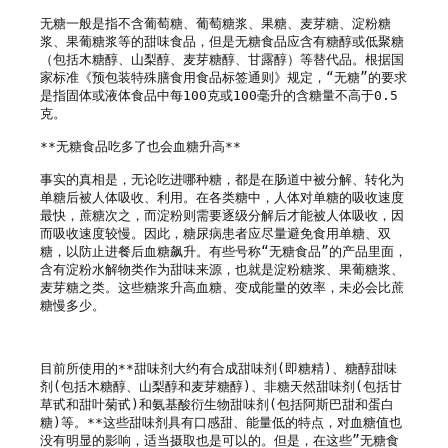
无糖一般是指不含葡萄糖、葡萄糖浆、果糖、麦芽糖、淀粉糖
浆、果葡糖浆等的甜味食品，但是无糖食品应含有糖醇或低聚糖
（包括木糖醇、山梨醇、麦芽糖醇、甘露醇）等替代品。根据国
家标准《预包装特殊膳食用食品标签通则》规定，“无糖”的要求
是指固体或液体食品中每100克或100毫升的含糖量不高于0.5
克。

**无糖食品吃多了也会血糖升高**

事实的真相是，无论吃进哪种糖，都是在肠道中被分解、转化为
单糖后被人体吸收、利用。在各类糖中，人体对单糖的吸收速度
最快，蔗糖次之，而淀粉则需要逐级分解后才能被人体吸收，因
而吸收速度较慢。因此，糖尿病患者应尽量避免食用单糖、双
糖，以防止进餐后血糖飙升。有些号称“无糖食品”的产品里面，
含有淀粉水解物类作为甜味来源，也就是淀粉糖浆、果葡糖浆、
麦芽糖之类。这些糖浆升高血糖、变成能量的效率，未必会比蔗
糖慢多少。

目前所使用的**甜味剂大约有合成甜味剂(即糖精)、糖醇甜味
剂(包括木糖醇、山梨醇和麦芽糖醇)、非糖天然甜味剂(包括甘
草甙和甜叶菊甙)和氨基酸衍生物甜味剂(包括阿斯巴甜和蛋白
糖)等。**这些甜味剂具有口感甜、能量低的特点，对血糖值也
没有明显的影响，适当摄取也是可以的。但是，在这些”无糖食