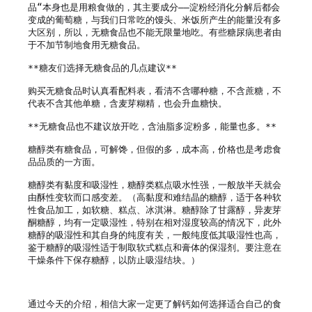
品“本身也是用粮食做的，其主要成分——淀粉经消化分解后都会
变成的葡萄糖，与我们日常吃的馒头、米饭所产生的能量没有多
大区别，所以，无糖食品也不能无限量地吃。有些糖尿病患者由
于不加节制地食用无糖食品。

**糖友们选择无糖食品的几点建议**

购买无糖食品时认真看配料表，看清不含哪种糖，不含蔗糖，不
代表不含其他单糖，含麦芽糊精，也会升血糖快。

**无糖食品也不建议放开吃，含油脂多淀粉多，能量也多。**

糖醇类有糖食品，可解馋，但假的多，成本高，价格也是考虑食
品品质的一方面。

糖醇类有黏度和吸湿性，糖醇类糕点吸水性强，一般放半天就会
由酥性变软而口感变差。（高黏度和难结晶的糖醇，适于各种软
性食品加工，如软糖、糕点、冰淇淋。糖醇除了甘露醇，异麦芽
酮糖醇，均有一定吸湿性，特别在相对湿度较高的情况下，此外
糖醇的吸湿性和其自身的纯度有关，一般纯度低其吸湿性也高，
鉴于糖醇的吸湿性适于制取软式糕点和膏体的保湿剂。要注意在
干燥条件下保存糖醇，以防止吸湿结块。）

通过今天的介绍，相信大家一定更了解钙如何选择适合自己的食