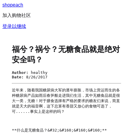
s
h
o
p
e
a
c
h
加入购物社区
登录以继续
福兮？祸兮？无糖食品就是绝对
安全吗？
Author:
healthy
Date:
8/26/2017
近年来，随着我国糖尿病大军的逐年膨胀，市场上营运而生的各
种糖尿病产品如雨后春笋般走进我们生活，其中无糖食品就是很
大一类，无糖！对于膳食选择有严格的要求的糖友们来说，简直
就是天大的福音啊，这下总算有香甜又放心的食物可选了，
可......事实上是这样的吗？

**什么是无糖食品？&#32;&#160;&#160;&#160;**
