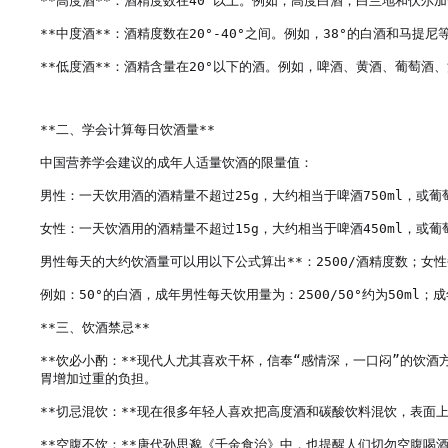
**高度酒**：酒精度数在40°以上。例如，高度白酒，白兰地和伏尔加
**中度酒**：酒精度数在20°-40°之间。例如，38°的白酒和马提尼等
**低度酒**：酒精含量在20°以下的酒。例如，啤酒、黄酒、葡萄酒
**二、学会计算每日饮酒量**

中国营养学会建议的成年人适量饮酒的限量值：

男性：一天饮用酒的酒精量不超过25g，大约相当于啤酒750ml，或葡萄酒2
女性：一天饮酒用的酒精量不超过15g，大约相当于啤酒450ml，或葡萄酒1
男性每天的大约饮酒量可以用以下公式算出**：2500/酒精度数；女性每
例如：50°的白酒，成年男性每天饮用量为：2500/50°约为50ml；成年
**三、饮酒禁忌**

**饮必小酌：**现代人尤其喜欢干杯，信奉“感情深，一口闷”的饮
胃增加过重的负担。

**切忌混饮：**现在很多年轻人喜欢把高度酒和碳酸饮料混饮，表面
**空腹不饮：**唐代孙思邈《千金食治》中，也提醒人们切勿空腹