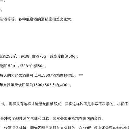
等。

。

、清酒等等。各种低度酒的酒精度相差比较大。

50ml，或38°白酒75g，或高度白酒50g；

50ml,或38°白酒50g。

天的大约饮酒量可以用1500/酒精度数得出。**

女性每天饮用量为1500/50°大约为30g。

酒方式，觉得只有这样才能感觉酣畅尽兴。其实这样饮酒是非常不科学的。小酌
上是冲淡了烈性酒的气味和口感，其实会加重酒精在体内的吸收。

喝酒，饮酒必佐佳肴。因为乙醇是靠肝脏来分解的，在分解过程中还需要各种维