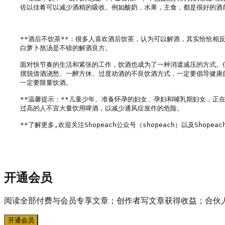
佐以佳肴可以减少酒精的吸收。例如酸奶，水果，主食，都是很好的酒前
**酒后不饮茶**：很多人喜欢酒后饮茶，认为可以解酒，其实恰恰相
白萝卜熬汤是不错的解酒良方。

面对快节奏的生活和紧张的工作，饮酒也成为了一种消遣减压的方式。
摆脱借酒浇愁、一醉方休、过度劝酒的不良饮酒方式，一定要倡导健康
一定要限量饮酒。

**温馨提示：**儿童少年、准备怀孕的妇女、孕妇和哺乳期妇女，
过高的人不宜大量饮用啤酒，以减少通风症发作的危险。

**了解更多,欢迎关注Shopeach公众号（shopeach）以及Shopeach
开通会员
阅读全部付费与会员专享文章；创作者写文章获得收益；合伙
开通会员