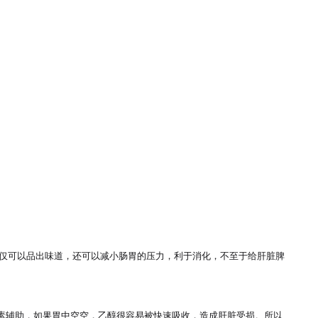
不仅可以品出味道，还可以减小肠胃的压力，利于消化，不至于给肝脏脾
生素辅助，如果胃中空空，乙醇很容易被快速吸收，造成肝脏受损。所以