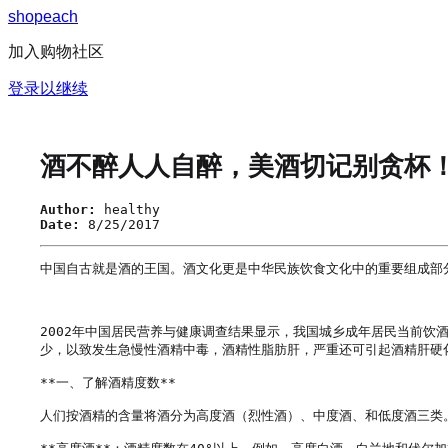
s
h
o
p
e
a
c
h
加入购物社区
登录以继续
酒不醉人人自醉，美酒切记别贪杯
Author:
healthy
Date:
8/25/2017
中国自古就是酒的王国。酒文化更是中华民族饮食文化中的重要组成部
2002年中国居民营养与健康调查结果显示，我国城乡成年居民当前饮酒
少，以致发生急慢性酒精中毒，酒精性脂肪肝，严重还可引起酒精肝硬
**一、了解酒精度数**

人们按酒精的含量将酒分为高度酒（烈性酒）、中度酒、和低度酒三类