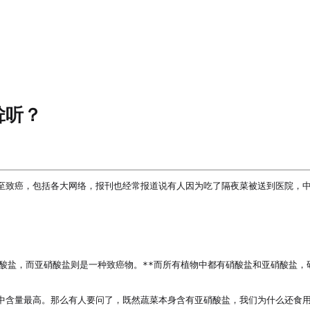
耸听？
至致癌，包括各大网络，报刊也经常报道说有人因为吃了隔夜菜被送到医院，
硝酸盐，而亚硝酸盐则是一种致癌物。**而所有植物中都有硝酸盐和亚硝酸盐
中含量最高。那么有人要问了，既然蔬菜本身含有亚硝酸盐，我们为什么还食用