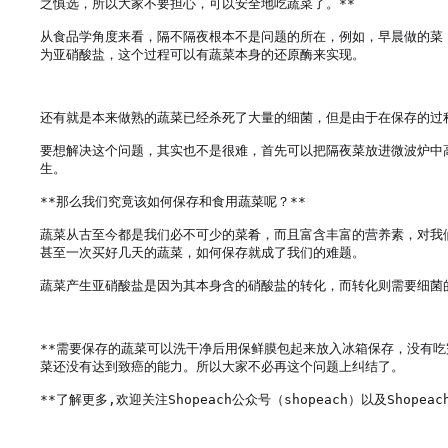
之慎选，所以大家不要担心，可以安全地吃蔬菜了。**

从食品学角度来看，隔不隔夜根本不是问题的所在，例如，早晨做的菜
为亚硝酸盐，这个过程可以有蔬菜本身的还原酶来实现。

还有就是本来做熟的蔬菜已经杀死了大量的细菌，但是由于在保存的过
要想解决这个问题，其实也不是很难，首先可以把隔夜菜放进微波炉中
生。

**那么我们究竟该如何保存和食用蔬菜呢？**

蔬菜从古至今都是我们必不可少的菜肴，而且富含丰富的营养素，对我
甚至一次买好几天的蔬菜，如何保存就成了我们的难题。

蔬菜产生亚硝酸盐是因为其本身含的硝酸盐的转化，而转化则需要细菌
**需要保存的蔬菜可以洗干净后用保鲜膜包起来放入冰箱保存，没有
菜还没有达到致癌的能力。所以大家不必再这个问题上纠结了。

**了解更多,欢迎关注Shopeach公众号（shopeach）以及Shopeach