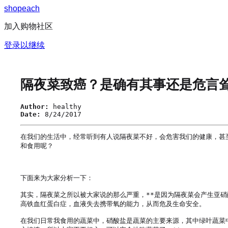
s
h
o
p
e
a
c
h
加入购物社区
登录以继续
隔夜菜致癌？是确有其事还是危言
Author:
healthy
Date:
8/24/2017
在我们的生活中，经常听到有人说隔夜菜不好，会危害我们的健康，甚
和食用呢？

下面来为大家分析一下：

其实，隔夜菜之所以被大家说的那么严重，**是因为隔夜菜会产生亚
高铁血红蛋白症，血液失去携带氧的能力，从而危及生命安全。

在我们日常我食用的蔬菜中，硝酸盐是蔬菜的主要来源，其中绿叶蔬菜