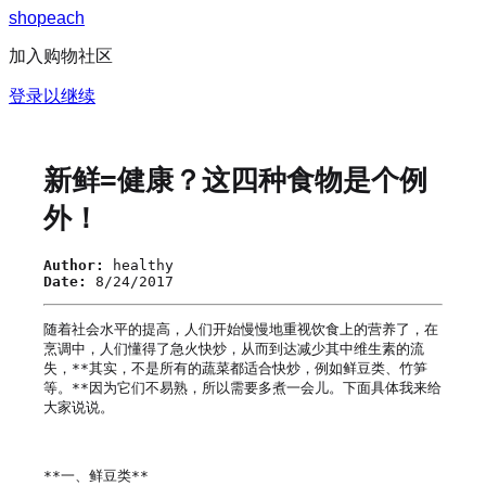
s
h
o
p
e
a
c
h
加入购物社区
登录以继续
新鲜=健康？这四种食物是个例
外！
Author:
healthy
Date:
8/24/2017
随着社会水平的提高，人们开始慢慢地重视饮食上的营养了，在
烹调中，人们懂得了急火快炒，从而到达减少其中维生素的流
失，**其实，不是所有的蔬菜都适合快炒，例如鲜豆类、竹笋
等。**因为它们不易熟，所以需要多煮一会儿。下面具体我来给
大家说说。

**一、鲜豆类**
