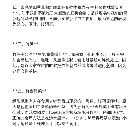
我们常见的四季豆和红腰豆等食物中都含有**植物血球凝集素
**，如果我们不慎吃了未煮熟的豆类食物，是很容易对我们的胃
肠起到刺激作用的，从而引发胃肠出血性炎症，最为常见的表现
为恶心、呕吐、腹泻等。

**二、竹笋**

竹笋中含有**生氢葡萄糖苷**，如果我们把它生吃了，数分钟
后会出现恶心，呕吐、头痛等症状，食用过量还可导致死亡。因
此，建议大家在吃的时候把竹笋切成丝或者薄片进行烹调。因为
这样会熟的快。

**三、鲜金针菜**

经常见到有人在食用金针菜后出现恶心、腹痛、腹泻等症状。原
因是他们食用了新鲜的金针菜，因为新鲜的**金针菜中含有秋水
仙碱，而此类物质可以破坏细胞核及细胞分裂**。使细胞死亡。
正确的食用方法是在沸水里焯2--3分钟，然后再用清水浸泡2小
时，这样加工处理后才可以安全食用。
