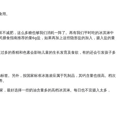
用。

就算不减肥，这么多糖也够我们消耗一阵了。再有我们平时吃的冰淇淋中
居民膳食指南推荐的量6g盐，如果再加上这些隐形盐的加入，摄入盐的量
入过多的香精和色素会影响儿童的生长发育及食欲，有的还会引发孩子多
淋的标签。另外，按国家标准冰激凌应属于乳制品，其钙含量也很高。档次
。

厂家，最好选择一些奶油含量多的高档冰淇淋。每日也不宜摄入太多，