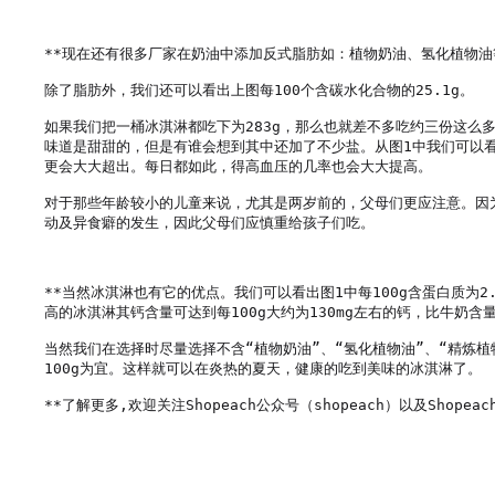
**现在还有很多厂家在奶油中添加反式脂肪如：植物奶油、氢化植物油
除了脂肪外，我们还可以看出上图每100个含碳水化合物的25.1g。

如果我们把一桶冰淇淋都吃下为283g，那么也就差不多吃约三份这
味道是甜甜的，但是有谁会想到其中还加了不少盐。从图1中我们可以看
更会大大超出。每日都如此，得高血压的几率也会大大提高。

对于那些年龄较小的儿童来说，尤其是两岁前的，父母们更应注意。因
动及异食癖的发生，因此父母们应慎重给孩子们吃。

**当然冰淇淋也有它的优点。我们可以看出图1中每100g含蛋白质为
高的冰淇淋其钙含量可达到每100g大约为130mg左右的钙，比牛奶
当然我们在选择时尽量选择不含“植物奶油”、“氢化植物油”、“精炼
100g为宜。这样就可以在炎热的夏天，健康的吃到美味的冰淇淋了。

**了解更多,欢迎关注Shopeach公众号（shopeach）以及Shopeach