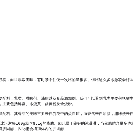
好看，而且非常美味，有时禁不住便一次吃的量很多。但吃这么多冰激凌会好吗
要配料：乳类、甜味剂、油脂以及食品添加剂。我们可以看到乳类主要包括鲜
主要包括鲜蛋、冰蛋黄、蛋黄粉及全蛋粉。

些配料。其香甜的美味主要来自乳类中的蛋白质，而香气来自油脂，甜味便来自
冰淇淋每100g就含8.1g的脂肪。因此属于较好的冰淇淋，当然脂肪含量多
胆固醇，因此也会增加体内的胆固醇。
