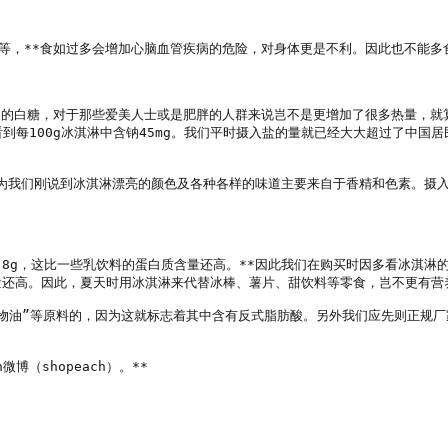
等，**食如过多会增加心脑血管疾病的危险，对身体更是不利。因此也不能多食
么多的白糖，对于那些爱美人士或是肥胖的人群来说岂不是更增加了很多热量，
到每100g冰淇淋中含钠45mg。我们平时摄入盐的量就已经大大超过了中国
为我们刚说到冰淇淋漂亮的颜色及各种各样的味道主要来自于香精和色素。摄
2.8g，这比一些乳饮料的蛋白质含量还高。**因此我们在购买时因多看冰淇
含量还高。因此，夏天时用冰淇淋来代替冰棒、薯片、甜饮料等零食，岂不更有营养
植物油”等原料的，因为这就标志着其中含有反式脂肪酸。另外我们应先则正规
微博（shopeach）。**
