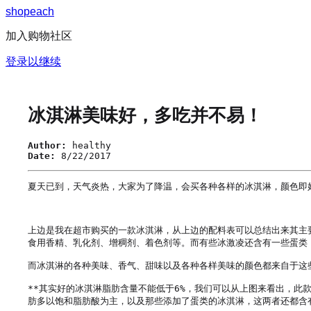
s
h
o
p
e
a
c
h
加入购物社区
登录以继续
冰淇淋美味好，多吃并不易！
Author:
healthy
Date:
8/22/2017
夏天已到，天气炎热，大家为了降温，会买各种各样的冰淇淋，颜色即
上边是我在超市购买的一款冰淇淋，从上边的配料表可以总结出来其主
食用香精、乳化剂、增稠剂、着色剂等。而有些冰激凌还含有一些蛋类，
而冰淇淋的各种美味、香气、甜味以及各种各样美味的颜色都来自于这
**其实好的冰淇淋脂肪含量不能低于6%，我们可以从上图来看出，此款
肪多以饱和脂肪酸为主，以及那些添加了蛋类的冰淇淋，这两者还都含有