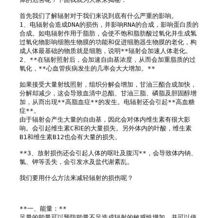
首先我们了解辐射对于我们来说到底有什么严重的影响。

1、电辐射会造成DNA的损伤，并影响RNA的合成，影响蛋白质的
合成。如电辐射作用于脂肪，会使不饱和脂肪酸过氧化并生成氢
过氧化物影响细胞生物膜的功能和促进细胞器生物膜的老化，构
成人体最基础的物质就是细胞，说明**辐射会加速人体老化。
2、**在辐射照射后，会加速自由基浓度，从而会加重脂质的过
氧化，**心血管疾病发生的几率会大大增加。**

如果接受大量射线照射，组织分解会增加，甘油三酯合成加快，
分解却减少，这会导致血清中总酯、甘油三脂、磷脂及胆固醇增
加，从而出现**高脂血症**的发生。电辐射还会引起**高血糖
症**。

由于辐射会产生大量的自由基，因此会对体内维生素有很大影
响。会引起维生素C和E的大量损失。另外体内的叶酸，维生素
B1和维生素B12也会有大量的损失。

**3、放射损伤还会引起人体的呕吐及腹泻**，会导致体内钠、
氯、钾等丢失，会引发水及盐代谢紊乱。

我们要用什么方法来减轻辐射的损伤呢？

**一、能量：**

足量的能量可以预防能量不足造成辐射的敏感性增加。并可以使