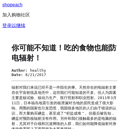
s
h
o
p
e
a
c
h
加入购物社区
登录以继续
你可能不知道！吃的食物也能防
电辐射！
Author:
healthy
Date:
8/21/2017
辐射对我们来说已经不是一件陌生的事。天然存在的电辐射主要
存在宇宙射线及地壳中，这些我们可能知道的不多。但人为因素
主要是核试验、核动力生产、医疗照射和职业照射。2011年3月
11日，日本福岛地震引发的核泄漏对当地的居民造成了很大影
响。周围的国家也引发恐慌，我国很多地区的人们由于错误的认
识，而大量购买碘盐，甚至成了"积盐成堆＂。但最后被告知，
碘盐对预防核辐射没有作用。另外和我们接触最多的是电脑的辐
射，尤其对于白领和沉迷网络的人群，我们如何能降低辐射对身
体的危害呢？下面我就为大家来揭秘：
