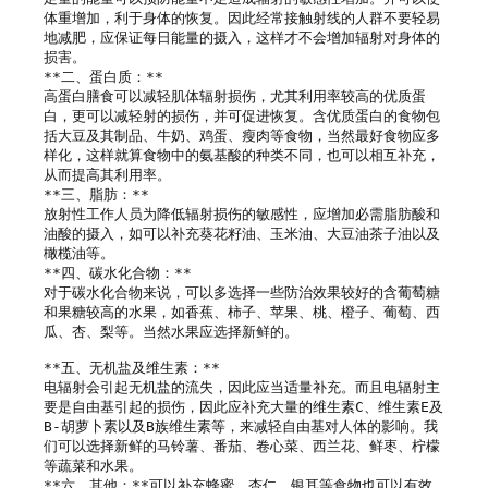
体重增加，利于身体的恢复。因此经常接触射线的人群不要轻易
地减肥，应保证每日能量的摄入，这样才不会增加辐射对身体的
损害。

**二、蛋白质：**

高蛋白膳食可以减轻肌体辐射损伤，尤其利用率较高的优质蛋
白，更可以减轻射的损伤，并可促进恢复。含优质蛋白的食物包
括大豆及其制品、牛奶、鸡蛋、瘦肉等食物，当然最好食物应多
样化，这样就算食物中的氨基酸的种类不同，也可以相互补充，
从而提高其利用率。

**三、脂肪：**

放射性工作人员为降低辐射损伤的敏感性，应增加必需脂肪酸和
油酸的摄入，如可以补充葵花籽油、玉米油、大豆油茶子油以及
橄榄油等。

**四、碳水化合物：**

对于碳水化合物来说，可以多选择一些防治效果较好的含葡萄糖
和果糖较高的水果，如香蕉、柿子、苹果、桃、橙子、葡萄、西
瓜、杏、梨等。当然水果应选择新鲜的。

**五、无机盐及维生素：**

电辐射会引起无机盐的流失，因此应当适量补充。而且电辐射主
要是自由基引起的损伤，因此应补充大量的维生素C、维生素E及
B-胡萝卜素以及B族维生素等，来减轻自由基对人体的影响。我
们可以选择新鲜的马铃薯、番茄、卷心菜、西兰花、鲜枣、柠檬
等蔬菜和水果。

**六、其他：**可以补充蜂蜜、杏仁、银耳等食物也可以有效