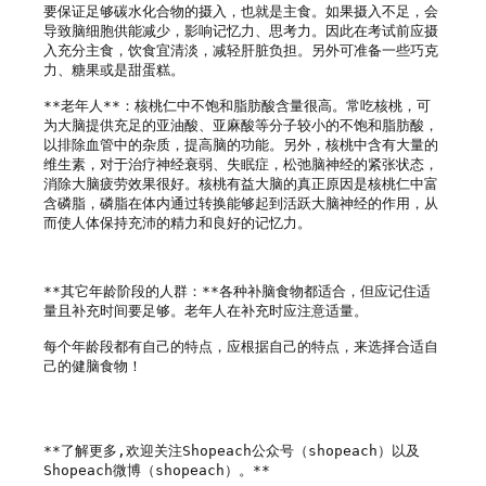
要保证足够碳水化合物的摄入，也就是主食。如果摄入不足，会
导致脑细胞供能减少，影响记忆力、思考力。因此在考试前应摄
入充分主食，饮食宜清淡，减轻肝脏负担。另外可准备一些巧克
力、糖果或是甜蛋糕。 

**老年人**：核桃仁中不饱和脂肪酸含量很高。常吃核桃，可
为大脑提供充足的亚油酸、亚麻酸等分子较小的不饱和脂肪酸，
以排除血管中的杂质，提高脑的功能。另外，核桃中含有大量的
维生素，对于治疗神经衰弱、失眠症，松弛脑神经的紧张状态，
消除大脑疲劳效果很好。核桃有益大脑的真正原因是核桃仁中富
含磷脂，磷脂在体内通过转换能够起到活跃大脑神经的作用，从
而使人体保持充沛的精力和良好的记忆力。

**其它年龄阶段的人群：**各种补脑食物都适合，但应记住适
量且补充时间要足够。老年人在补充时应注意适量。

每个年龄段都有自己的特点，应根据自己的特点，来选择合适自
己的健脑食物！

**了解更多,欢迎关注Shopeach公众号（shopeach）以及
Shopeach微博（shopeach）。**
