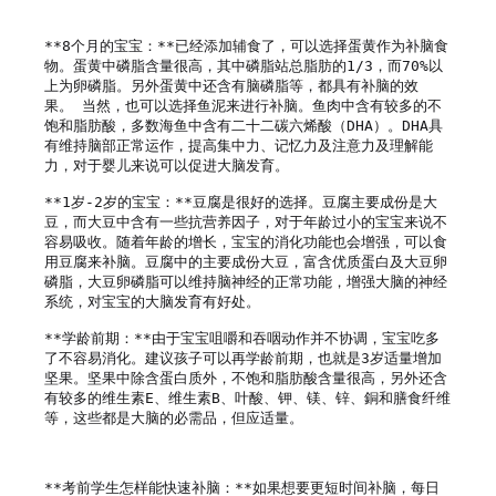
**8个月的宝宝：**已经添加辅食了，可以选择蛋黄作为补脑食
物。蛋黄中磷脂含量很高，其中磷脂站总脂肪的1/3，而70%以
上为卵磷脂。另外蛋黄中还含有脑磷脂等，都具有补脑的效
果。 当然，也可以选择鱼泥来进行补脑。鱼肉中含有较多的不
饱和脂肪酸，多数海鱼中含有二十二碳六烯酸（DHA）。DHA具
有维持脑部正常运作，提高集中力、记忆力及注意力及理解能
力，对于婴儿来说可以促进大脑发育。

**1岁-2岁的宝宝：**豆腐是很好的选择。豆腐主要成份是大
豆，而大豆中含有一些抗营养因子，对于年龄过小的宝宝来说不
容易吸收。随着年龄的增长，宝宝的消化功能也会增强，可以食
用豆腐来补脑。豆腐中的主要成份大豆，富含优质蛋白及大豆卵
磷脂，大豆卵磷脂可以维持脑神经的正常功能，增强大脑的神经
系统，对宝宝的大脑发育有好处。

**学龄前期：**由于宝宝咀嚼和吞咽动作并不协调，宝宝吃多
了不容易消化。建议孩子可以再学龄前期，也就是3岁适量增加
坚果。坚果中除含蛋白质外，不饱和脂肪酸含量很高，另外还含
有较多的维生素E、维生素B、叶酸、钾、镁、锌、銅和膳食纤维
等，这些都是大脑的必需品，但应适量。

**考前学生怎样能快速补脑：**如果想要更短时间补脑，每日