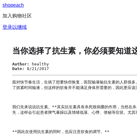
s
h
o
p
e
a
c
h
加入购物社区
登录以继续
当你选择了抗生素，你必须要知道
Author:
healthy
Date:
8/21/2017
面对快节奏生活，生病了想要快些恢复，医院输液输抗生素的人群很多
了抓紧时间输液，但这样的饮食并不能满足身体所需要的，因此更应该注
我们先来说说抗生素。**其实抗生素具有杀死致病菌的作用，当然在杀
失，这样会引起患者脾气暴躁以及情绪低落、心悸、便秘等症状。尤其
**因此在使用抗生素的同时，也应注意饮食的调节。**
