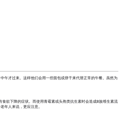
，中午才过来。这样他们会用一些面包或饼干来代替正常的午餐。虽然为
有食欲下降的症状。而使用青霉素或头孢类抗生素时会造成B族维生素流
老年人来说，更应注意。
