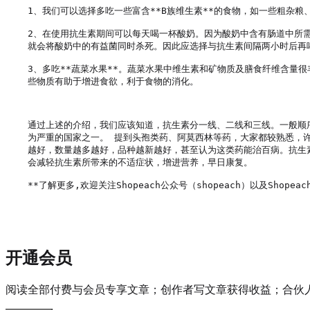
1、我们可以选择多吃一些富含**B族维生素**的食物，如一些粗杂
2、在使用抗生素期间可以每天喝一杯酸奶。因为酸奶中含有肠道中所
就会将酸奶中的有益菌同时杀死。因此应选择与抗生素间隔两小时后再喝
3、多吃**蔬菜水果**。蔬菜水果中维生素和矿物质及膳食纤维含量
些物质有助于增进食欲，利于食物的消化。

通过上述的介绍，我们应该知道，抗生素分一线、二线和三线。一般顺
为严重的国家之一。 提到头孢类药、阿莫西林等药，大家都较熟悉，
越好，数量越多越好，品种越新越好，甚至认为这类药能治百病。抗生
会减轻抗生素所带来的不适症状，增进营养，早日康复。

**了解更多,欢迎关注Shopeach公众号（shopeach）以及Shopeach
开通会员
阅读全部付费与会员专享文章；创作者写文章获得收益；合伙