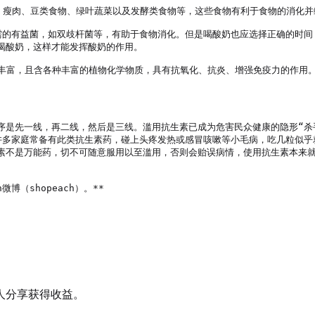
粮、瘦肉、豆类食物、绿叶蔬菜以及发酵类食物等，这些食物有利于食物的消化并
需的有益菌，如双歧杆菌等，有助于食物消化。但是喝酸奶也应选择正确的时间
酸奶，这样才能发挥酸奶的作用。

很丰富，且含各种丰富的植物化学物质，具有抗氧化、抗炎、增强免疫力的作用
序是先一线，再二线，然后是三线。滥用抗生素已成为危害民众健康的隐形“杀
许多家庭常备有此类抗生素药，碰上头疼发热或感冒咳嗽等小毛病，吃几粒似乎
素不是万能药，切不可随意服用以至滥用，否则会贻误病情，使用抗生素本来
微博（shopeach）。**

人分享获得收益。