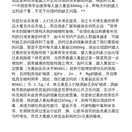
现因某种营养素摄入不足而导致的营养缺陷问题。例如钙元素，
**中国营养学会推荐每人摄入量是800mg／d，即每天钙的摄入
达到这个量，不至于出现钙的缺乏问题。**

但是社会在发展，人们生活水准在提高，加之今天维生素的营养
品大量充斥在市场上，而且很多厂家和媒体在对民众说：“营养
补充剂能够代替纯天然的植物性食物。”在强化食品和膳食补充
剂的日渐发展的环境下，如今补充钙产品的人群越来越多，可能
钙缺乏的问题得到了改善，但钙过多的现象就变成了我们要面临
的问题。那是不是钙每天摄入量超过800mg，就会出现因钙摄入
过量的安全危险性呢？如果有安全危险，摄入量达到多少会出现
过多风险呢？研究表明，当营养素摄入量超过某一限度而进一步
增加时，损害健康的危险性随之增大。如钙元素，摄入量超过一
定限量（无毒副反应水平NOAEL）就有可能增加肾结石的危险
性，且抑制其他矿物质，如Fe， Zn， P，Mg的吸收，并且降
低其生物利用率，因此，我们建议钙的（无毒副反应水平
NOAEL）为 2.5g／d。铁元素是人们较易缺乏的矿物质，因缺
铁导致的缺铁性贫血的问题是世界性的公共卫生问题。生活中，
补充相应补血营养品的现象也比较普遍。但是铁过量的危害也不
容忽视，铁的摄入量如果超过65mg／d，则有可能出现急性中
毒，表现为呕吐和血性腹泻、凝血不良，代谢性酸中毒和休克
等。长期铁负荷过度会引起肝、胰、心脏等器官的血色素沉着症
与纤维化。而且大量摄入铁也会影响对Zn元素的吸收。
