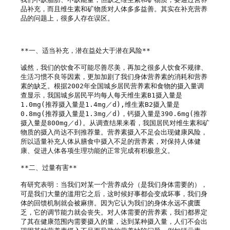
品补充，而且维生素和矿物质对人体多多益善。其实在补充营养
品的问题上，很多人存在误区。

**一、适当补充，潜在益处大于潜在风险**

诚然，我们的饮食不可能尽善尽美，再加之很多人饮食不规律、
生活习惯不良等因素，更加加剧了我们身体营养素的消耗和营养
素的缺乏。根据2002年全国城乡居民营养素和食物的摄入量调
查显示，我国城乡居民平均每人每天维生素B1摄入量是
1.0mg(推荐摄入量是1.4mg／d),维生素B2摄入量是
0.8mg(推荐摄入量是1.3mg／d)，钙摄入量是390.6mg(推荐
摄入量是800mg／d)。从调查结果来看，我国居民对维生素和矿
物质的摄入尚达不到推荐量。营养素摄入不足会出现健康风险，
所以适量补充人体从膳食中摄入不足的营养素，对保持人体健
康、促进人体各项生理功能的正常完成有积极意义。

**二、过量有害**

有研究表明：当我们对某一个营养成分（是我们身体需要的），
可是我们大量的滥用它之后，这时候好事都会变成坏事，我们身
体的回馈机制就会被麻痹。因为它认为我们的身体永远不虞匮
乏，它的调节能力就会丧失。对人体需要的营养素，我们都界定
了其在健康范围内需要摄入的量，达到某种摄入量，人们不会出