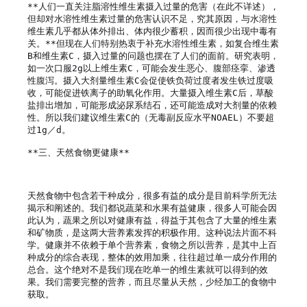
**人们一直关注脂溶性维生素摄入过量的危害（在此不详述），
但却对水溶性维生素过量的危害认识不足，究其原因，与水溶性
维生素几乎都从体外排出、体内很少蓄积，因而很少出现中毒有
关。**但现在人们特别热衷于补充水溶性维生素，如复合维生素
B和维生素C，摄入过量的问题也摆在了人们的面前。研究表明，
如一次口服2g以上维生素C，可能会发生恶心、腹部痉挛、渗透
性腹泻。摄入大剂量维生素C会促使铁负荷过度者发生铁过度吸
收，可能促进铁离子的助氧化作用。大量摄入维生素C后，草酸
盐排出增加，可能形成泌尿系结石，还可能造成对大剂量的依赖
性。所以我们建议维生素C的（无毒副反应水平NOAEL）不要超
过1g／d。

**三、天然食物更健康**

天然食物中包含若干种成分，很多有益的成分是目前科学所无法
揭示和阐述的。我们都说蔬菜和水果有益健康，很多人可能会因
此认为，蔬果之所以对健康有益，得益于其包含了大量的维生素
和矿物质，是这两大营养素发挥的积极作用。这种说法片面不科
学。健康并不依赖于单个营养素，食物之所以营养，是其中上百
种成分的综合表现，整体的效用加乘，往往超过单一成分作用的
总合。这个绝对不是我们现在吃单一的维生素就可以得到的效
果。我们需要完整的营养，而且尽量从天然，少经加工的食物中
获取。
