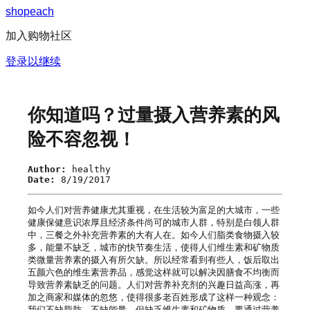
s
h
o
p
e
a
c
h
加入购物社区
登录以继续
你知道吗？过量摄入营养素的风
险不容忽视！
Author:
healthy
Date:
8/19/2017
如今人们对营养健康尤其重视，在生活较为富足的大城市，一些
健康保健意识浓厚且经济条件尚可的城市人群，特别是白领人群
中，三餐之外补充营养素的大有人在。如今人们脂类食物摄入较
多，能量不缺乏，城市的快节奏生活，使得人们维生素和矿物质
类微量营养素的摄入有所欠缺。所以经常看到有些人，饭后取出
五颜六色的维生素营养品，感觉这样就可以解决因膳食不均衡而
导致营养素缺乏的问题。人们对营养补充剂的兴趣日益高涨，再
加之商家和媒体的忽悠，使得很多老百姓形成了这样一种观念：
我们不缺脂肪、不缺能量，但缺乏维生素和矿物质，要通过营养