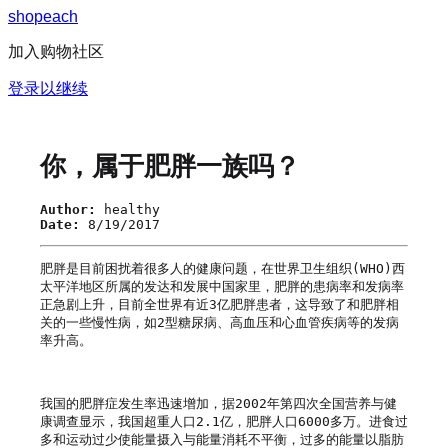
s
h
o
p
e
a
c
h
加入购物社区
登录以继续
你，属于肥胖一族吗？
Author:
healthy
Date:
8/19/2017
肥胖是目前困扰着很多人的健康问题，在世界卫生组织(WHO)西
太平洋地区所属的发达和发展中国家里，肥胖的患病率和发病率
正急剧上升，目前全世界有近3亿肥胖患者，这导致了和肥胖相
关的一些慢性病，如2型糖尿病、高血压和心血管疾病等的发病
率升高。

我国的肥胖症发生率迅速增加，据2002年第四次全国营养与健
康调查显示，我国超重人口2.1亿，肥胖人口6000多万。进食过
多和运动过少使能量摄入与能量消耗不平衡，过多的能量以脂肪