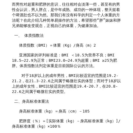
而男性对超重和肥胖的意识，往往相对会淡薄一些，甚至有的男
性会认识，男人胖点，是中年成熟、成功的一种体现，整天挺着
个啤酒肚也不以为然。那我们有没有科学的判定一个人体重的方
法呢？在此介绍几种简单易操作的方法，希望那些“胖”妹妹和胖
兄弟能够改变观念，正视自己的体重，为健康加油。

 一、 体质指数法

   体质指数（BMI）＝体重（Kg）/身高（m）2

   亚洲国家的评判标准是：BMI ＜18.5为营养不良；BMI 
18.5—22.9为正常；BMI23.0—24.9为超重；BMI ≥25为肥
胖。体质指数法判定体重是目前国际公认的方法。

    对于18岁以上的成年男性，BMI比较适宜的范围是19.2-
21.2，在21.3-22.6之间属于略微壮实的体型；而对于18岁以
上的成年女性，BMI比较适宜的范围是19.4-20.7，在20.8-
22.6之间属于略微壮实的类型。

 二、身高标准体重法

   身高标准体重（kg）＝身高（cm）－105

   肥胖度（％）＝[实际体重（kg）－身高标准体重（kg）]/
身高标准体重（kg）×100％
