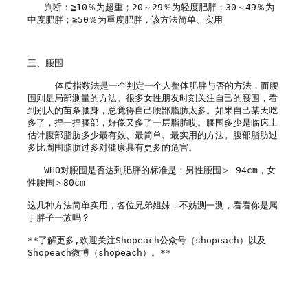
   判断：≧10％为超重；20～29％为轻度肥胖；30～49％为
中度肥胖；≧50％为重度肥胖，该方法简单、实用

三、腰围

     体质指数法是一个判定一个人整体肥胖与否的方法，而腰
围则是局部测量的方法。很多女性朋友时刻关注自己的腰围，看
到别人的苗条腰身，总觉得自己腰部脂肪太多。如果自己某天吃
多了，捏一捏腰部，好像又多了一层脂肪哎。腰围多少是临床上
估计腹部脂肪多少最有效、最简单、最实用的方法。腹部脂肪过
多比周围脂肪过多对健康具有更多的危害。

   WHO对腰围是否达到肥胖的标准是：男性腰围＞ 94cm，女
性腰围＞80cm

这几种方法简单实用，各位兄弟姐妹，不妨测一测，看看你是属
于胖子一族吗？ 

**了解更多,欢迎关注Shopeach公众号（shopeach）以及
Shopeach微博（shopeach）。**
