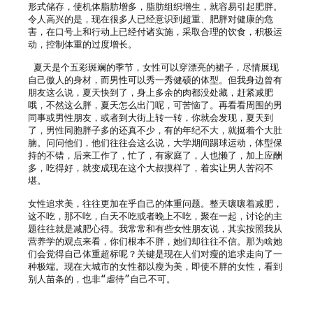
形式储存，使机体脂肪增多，脂肪组织增生，就容易引起肥胖。
令人高兴的是，现在很多人已经意识到超重、肥胖对健康的危
害，在口号上和行动上已经付诸实施，采取合理的饮食，积极运
动，控制体重的过度增长。

 夏天是个五彩斑斓的季节，女性可以穿漂亮的裙子，尽情展现
自己傲人的身材，而男性可以秀一秀健硕的体型。但我身边曾有
朋友这么说，夏天快到了，身上多余的肉都没处藏，赶紧减肥
哦，不然这么胖，夏天怎么出门呢，可苦恼了。再看看周围的男
同事或男性朋友，或者到大街上转一转，你就会发现，夏天到
了，男性同胞胖子多的还真不少，有的年纪不大，就挺着个大肚
腩。问问他们，他们往往会这么说，大学期间踢球运动，体型保
持的不错，后来工作了，忙了，有家庭了，人也懒了，加上应酬
多，吃得好，就变成现在这个大叔摸样了，着实让男人苦闷不
堪。

女性追求美，往往更加在乎自己的体重问题。整天嚷嚷着减肥，
这不吃，那不吃，白天不吃或者晚上不吃，聚在一起，讨论的主
题往往就是减肥心得。我常常和有些女性朋友说，其实按照我从
营养学的观点来看，你们根本不胖，她们却往往不信。那为啥她
们会觉得自己体重超标呢？关键是现在人们对瘦的追求走向了一
种极端。现在大城市的女性都以瘦为美，即使不胖的女性，看到
别人苗条的，也非“虐待”自己不可。
