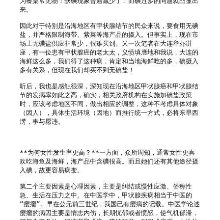
为餐桌常见物！缺碘现象普遍减少了！而碘过多的问题就凸显出
来。

因此对于特别是沿海地区有甲状腺结节的民众来说，要食用无碘
盐，并严格限制海带、紫菜等海产品的摄入。但事实上，现在市
场上无碘盐供应非常少，很难买到。又一次笔者在大连举办讲
座，有一位患有甲状腺癌的老太太，义愤填膺地和我说，大连的
海鲜这么多，我们得了这种病，肯定和当地海鲜吃的多，碘摄入
多有关系，但现在我们却买不到无碘盐！

听后，我也是感触很深，深知现在沿海地区甲状腺癌和甲状腺结
节的发病率如此之高，确实，相关政府机构在实施加碘盐政策
时，应该考虑地区不同，做出相应的调整，这种不考虑具体对象
（因人），具体生活环境（因地）而推行统一方式，必将东旱西
涝，事与愿违。

**为何女性发生率更高？**一方面，众所周知，通常女性更喜
欢吃海鱼及海鲜，海产品中含碘很高。而且她们还有其他途径摄
入碘，故更容易病变。

第二个主要因素是心理因素，主要是纠结或慢性应激、俗称性
急、生活在压力之中。在中医学中，甲状腺疾病相当于中医的
“瘿瘤”。早在公元前三世纪，我国已有瘿病的记载。中医学论述
瘿瘤的病因主要是情志内伤，长期忧郁或者愤怒，使气机郁滞，