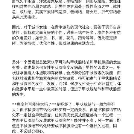
肝气失于条达，津液凝聚成痰，壅结颈前，则形成瘿瘤。女性往
往相对男性心思更敏感，比男性更容易处于慢性应激之中，或性
急，或纠结。其实平素脾气急躁、善纠结、肝火旺、肝气郁结者
易患此类疾病。

因此，对于城市女性，在竞争激烈的现代社会，要善于调节自身
情绪，保持稳定而良好的个性，遇事不钻牛角尖，培养各种有益
的兴趣爱好，如音乐、书、画、花鸟、踏青等等。借此稳定情
绪，陶冶情操，优化个性，形成健康的生活方式。

另外一个因素就是激素水平可能与甲状腺结节和甲状腺癌的发生
有关，这也是为何女性甲状腺病变发病高于男性的因素之一。甲
状腺承担着人体摄取和存储碘，合成和分泌甲状腺素的功能，而
包括雌激素和孕激素在内的女性激素，很可能参与了甲状腺结节
和甲状腺癌的发生、发展，而20—40岁女性处于生命旺盛期，体
内激素水平是一生中最高的时候，促进了甲状腺结节和甲状腺癌
的发生。

**癌变的可能性大吗？**别吓坏了，甲状腺结节一般危害不
大！但甲状腺结节钙化和癌变有一定的关系。但是甲状腺结节钙
化不一定就会导致癌变。任何疾病发展成癌症都有一个过程，一
方面甲状腺结节发展成甲状腺癌的可能性并不高，另一方面，即
使是甲状腺结节钙化转变成甲状腺癌也有一个漫长的过程。因
此，不必过分担心。
