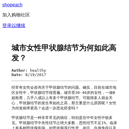
s
h
o
p
e
a
c
h
加入购物社区
登录以继续
城市女性甲状腺结节为何如此高
发？
Author:
healthy
Date:
8/19/2017
经常有女性会咨询关于甲状腺结节的问题。确实，目前在城市地
区女性中，甲状腺结节很普遍。城市里30-40岁的女性，一做B
超检查，几乎八成以上有多个甲状腺结节。可能很多人就会关
心，甲状腺结节的发生率如此之高，那主要是什么原因呢？女性
为何发病率更高？会进一步恶化癌变吗？

甲状腺结节是一种非常常见的病症，特别是在中年女性中较多
见。甲状腺结节中良性结节占绝大多数，恶性结节不足1%。临床
上有多种甲状腺疾病，如甲状腺退行性变、炎症、自身免疫以及