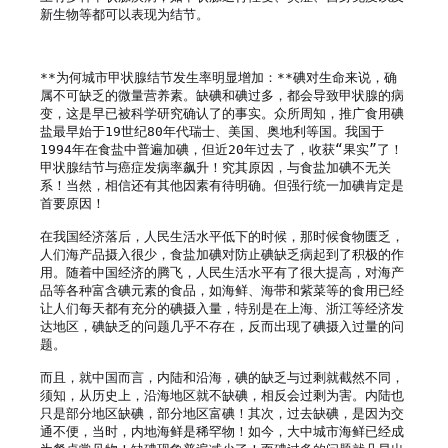
新生物等都可以表现为结节。

**为何城市甲状腺结节发生率明显增加：**碘对生命来说，确
属不可缺乏的微量营养素。缺碘和碘过多，都会导致甲状腺的病
变，这是早已被科学研究确认了的事实。众所周知，推广食用碘
盐最早始于19世纪80年代瑞士、美国、奥地利等国。我国于
1994年在食盐中普遍加碘，但近20年过去了，收获“果实”了！
甲状腺结节与癌症发病率飙升！究其原因，与食盐加碘不无关
系！当然，相信还有其他因素有待明确。但强行统一加碘肯定是
首要原因！

在我国经济落后，人民生活水平低下的时候，那时候食物匮乏，
人们海产品摄入很少，食盐加碘对防止碘缺乏病起到了积极的作
用。随着中国经济的腾飞，人民生活水平有了很大提高，对海产
品等各种富含碘元素的食品，如海鲜、海带和紫菜等的食用已经
让人们每天都有充分的碘摄入量，特别是在上海、浙江等经济发
达地区，碘缺乏的问题几乎不存在，反而出现了碘摄入过量的问
题。

而且，就中国而言，内陆和沿海，碘的缺乏与过剩就截然不同，
须知，从历史上，沿海地区就不缺碘，相反会过剩为害。内陆也
只是部分地区缺碘，部分地区富碘！其次，过去缺碘，是因为交
通不便，当时，内地海鲜是稀罕物！如今，大中城市海鲜已经成