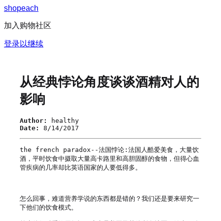
s
h
o
p
e
a
c
h
加入购物社区
登录以继续
从经典悖论角度谈谈酒精对人的
影响
Author:
healthy
Date:
8/14/2017
the french paradox--法国悖论:法国人酷爱美食，大量饮
酒，平时饮食中摄取大量高卡路里和高胆固醇的食物，但得心血
管疾病的几率却比英语国家的人要低得多。

怎么回事，难道营养学说的东西都是错的？我们还是要来研究一
下他们的饮食模式。
