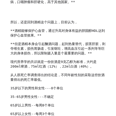
病，口咽肿瘤和肝硬化，高于其他国家。**

所以，还是回到酒精这个问题上，目前认为，

**酒精能够保护心血管，通过升高对身体有益的胆固醇HDL达到
保护心血管效果。**

**但是酒精本身会引起酗酒问题，起到热量替代，损害肝脏，剥
夺维生素，损伤胃肠道，引发呕吐，增高血压引起一系列等等巨
大的身体损伤，所以限制摄入量是个最重要的问题。**

现代营养学的共识就是一份饮酒是9克乙醇为标准，大约是
200ml啤酒，75ml红酒（12%），22ml白酒（40%）。

从人群死亡率调查得出的结论是，不同年龄性别的采取这些饮酒
量得出的死亡率最低。

35岁以下的男性和女性---0个单位

35-65岁男性女性---不确定

65岁以上男性--每周8个单位

65岁以上女性--每周3个单位
