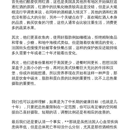
首先他们酷爱饮用红酒，这也是美国及其他所有地区开始疯狂追
逐红酒的原因，红酒中的抗氧化物质较高这是没错，但是从大规
模流行学调查来说，在同样的酒精摄入情况下，其他的酒和红酒
也没有那么大的分别，另外一个关键点在于，喜欢喝红酒人本身
的品质，购买饮食的习惯，这些人通常会比较注重生活，消费更
多的蔬菜水果。

其次，他们更喜欢鱼肉，使用好脂肪例如橄榄油，拒绝精制食品
和零食，少糖，和地中海模式类似。但是随着饮食潮流的变化，
法国街头也慢慢开始被零食快餐占据，这样的保护效应还能持续
多久需要十年或者二十年才能看出变化。

再次，他们进食份量相对于美国更少，进餐时间更长，想想法国
菜盘子上面小小的一份，再对比美式快餐巨大无比的牛排和汉
堡，你或许就能想通。所以营养界现在开始有这样一种声音，那
就是饮食中碳水，脂肪和蛋白质的比例的重要性，比不上总热量
摄取的重要性。

我们也可以这样理解，如果是为了中长期的健康目标（也就是几
十年），只要把总热量限制在一定范围，你可以有足够的空间根
据自己喜好摄取。短期的话，调整比例还是有相应的改善的。

最后我们还是要认清一个事实，**那就是虽然法国人心血管疾病
患病率低，但是总体死亡率却没什么分别，尤其是那些酒精性疾