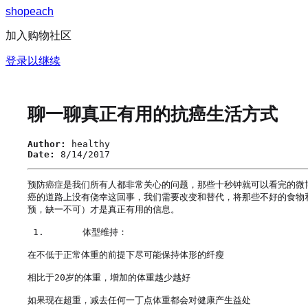
s
h
o
p
e
a
c
h
加入购物社区
登录以继续
聊一聊真正有用的抗癌生活方式
Author:
healthy
Date:
8/14/2017
预防癌症是我们所有人都非常关心的问题，那些十秒钟就可以看完的微
癌的道路上没有侥幸这回事，我们需要改变和替代，将那些不好的食物
预，缺一不可）才是真正有用的信息。

 1.       体型维持：

在不低于正常体重的前提下尽可能保持体形的纤瘦

相比于20岁的体重，增加的体重越少越好

如果现在超重，减去任何一丁点体重都会对健康产生益处
