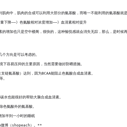
到肌肉中，肌肉的合成可以利用大部分的氨基酸，而唯一不能利用的氨基酸就是
量下降——》色氨酸相对浓度增加——》血清素相对提升

素的增加也只是空中楼阁，很快的，这种愉悦感就会消失无踪，那么，是时候再
个方向是可以考虑的。

境下容易压抑的主要原因，当然需要做好防晒措施。

支链氨基酸）达到，因为BCAA能阻止色氨酸合成血清素。

。

碳水也能很好的帮助大脑合成血清素。

除色氨酸外的氨基酸。

加半到一小时的睡眠

微博（shopeach）。**
