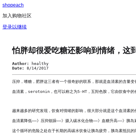
s
h
o
p
e
a
c
h
加入购物社区
登录以继续
怕胖却很爱吃糖还影响到情绪，这
Author:
healthy
Date:
8/14/2017
压抑，嗜糖，肥胖这三者有一个很奇妙的联系，那就是血清素的含量变化
血清素，serotonin，也可以称之为5-HT，五羟色胺，它由饮
越来越多的研究发现，饮食对情绪的影响，很大部分就是这个血清素的
血清素降低——》压抑烦躁——》摄入碳水化合物——》血糖升高——》胰岛素
这个循环的危险之处在于长期的高碳水饮食让胰岛疲劳，胰岛素抵抗的