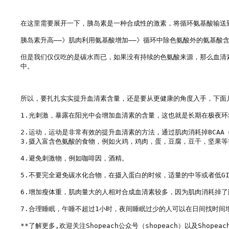
在这里需要展开一下，胰岛素是一种合成性的激素，将循环氨基酸输送
胰岛素升高——》肌肉利用氨基酸增加——》循环中除色氨酸外的氨基酸含
但是我们仅仅吃的是碳水而已，如果没有持续的色氨酸来源，那么血清
中。

所以，要扎扎实实提升血清素含量，还是要从更健康的角度入手，下面几
1.光刺激，暴露在阳光中会增加血清素的含量，这也就是长期在极夜环
2.运动，运动是非常有效的提升血清素的方法，通过肌肉消耗掉BCAA（
3.摄入富含色氨酸的食物，例如火鸡，鸡肉，蛋，豆腐，豆干，坚果等等
4.避免刺激物，例如咖啡因，酒精。

5.不要完全避免碳水化合物，在摄入蛋白的时候，适量的中等或者低GI
6.增加瘦体重，肌肉量大的人相对合成血清素较多，因为肌肉消耗掉了
7.合理睡眠，午睡不超过1小时，夜间睡眠过少的人可以在日间找时间增
**了解更多,欢迎关注Shopeach公众号（shopeach）以及Shopeach