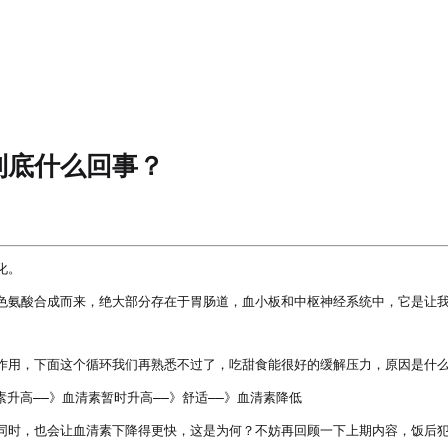
到底什么回事？
。

食中的色氨酸合成而来，绝大部分存在于胃肠道，血小板和中枢神经系统中，它是让
作用，下面这个循环我们再熟悉不过了，吃甜食能很好的缓解压力，原因是什么
升高——》血清素暂时升高——》舒适——》血清素降低

同时，也会让血清素下降得更快，这是为何？不妨再回顾一下上期内容，饭后犯