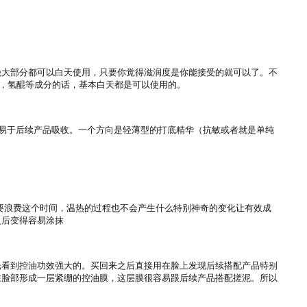
绝大部分都可以白天使用，只要你觉得滋润度是你能接受的就可以了。不
，氢醌等成分的话，基本白天都是可以使用的。

易于后续产品吸收。一个方向是轻薄型的打底精华（抗敏或者就是单纯
必要浪费这个时间，温热的过程也不会产生什么特别神奇的变化让有效成
后变得容易涂抹

光看到控油功效强大的。买回来之后直接用在脸上发现后续搭配产品特别
在脸部形成一层紧绷的控油膜，这层膜很容易跟后续产品搭配搓泥。所以