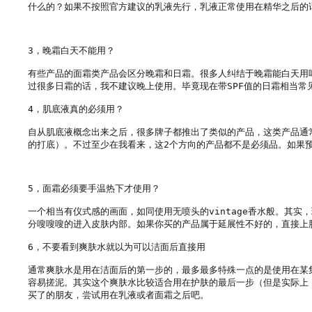
什么的？如果不按照官方建议的乳液先行，乳液正常使用在精华之后的话
3，晚霜白天不能用？

有些产品的面霜类产品会区分晚霜和日霜。很多人纠结于晚霜能白天用
过很多日霜的话，我不建议晚上使用。毕竟现在带SPF值的日霜相当常
4，肌底液真的必须用？

自从肌底液概念出来之后，很多牌子都推出了类似的产品，这类产品通
的打底）。不过至少在我看来，这2个方向的产品都不是必须品。如果预
5，面霜必须要手温热下才使用？

一个相当有仪式感的画面，如同使用无喷头的vintage香水般。其
分嗖嗖嗖的进入皮肤内部。如果你买的产品属于延展性不好的，直接上
6，不要看到爽肤水就以为可以洁面后直接用

通常爽肤水是用在洁面后的第一步的，最多最多特殊一点的是使用在某
容易搓泥。其实这个爽肤水比较适合用在护肤的最后一步（但是实际上
买了的朋友，尝试用在乳液或者面霜之后吧。
