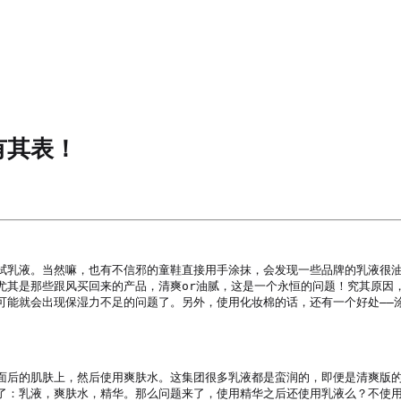
有其表！
拭乳液。当然嘛，也有不信邪的童鞋直接用手涂抹，会发现一些品牌的乳液很
尤其是那些跟风买回来的产品，清爽or油腻，这是一个永恒的问题！究其原因
可能就会出现保湿力不足的问题了。另外，使用化妆棉的话，还有一个好处——
面后的肌肤上，然后使用爽肤水。这集团很多乳液都是蛮润的，即便是清爽版
了：乳液，爽肤水，精华。那么问题来了，使用精华之后还使用乳液么？不使