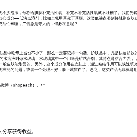
现不少泡沫，号称给肌肤补充活性氧。补充不补充活性氧就不吐槽了。我们光
核心成分——低沸点溶剂，比如全氟甲基叔丁基醚。这类低沸点溶剂接触到皮肤
活性氧嘛，广告总是夸大的，何必在意呢？

护肤品中吃亏上当也不少了，那么一定要记得一句话。护肤品中，凡是快速起效
么的？它的水溶液叫做水玻璃。水玻璃其中一个用途是矿粘合剂，其特点是粘合力强
是一般皮肤能耐受的。另外，这个成分使用在皮肤上，通过粘结作用可以快速填
现搓泥的问题，或者一个处理不好，脸上就留白了。总之，这类产品无非就是
微博（shopeach）。**

人分享获得收益。