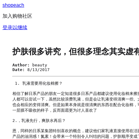
s
h
o
p
e
a
c
h
加入购物社区
登录以继续
护肤很多讲究，但很多理念其实虚
Author:
beauty
Date:
8/13/2017
 1. 乳液需要用化妆棉擦？

相信了解日系产品的朋友一定知道很多日系产品都建议使用化妆棉来擦
人都可以尝试一下，虽然比较浪费乳液，但是会让乳液变得清爽一些。
也会相应的变得清爽。但是如果本身就是很清爽的东西在配合化妆棉，
一层膜不吸收的样子，反而面霜更为讨人喜欢了

2.，乳液先行，爽肤水再后？

恩，同样的日系某集团特别喜欢的概念，建议他们家乳液直接使用在洁
产品的油润感！氮素！会带来一个特别令人纠结的问题，护肤顺序变成