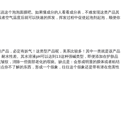
说说这个泡泡面膜吧。如果懂成分的人看看成分表，不难发现这类产品其
或者空气温度后就可以快速的挥发，挥发过程中促使起泡剂起泡，顺便你
的产品，必定有妖气！这类型产品呢，美系比较多！其中一类就是该产品
，，耐水性差。其水溶液pH可以达到13这种强碱类型，即便添加在护肤品
充皱纹，消除一些面部老化的瑕疵。缺点是：会形成明显的膜体或者粘结
用点你不了解的东西，形成一个假象，往往这个假象还是带有潜在危害性