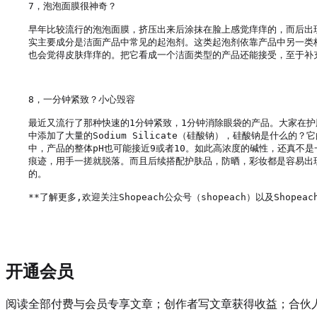
7，泡泡面膜很神奇？

早年比较流行的泡泡面膜，挤压出来后涂抹在脸上感觉痒痒的，而后出
实主要成分是洁面产品中常见的起泡剂。这类起泡剂依靠产品中另一类
也会觉得皮肤痒痒的。把它看成一个洁面类型的产品还能接受，至于补充
8，一分钟紧致？小心毁容

最近又流行了那种快速的1分钟紧致，1分钟消除眼袋的产品。大家在
中添加了大量的Sodium Silicate（硅酸钠），硅酸钠是什
中，产品的整体pH也可能接近9或者10。如此高浓度的碱性，还真不
痕迹，用手一搓就脱落。而且后续搭配护肤品，防晒，彩妆都是容易出
的。

**了解更多,欢迎关注Shopeach公众号（shopeach）以及Shopeach
开通会员
阅读全部付费与会员专享文章；创作者写文章获得收益；合伙