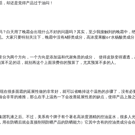
，却还是觉得产品过于油闷！

吗？白天用了晚霜会出现什么不好的问题吗？其实，至少我接触到的晚霜中，
见。大家只要特别关注下，晚霜中没有A醇类成分，高浓度果酸or水杨酸类成分
常分为两个方向，一个方向是添加温和代谢角质的成分， 使得皮肤变得通透，
算不足的话，就别再这个上面浪费你的预算了，尤其预算不多的人。

实，现在很多面霜的延展性做的非常好，就可以省略掉这个温热的步骤了，没有
脸会非常的难推，那么在手上温热一下会改善延展性差的缺点，使得产品上脸之
集团乳液之后。不过，美系有个牌子有个著名高浓度酒精的控油蓝水，很多人
，用在防晒后就会直接削弱防晒产品的防晒能力）它其中含有的控油类成分会