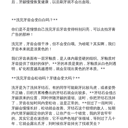
后，牙龈慢慢恢复健康，以后刷牙就不会出血啦。

**洗完牙齿会变白白吗？**

你们是不是憧憬自己洗完牙后牙齿变得特别闪亮，可以去拍牙膏
广告的那种！

洗完牙，牙齿会很干净，但不会变白哦。为啥呢？其实啊，我们
牙齿本来就是淡黄色的！

我们牙齿表面有一层牙釉质，是人体内最坚硬的组织。牙釉质对
牙齿提供了很好的保护。**牙的本质是黄的，牙釉质从白色到透
明，矿化程度越高越透明，就会呈现出黄色的牙本质。**

**洗完牙齿会松动吗？牙缝会变大吗？**

洗牙是为了洗掉牙结石。有的同学可能刷牙比较马虎，或者姿势
不正确，日积月累堆叠出的牙结石就会比较多。**牙结石会侵占
牙龈原来的位置，同时伴随牙龈的退缩。这时，你把牙结石洗掉
了，牙齿在短时间内变松动，这是正常的。**但过了一段时间，
牙龈会慢慢长好，松动就会改善。牙结石这个狡猾的敌人，短期
内代替牙龈固定你的牙齿，让你产生一个错觉，我的牙齿牢牢
的。其实它是在迷惑你，它不动声色地扩张领域，等到过了几十
年，它就会露出爪牙，到时候你牙齿掉光了找谁哭去？
