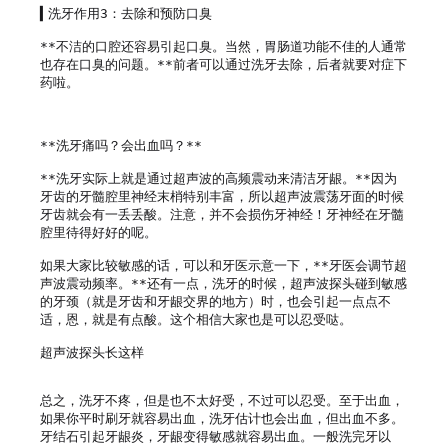
▍洗牙作用3：去除和预防口臭

**不洁的口腔还容易引起口臭。当然，胃肠道功能不佳的人通常
也存在口臭的问题。**前者可以通过洗牙去除，后者就要对症下
药啦。

**洗牙痛吗？会出血吗？**

**洗牙实际上就是通过超声波的高频震动来清洁牙龈。**因为
牙齿的牙髓腔里神经末梢特别丰富，所以超声波震荡牙面的时候
牙齿就会有一丢丢酸。注意，并不会损伤牙神经！牙神经在牙髓
腔里待得好好的呢。

如果大家比较敏感的话，可以和牙医示意一下，**牙医会调节超
声波震动频率。**还有一点，洗牙的时候，超声波探头碰到敏感
的牙颈（就是牙齿和牙龈交界的地方）时，也会引起一点点不
适，恩，就是有点酸。这个相信大家也是可以忍受哒。

超声波探头长这样

总之，洗牙不疼，但是也不太好受，不过可以忍受。至于出血，
如果你平时刷牙就容易出血，洗牙估计也会出血，但出血不多。
牙结石引起牙龈炎，牙龈变得敏感就容易出血。一般洗完牙以