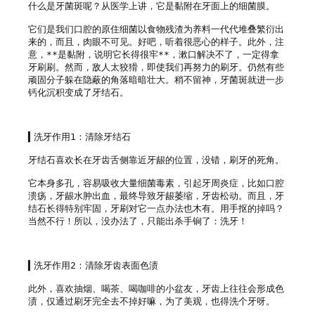
什么是牙菌斑呢？从医学上讲，它是黏附在牙面上的细菌膜。

它们是我们口腔的原住细菌以食物残渣为养料一代代堆叠繁衍出
来的，而且，肉眼不可见。好吧，听着很恶心的样子。此外，注
意，**是黏附，说明它长得很牢**，漱口解决不了，一定得拿
牙刷刷。然而，敌人太狡猾，即使我们再努力的刷牙。仍然有些
顽固分子躲在隐蔽的角落暗暗壮大。稍不留神，牙菌斑就进一步
钙化沉积变成了牙结石。

▍洗牙作用1：清除牙结石

牙结石喜欢长在牙齿舌侧靠近牙龈的位置，没错，刷牙的死角。

它本身多孔，容易吸收大量细菌毒素，引起牙周炎症，比如口腔
溃疡，牙龈水肿出血，最终导致牙龈萎缩，牙齿松动。而且，牙
结石长得特别牢固，牙刷对它一点办法也木有。用手抠的掉吗？
当然不行！所以，没办法了，只能出杀手锏了：洗牙！

▍洗牙作用2：清除牙齿表面色渍

此外，喜欢抽烟、喝茶、喝咖啡的小盆友，牙齿上往往会形成色
渍，仅通过刷牙完全去不掉好嘛，为了美观，也得洗个牙呀。
