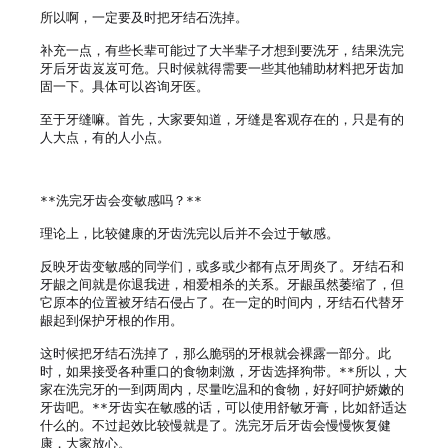
所以啊，一定要及时把牙结石洗掉。

补充一点，有些长辈可能过了大半辈子才想到要洗牙，结果洗完
牙后牙齿岌岌可危。只时候就得需要一些其他辅助材料把牙齿加
固一下。具体可以咨询牙医。

至于牙缝嘛。首先，大家要知道，牙缝是客观存在的，只是有的
人大点，有的人小点。

**洗完牙齿会变敏感吗？**

理论上，比较健康的牙齿洗完以后并不会过于敏感。

反映牙齿变敏感的同学们，或多或少都有点牙周炎了。牙结石和
牙龈之间就是你退我进，相爱相杀的关系。牙龈虽然萎缩了，但
它原本的位置被牙结石侵占了。在一定的时间内，牙结石代替牙
龈起到保护牙根的作用。

这时候把牙结石洗掉了，那么脆弱的牙根就会裸露一部分。此
时，如果接受各种重口的食物刺激，牙齿选择狗带。**所以，大
家在洗完牙的一到两周内，尽量吃温和的食物，好好呵护娇嫩的
牙齿吧。**牙齿实在敏感的话，可以使用舒敏牙膏，比如舒适达
什么的。不过起效比较慢就是了。洗完牙后牙齿会慢慢恢复健
康，大家放心。
