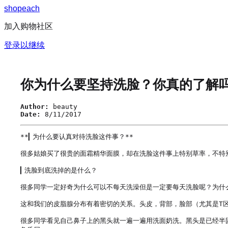
s
h
o
p
e
a
c
h
加入购物社区
登录以继续
你为什么要坚持洗脸？你真的了解
Author:
beauty
Date:
8/11/2017
**▎为什么要认真对待洗脸这件事？**

很多姑娘买了很贵的面霜精华面膜，却在洗脸这件事上特别草率，不特
▎洗脸到底洗掉的是什么？

很多同学一定好奇为什么可以不每天洗澡但是一定要每天洗脸呢？为什么
这和我们的皮脂腺分布有着密切的关系。头皮，背部，脸部（尤其是T区
很多同学看见自己鼻子上的黑头就一遍一遍用洗面奶洗。黑头是已经半