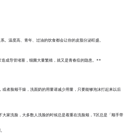
系。温度高、青年、过油的饮食都会让你的皮脂分泌旺盛。

造成导管堵塞，细菌大量繁殖，就又是青春痘的隐患。**

皮，或者脸颊干燥，洗面奶的用量请减少用量，只要能够泡沫打起来以后
下大家洗脸，大多数人洗脸的时候总是着重在洗脸颊，T区总是「顺手带
。
