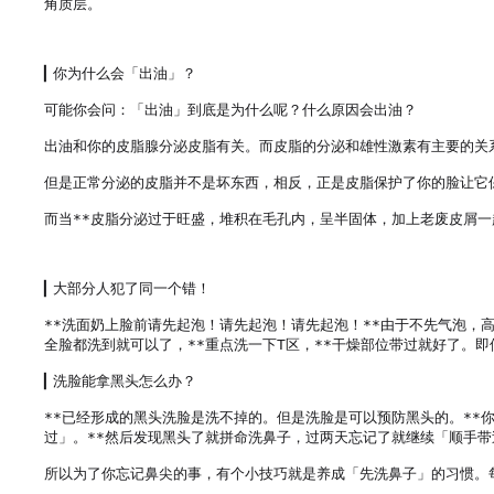
角质层。

▎你为什么会「出油」？

可能你会问：「出油」到底是为什么呢？什么原因会出油？

出油和你的皮脂腺分泌皮脂有关。而皮脂的分泌和雄性激素有主要的关
但是正常分泌的皮脂并不是坏东西，相反，正是皮脂保护了你的脸让它
而当**皮脂分泌过于旺盛，堆积在毛孔内，呈半固体，加上老废皮屑一
▎大部分人犯了同一个错！

**洗面奶上脸前请先起泡！请先起泡！请先起泡！**由于不先气泡
全脸都洗到就可以了，**重点洗一下T区，**干燥部位带过就好了。即
▎洗脸能拿黑头怎么办？

**已经形成的黑头洗脸是洗不掉的。但是洗脸是可以预防黑头的。**
过」。**然后发现黑头了就拼命洗鼻子，过两天忘记了就继续「顺手带过
所以为了你忘记鼻尖的事，有个小技巧就是养成「先洗鼻子」的习惯。