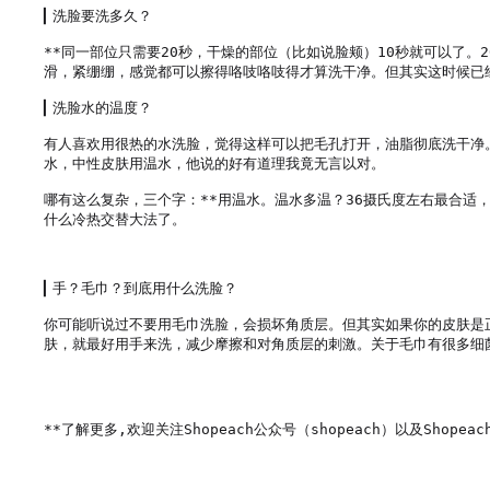
▎洗脸要洗多久？

**同一部位只需要20秒，干燥的部位（比如说脸颊）10秒就可以了
滑，紧绷绷，感觉都可以擦得咯吱咯吱得才算洗干净。但其实这时候已经
▎洗脸水的温度？

有人喜欢用很热的水洗脸，觉得这样可以把毛孔打开，油脂彻底洗干净
水，中性皮肤用温水，他说的好有道理我竟无言以对。

哪有这么复杂，三个字：**用温水。温水多温？36摄氏度左右最合适
什么冷热交替大法了。

▎手？毛巾？到底用什么洗脸？

你可能听说过不要用毛巾洗脸，会损坏角质层。但其实如果你的皮肤是
肤，就最好用手来洗，减少摩擦和对角质层的刺激。关于毛巾有很多细菌
**了解更多,欢迎关注Shopeach公众号（shopeach）以及Shopeach