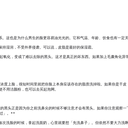
系。这也是为什么男生的脸更容易油光光的。它和气温、年龄、饮食也有一定关
保持湿润，不受外界侵袭。可以说，皮脂是最好的保湿霜。

起氧化，变成了难以去除的黑头。这才是真正的坏东西。如果加上毛囊角化异常
，高浓度上脸，很短时间里就把你脸上本身应该存在的脂质洗掉啦。如果你是干
使不用洁颜粉，也可以去买起泡网。

你的黑头正是因为你之前洗鼻尖的时候不够注意才会有黑头。如果你注意观察一
」。**

每次洗脸的时候，拿起洗面奶，心里就要想「先洗鼻子」。但依然不要大力洗啊