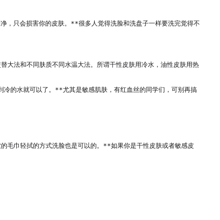
干净，只会损害你的皮肤。**很多人觉得洗脸和洗盘子一样要洗完觉得不
交替大法和不同肤质不同水温大法。所谓干性皮肤用冷水，油性皮肤用热
到冷的水就可以了。**尤其是敏感肌肤，有红血丝的同学们，可别再搞
的毛巾轻拭的方式洗脸也是可以的。**如果你是干性皮肤或者敏感皮

