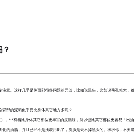
吗？
别注意。这样几乎是你面部很多问题的元凶，比如说黑头，比如说毛孔粗大，都
背部的泥垢似乎要比身体其它地方多呢？

），**有着比身体其它部位更丰富的皮脂腺，所以也比其它部位更容易「出油
固化的油脂，并且已经不是浅表污垢了，洗脸是去不掉黑头的。求求你，不要