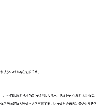
和洗脸不对有着密切的关系。

」。**而洗脸和洗澡的目的就是洗去汗水、代谢掉的角质和浅表油垢。

逼你的洗面奶做人家做不到的事情了嘛，这样做只会伤害到保护你皮肤的