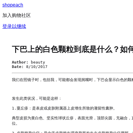
s
h
o
p
e
a
c
h
加入购物社区
登录以继续
下巴上的白色颗粒到底是什么？如
Author:
beauty
Date:
8/10/2017
我们在照镜子时，包括我，可能都会发现抿嘴时，下巴会显示白色的颗
发生此类状况，可能是这样：

1.粟丘疹：是表皮或皮肤附属器上皮增生所致的潴留性囊肿。

典型皮损为黄白色、坚实性球状丘疹，表面光滑，顶部尖圆，无融合，直
位。
