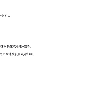
会变大。

水杨酸或者维a酸等。

夫西地酸乳膏点涂即可。
