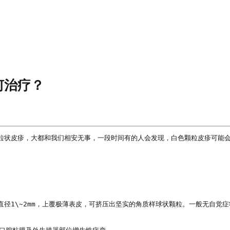
何治疗？
粒状皮疹，大都和我们相安无事，一段时间有的人会发现，白色颗粒皮疹可能会
径1\~2mm，上覆极薄表皮，可挤压出坚实的角质样球状颗粒。一般无自觉