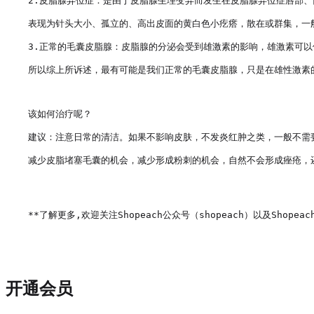
2.皮脂腺异位症：是由于皮脂腺生理变异而发生在皮脂腺异位症唇部、
表现为针头大小、孤立的、高出皮面的黄白色小疙瘩，散在或群集，一般
3.正常的毛囊皮脂腺：皮脂腺的分泌会受到雄激素的影响，雄激素可以
所以综上所诉述，最有可能是我们正常的毛囊皮脂腺，只是在雄性激素
该如何治疗呢？

建议：注意日常的清洁。如果不影响皮肤，不发炎红肿之类，一般不需
减少皮脂堵塞毛囊的机会，减少形成粉刺的机会，自然不会形成痤疮，
**了解更多,欢迎关注Shopeach公众号（shopeach）以及Shopeach
开通会员