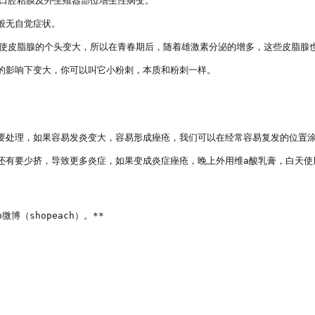
口腔粘膜及外生殖器部位增生性病变。

无自觉症状。

使皮脂腺的个头变大，所以在青春期后，随着雄激素分泌的增多，这些皮脂腺也
的影响下变大，你可以叫它小粉刺，本质和粉刺一样。

要处理，如果容易发炎变大，容易形成痤疮，我们可以在经常容易复发的位置涂抹
还有要少挤，导致更多炎症，如果变成炎症痤疮，晚上外用维a酸乳膏，白天使用
微博（shopeach）。**
