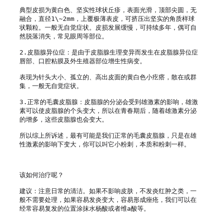
典型皮损为黄白色、坚实性球状丘疹，表面光滑，顶部尖圆，无
融合，直径1\~2mm，上覆极薄表皮，可挤压出坚实的角质样球
状颗粒。一般无自觉症状。皮损发展缓慢，可持续多年，偶可自
然脱落消失，常见眼周等部位。

2.皮脂腺异位症：是由于皮脂腺生理变异而发生在皮脂腺异位症
唇部、口腔粘膜及外生殖器部位增生性病变。

表现为针头大小、孤立的、高出皮面的黄白色小疙瘩，散在或群
集，一般无自觉症状。

3.正常的毛囊皮脂腺：皮脂腺的分泌会受到雄激素的影响，雄激
素可以使皮脂腺的个头变大，所以在青春期后，随着雄激素分泌
的增多，这些皮脂腺也会变大。

所以综上所诉述，最有可能是我们正常的毛囊皮脂腺，只是在雄
性激素的影响下变大，你可以叫它小粉刺，本质和粉刺一样。

该如何治疗呢？

建议：注意日常的清洁。如果不影响皮肤，不发炎红肿之类，一
般不需要处理，如果容易发炎变大，容易形成痤疮，我们可以在
经常容易复发的位置涂抹水杨酸或者维a酸等。
