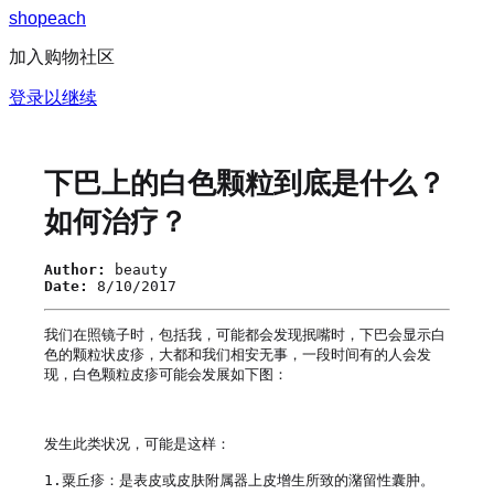
s
h
o
p
e
a
c
h
加入购物社区
登录以继续
下巴上的白色颗粒到底是什么？
如何治疗？
Author:
beauty
Date:
8/10/2017
我们在照镜子时，包括我，可能都会发现抿嘴时，下巴会显示白
色的颗粒状皮疹，大都和我们相安无事，一段时间有的人会发
现，白色颗粒皮疹可能会发展如下图：

发生此类状况，可能是这样：

1.粟丘疹：是表皮或皮肤附属器上皮增生所致的潴留性囊肿。
