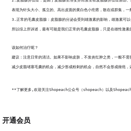
2.皮脂腺异位症：是由于皮脂腺生理变异而发生在皮脂腺异位症唇部、
表现为针头大小、孤立的、高出皮面的黄白色小疙瘩，散在或群集，一般
3.正常的毛囊皮脂腺：皮脂腺的分泌会受到雄激素的影响，雄激素可以
所以综上所诉述，最有可能是我们正常的毛囊皮脂腺，只是在雄性激素
该如何治疗呢？

建议：注意日常的清洁。如果不影响皮肤，不发炎红肿之类，一般不需
减少皮脂堵塞毛囊的机会，减少形成粉刺的机会，自然不会形成痤疮，
**了解更多,欢迎关注Shopeach公众号（shopeach）以及Shopeach
开通会员