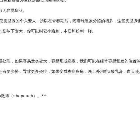
口腔粘膜及外生殖器部位增生性病变。

无自觉症状。

使皮脂腺的个头变大，所以在青春期后，随着雄激素分泌的增多，这些皮脂腺也
的影响下变大，你可以叫它小粉刺，本质和粉刺一样。

要处理，如果容易发炎变大，容易形成痤疮，我们可以在经常容易复发的位置涂抹
还有要少挤，导致更多炎症，如果变成炎症痤疮，晚上外用维a酸乳膏，白天使用
微博（shopeach）。**
