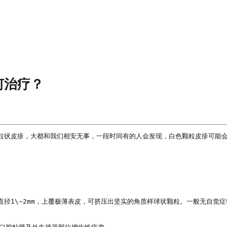
何治疗？
粒状皮疹，大都和我们相安无事，一段时间有的人会发现，白色颗粒皮疹可能会
径1\~2mm，上覆极薄表皮，可挤压出坚实的角质样球状颗粒。一般无自觉