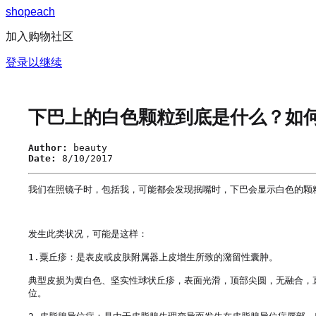
s
h
o
p
e
a
c
h
加入购物社区
登录以继续
下巴上的白色颗粒到底是什么？如
Author:
beauty
Date:
8/10/2017
我们在照镜子时，包括我，可能都会发现抿嘴时，下巴会显示白色的颗
发生此类状况，可能是这样：

1.粟丘疹：是表皮或皮肤附属器上皮增生所致的潴留性囊肿。

典型皮损为黄白色、坚实性球状丘疹，表面光滑，顶部尖圆，无融合，直
位。
