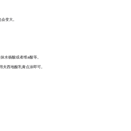
会变大。

水杨酸或者维a酸等。

夫西地酸乳膏点涂即可。
