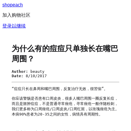
s
h
o
p
e
a
c
h
加入购物社区
登录以继续
为什么有的痘痘只单独长在嘴巴
周围？
Author:
beauty
Date:
8/10/2017
“痘痘只长在鼻周和嘴巴周围，反复治疗无效，很苦恼”。

你应该警惕是否患有口周皮炎，很多人嘴巴周围一圈反复长痘，
而且是脓肿痘痘，不是普通寻常痤疮，寻常痤疮一般伴随粉刺，
我们更多称为口周痤疮/口周皮炎/口周红斑，以玫瑰痤疮为主。
本病90%患者为20-35之间的女性，病情具有周期性。
