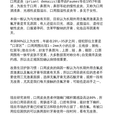
口周皮炎（prianl demaiis)最早由Faumes等在1957年描
述，为发生于口周，鼻唇沟，鼻部等处的慢性皮炎。又称为口周
酒渣鼻、光感性皮脂溢出、口周脂溢性皮炎等，多见于女性。

本病一般认为与光敏有关联。目前认为长期外用含氟类激素及含
氟牙膏是常见原因，有人还提出日光、感染、皮脂溢出、遗传过
敏性皮炎、口服避孕药、含苯甲酸钠的牙膏，化妆品等因素有
关。

本病90%以上为女性，年龄在20\~35岁之间，侵犯部位主要是
“口罩区”：口周周围出现1～2mm大小的丘疹，丘疱疹，脓疱，
红斑等;散在分布，好发于鼻唇沟，上唇，颏，鼻，额部，口唇
周围有一狭窄皮肤不受累，大多数损害对称分布;自觉瘙痒及烧
灼感。所以去正规医院确认病情很重要。

改善生活护肤习惯：口周皮炎的病因一般认为与长期外用含氟皮
质激素以及氟化牙膏等因素有关系，所以口周容易长痘的患者不
要使用三无激素面膜，选择无氟牙膏无酒石酸牙膏，观察一段有
无改善，尤其是我们每天接触的含氟牙膏，可能也是凶手之一。

现在研究表明，口周皮炎患者伴随幽门螺杆菌感染高达80%，所
以你口周容易长痘，胃肠道不适，口腔有异味，最好查下幽杆。
现在市场的牙膏已经被宝洁和联合利华占据了，都含氟。有被口
周痘痘困扰的可以换两面针牙膏使用一段时间，看有无改善。
