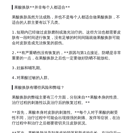
▍果酸换肤**并非每个人都适合**

果酸换肤虽然方法成熟，并也不是每个人都适合做果酸换肤，不
适合的人群主要有以下几类。

1.短期内已经做过皮肤磨削或激光治疗的。这些方法也都需要皮
肤有一段时间进行恢复，没有足够的时间间隔就做果酸换肤可能
会对皮肤造成无法恢复的损伤。

2.**有严重晒伤没有恢复的，**原因与第1点接近。防晒是非常
重要的一点，在果酸换肤之后也一定要做好防晒不能放松。

3.妊娠和哺乳期。

4.对果酸过敏的人群。

▍果酸换肤有哪些风险和弊端？

果酸换肤的弊端主要有三个方面，分别来自**果酸本身的性质、
治疗过程的刺激性以及治疗后的恢复过程。**

**首先，果酸本身对皮肤的刺激性。**每个人对于果酸的耐受
性不同，治疗过程中可能会出现很强的刺痛、发痒等症状，在治
疗过程中和治疗之后都要密切关注皮肤状况。

**其次，果酸换肤涉及到老皮的脱落和新皮的生长，在治疗后一