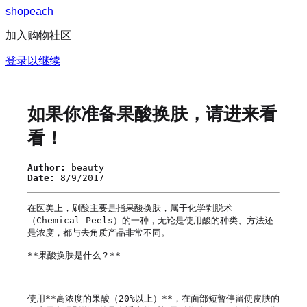
s
h
o
p
e
a
c
h
加入购物社区
登录以继续
如果你准备果酸换肤，请进来看
看！
Author:
beauty
Date:
8/9/2017
在医美上，刷酸主要是指果酸换肤，属于化学剥脱术
（Chemical Peels）的一种，无论是使用酸的种类、方法还
是浓度，都与去角质产品非常不同。

**果酸换肤是什么？**

使用**高浓度的果酸（20%以上）**，在面部短暂停留使皮肤的