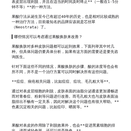
表皮层出现剥脱，并且在适当的时间及时终止**（一般在1-5分
钟不等）**的一种方法。

果酸疗法从诞生至今已有超过40年的历史，也是相对比较成熟的
一种治疗方法，目前最知名的品牌应该就是芯丝翠
（Neostrata）了。

▍哪些情况可以考虑通过果酸换肤来改善？

果酸换肤对多种皮肤问题都可以起到效果，下面列举其中对几
种。但具体问题仍要具体分析，如果有这方面的需要还是要先咨
询医生。

针对下面这些不同的情况，果酸换肤的步骤、酸的浓度等也会有
所不同，并不是一个治疗方案可以同时解决所有这些问题。

**痘痘、痤疮相关问题，比如痘痘、痘坑、毛孔粗大等**。

通过对表皮层细胞的剥脱，皮肤表面的油脂分泌通道更加通畅进
而对青春痘、粉刺等问题进行改善。而毛孔粗大也与皮肤表面油
脂排出不畅有一定关系，因此对解决这个问题也有很大帮助。**
色素沉淀相关的问题，比如痘印、晒斑等。**

果酸对表皮的作用除了剥脱效果外，也会**促进黑素细胞的排
出，进而减轻色斑。还可以提亮肤色。**
