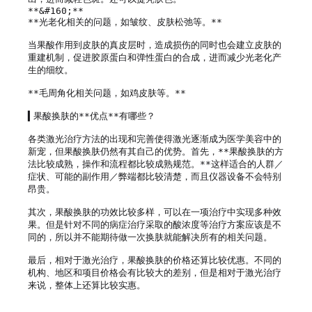
**&#160;**

**光老化相关的问题，如皱纹、皮肤松弛等。**

当果酸作用到皮肤的真皮层时，造成损伤的同时也会建立皮肤的
重建机制，促进胶原蛋白和弹性蛋白的合成，进而减少光老化产
生的细纹。

**毛周角化相关问题，如鸡皮肤等。**

▍果酸换肤的**优点**有哪些？

各类激光治疗方法的出现和完善使得激光逐渐成为医学美容中的
新宠，但果酸换肤仍然有其自己的优势。首先，**果酸换肤的方
法比较成熟，操作和流程都比较成熟规范。**这样适合的人群／
症状、可能的副作用／弊端都比较清楚，而且仪器设备不会特别
昂贵。

其次，果酸换肤的功效比较多样，可以在一项治疗中实现多种效
果。但是针对不同的病症治疗采取的酸浓度等治疗方案应该是不
同的，所以并不能期待做一次换肤就能解决所有的相关问题。

最后，相对于激光治疗，果酸换肤的价格还算比较优惠。不同的
机构、地区和项目价格会有比较大的差别，但是相对于激光治疗
来说，整体上还算比较实惠。
