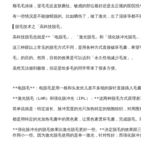
顺毛毛涂抹，逆毛毛近皮肤撕扯。敏感的部位最好还是去正规的医院找专
有一些情况是不能做蜡脱的。比如晒伤了，做了激光，出了湿疹等都不
▍脱毛技术之「高科技脱毛」

高科技脱毛也就是**「电脱毛」、「激光脱毛」和「强化脉冲光脱毛」。
这三种跟以上常见的脱毛方式不同，是用各种方式直接破坏毛囊，希望可
毛」的目的。然而，目前的效果是可以达到「永久性地减少毛发」。

虽然无法做到极致，但还是给多毛的同学带来了很多方便。

**电脱毛**：电脱毛是用一根和头发丝儿差不多细的探针直接插入毛
**激光脱毛（LHR）和强化脉冲光（IPL）：**这两种脱毛方式原
简单说就是：特定波长、脉冲宽度的光只加热特定的细胞组织，对周围别
都是用特定的光加热毛囊中的黑色素，让黑色素烫坏毛囊，完成脱毛。
**强化脉冲光的脱毛效果比激光脱毛更好一些。**决定脱毛的效果
作用小一些。因为激光脱毛使用的是单一激光，针对性好；而强化脉冲光