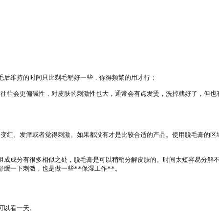
毛后维持的时间只比剃毛稍好一些，你得频繁的用才行；

的往往会更偏碱性，对皮肤的刺激性也大，通常会有点发烫，洗掉就好了，但也
不会变红、发痒或者觉得刺激。如果都没有才是比较合适的产品。使用脱毛膏的
组成成分有很多相似之处，脱毛膏是可以稍稍分解皮肤的。时间太短容易分解
缓一下刺激，也是做一些**保湿工作**。

以看一天。
