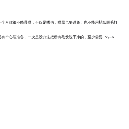
一个月你都不能暴晒，不仅是晒伤，晒黑也要避免；也不能用蜡纸脱毛打
个心理准备，一次是没办法把所有毛发脱干净的，至少需要 5\~6 