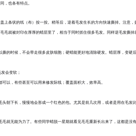
同，也各有特点。

，盖上条状的纸（布）按一按。稍等后，逆着毛发生长的方向快速撕掉。注意，
毛毛就被封印在厚厚的蜡层里了，相当于同时抓住很多毛发。同样逆毛发撕掉就 o
以撕的时候，不会带走很多皮肤细胞；硬蜡能更好地清除硬发。蜡层厚，变硬后
发会变软；

都可以，有些甚至可以用来修发际线；覆盖面积大，效率高。

毛头朝下长，慢慢地会形成一个红色的包。尤其是前几次用，或者是用在毛发比
毛毛就无能为力了。有些同学蜡脱一星期就看见毛毛重新长出来了，这都是没有