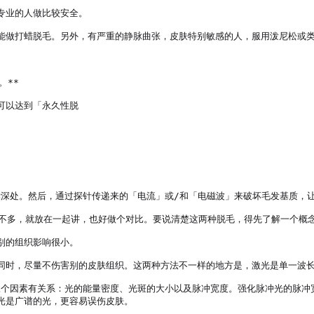
业的人做比较安全。

能做打蜡脱毛。另外，有严重的静脉曲张，皮肤特别敏感的人，服用泼尼松或类
**

以达到「永久性脱

囊深处。然后，通过探针传递来的「电流」或/和「电磁波」来破坏毛发基质，让
理差不多，就放在一起讲，也好做个对比。要说清楚这两种脱毛，得先了解一个概念
的组织影响很小。

同时，尽量不伤害别的皮肤组织。这两种方法不一样的地方是，激光是单一波长
跟三个因素有关系：光的能量密度、光斑的大小以及脉冲宽度。强化脉冲光的脉
是广谱的光，更容易误伤皮肤。
