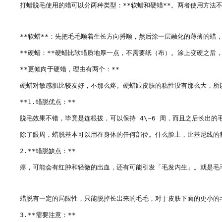
打蜡脱毛使用的蜡可以分两种类型：**软蜡和硬蜡**。两者使用方法不
**软蜡**：先把毛毛顺着生长方向捋顺，然后涂一层融化的薄薄的蜡
**硬蜡：**硬蜡比软蜡质地厚一点，不需要纸（布）。涂上变硬之后，
**更倾向于硬蜡，理由有两个：**

硬蜡对敏感肌比较友好，不那么疼。硬蜡跟皮肤的粘性没有那么大，所
**1.蜡脱优点：**

脱毛效果不错，毕竟是连根拔，可以保持 4\~6 周，而且之后长出的毛
除了眼周，蜡脱基本可以用在身体的任何部位。什么脸上，比基尼线的
2.**蜡脱缺点：**

疼，可能会有红肿和轻微的出血，还有可能引发「毛发内生」。就是毛
蜡脱有一定的局限性，只能脱掉长出来的毛毛，对于皮肤下面的更小的
3.**需要注意：**
