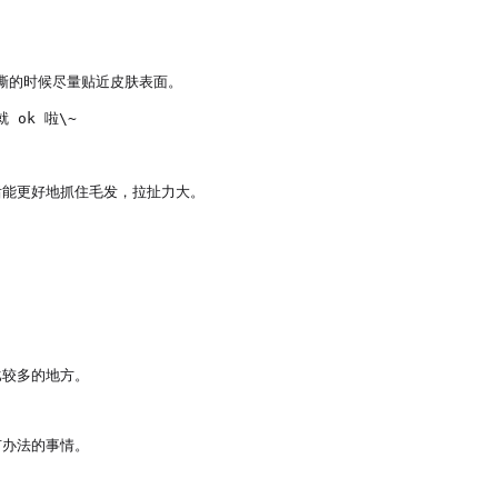
撕的时候尽量贴近皮肤表面。

k 啦\~

能更好地抓住毛发，拉扯力大。

较多的地方。

办法的事情。
