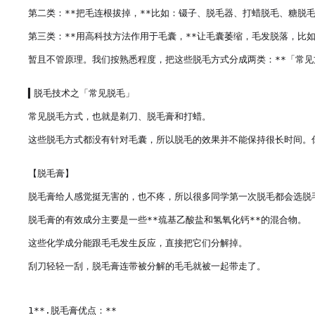
第二类：**把毛连根拔掉，**比如：镊子、脱毛器、打蜡脱毛、糖脱毛
第三类：**用高科技方法作用于毛囊，**让毛囊萎缩，毛发脱落，比如
暂且不管原理。我们按熟悉程度，把这些脱毛方式分成两类：**「常见方
▍脱毛技术之「常见脱毛」

常见脱毛方式，也就是剃刀、脱毛膏和打蜡。

这些脱毛方式都没有针对毛囊，所以脱毛的效果并不能保持很长时间。
【脱毛膏】

脱毛膏给人感觉挺无害的，也不疼，所以很多同学第一次脱毛都会选脱毛
脱毛膏的有效成分主要是一些**巯基乙酸盐和氢氧化钙**的混合物。

这些化学成分能跟毛毛发生反应，直接把它们分解掉。

刮刀轻轻一刮，脱毛膏连带被分解的毛毛就被一起带走了。

1**.脱毛膏优点：**
