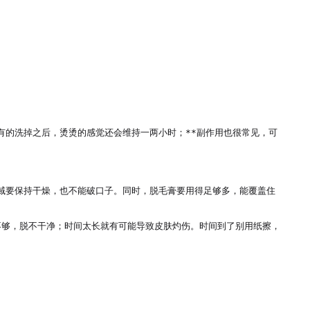
有的洗掉之后，烫烫的感觉还会维持一两小时；**副作用也很常见，可
区域要保持干燥，也不能破口子。同时，脱毛膏要用得足够多，能覆盖住
不够，脱不干净；时间太长就有可能导致皮肤灼伤。时间到了别用纸擦，