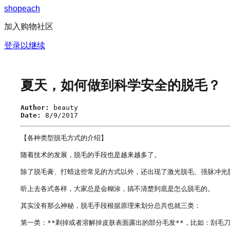
s
h
o
p
e
a
c
h
加入购物社区
登录以继续
夏天，如何做到科学安全的脱毛？
Author:
beauty
Date:
8/9/2017
【各种类型脱毛方式的介绍】

随着技术的发展，脱毛的手段也是越来越多了。

除了脱毛膏、打蜡这些常见的方式以外，还出现了激光脱毛、强脉冲光脱
听上去各式各样，大家总是会糊涂，搞不清楚到底是怎么脱毛的。

其实没有那么神秘，脱毛手段根据原理来划分总共也就三类：

第一类：**剃掉或者溶解掉皮肤表面露出的部分毛发**，比如：刮毛刀