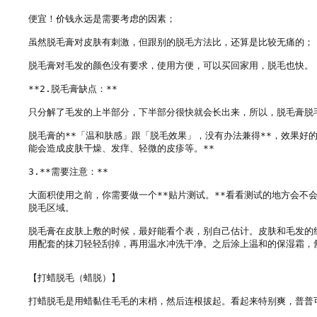
便宜！价钱永远是需要考虑的因素；

虽然脱毛膏对皮肤有刺激，但跟别的脱毛方法比，还算是比较无痛的；

脱毛膏对毛发的颜色没有要求，使用方便，可以买回家用，脱毛也快。

**2.脱毛膏缺点：**

只分解了毛发的上半部分，下半部分很快就会长出来，所以，脱毛膏脱
脱毛膏的**「温和肤感」跟「脱毛效果」，没有办法兼得**，效果好
能会造成皮肤干燥、发痒、轻微的皮疹等。**

3.**需要注意：**

大面积使用之前，你需要做一个**贴片测试。**看看测试的地方会
脱毛区域。

脱毛膏在皮肤上敷的时候，最好能看个表，别自己估计。皮肤和毛发的
用配套的抹刀轻轻刮掉，再用温水冲洗干净。之后涂上温和的保湿霜，舒
【打蜡脱毛（蜡脱）】

打蜡脱毛是用蜡黏住毛毛的末梢，然后连根拔起。看起来特别爽，普普可