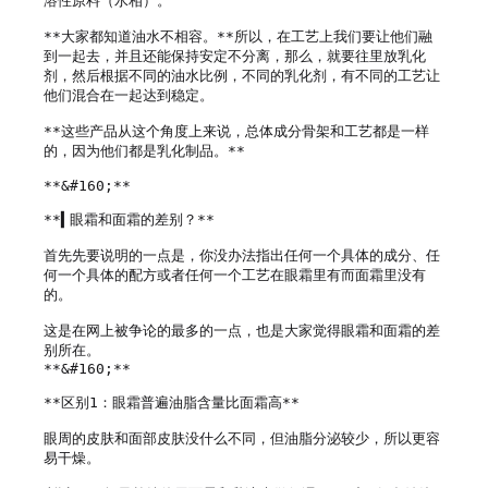
溶性原料（水相）。

**大家都知道油水不相容。**所以，在工艺上我们要让他们融
到一起去，并且还能保持安定不分离，那么，就要往里放乳化
剂，然后根据不同的油水比例，不同的乳化剂，有不同的工艺让
他们混合在一起达到稳定。

**这些产品从这个角度上来说，总体成分骨架和工艺都是一样
的，因为他们都是乳化制品。**

**&#160;**

**▍眼霜和面霜的差别？**

首先先要说明的一点是，你没办法指出任何一个具体的成分、任
何一个具体的配方或者任何一个工艺在眼霜里有而面霜里没有
的。

这是在网上被争论的最多的一点，也是大家觉得眼霜和面霜的差
别所在。

**&#160;**

**区别1：眼霜普遍油脂含量比面霜高**

眼周的皮肤和面部皮肤没什么不同，但油脂分泌较少，所以更容
易干燥。
