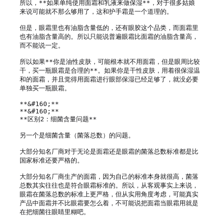
所以，**如果单纯使用面霜和乳液来做保湿**，对于很多姑娘
来说可能就不那么够用了，这和护手霜是一个道理的。

但是，眼霜里也有油脂含量低的，还有眼胶这个品类，而面霜里
也有油脂含量高的。所以只能说普遍眼霜比面霜的油脂含量高，
而不能说一定。

所以如果**你是油性皮肤，可能根本就不用面霜，但是眼周比较
干，买一瓶眼霜是合理的**。如果你是干性皮肤，用着很保湿温
和的面霜，并且觉得用面霜进行眼部保湿已经足够了，就没必要
单独买一瓶眼霜。

**&#160;**

**&#160;**

**区别2：细菌含量问题**

另一个是细菌含量（菌落总数）的问题。

大部分知名厂商对于无论是面霜还是眼霜的菌落总数标准都是比
国家标准还要严格的。

大部分知名厂商生产的面霜，因为自己的标准本身就很高，菌落
总数其实往往也是符合眼霜标准的。所以，从客观事实上来说，
眼霜在菌落总数的标准上更严格，但从实用角度考虑，可能真实
产品中面霜并不比眼霜要怎么着，不可能说把面霜当眼霜用就是
在把细菌往眼睛里糊吧。
