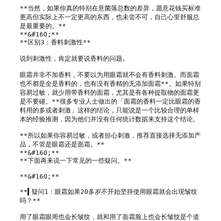
**当然，如果你真的特别在意菌落总数的差异，愿意花钱买标准
更高但实际上不一定更高的东西，也未尝不可，自己心里舒服总
是最重要的。**

**&#160;**

**区别3：香料刺激性**

说到刺激性，肯定就要说香料的问题。

眼霜并非不加香料，不要以为用眼霜就不会有香料刺激。而面霜
也不都是全是香料的，也有没有香精的无添加面霜**。如果特别
容易过敏，就少用带香料的面霜，尤其是有各种提取物的面霜更
是不要碰。**很多专业人士做出的「面霜的香料一定比眼霜的香
料用的多或者刺激」这样的结论，只能说是一个比较合理的单样
本的经验推测，因为他们并没有任何统计数据来支持这个结论。

**所以如果你容易过敏，或者担心刺激，推荐直接选择无添加产
品，不管是眼霜还是面霜。**

**&#160;**

**下面再来说一下常见的一些疑问。**

**&#160;**

**▍疑问1：眼霜如果20多岁不开始坚持使用眼霜就会出现皱纹
吗？**

用了眼霜眼周也会长皱纹，就和用了面霜脸上也会长皱纹是个道