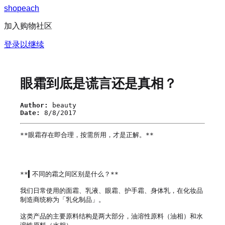
s
h
o
p
e
a
c
h
加入购物社区
登录以继续
眼霜到底是谎言还是真相？
Author:
beauty
Date:
8/8/2017
**眼霜存在即合理，按需所用，才是正解。**

**▍不同的霜之间区别是什么？**

我们日常使用的面霜、乳液、眼霜、护手霜、身体乳，在化妆品
制造商统称为「乳化制品」。

这类产品的主要原料结构是两大部分，油溶性原料（油相）和水