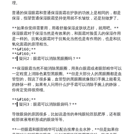
理。

普通的保湿眼霜和普通保湿面霜在护肤的功效上是相同的，都是
保湿，指望普通保湿眼霜坚持使用就不长皱纹，还是别做梦了。

**如果你觉得需要用，用着舒服保湿皮肤状态好，就用吧。**
保湿眼霜对于保湿当然是有效果的，和面霜对脸蛋儿的保湿作用
是一样的。抗氧化眼霜对于抗氧化当然也是有作用的，也是和抗
氧化面霜的原理相当。

**&#160;**

**&#160;**

**▍疑问2：眼霜可以消除黑眼圈吗？**

**保湿眼霜当然不能消除黑眼圈，用美白眼霜或者眼部精华可以
一定程度上消除色素型黑眼圈。**但是大部分人的黑眼圈都是血
管型的，我说了很多遍，血管型的黑眼圈就像我们手腕上能看见
的静脉一样，如果有人问用什么护手霜可以消除手腕上的静脉，
你肯定觉得很滑稽。

**&#160;**

**▍疑问3：眼霜可以消除眼袋吗？**

导致眼袋的原因很多，比如说遗传的单纯眼轮匝肌肥厚，还有眼
睑部体液堆积形成的眼袋等等。

**一些眼霜和眼部精华可以配合按摩去去水肿，**但是如果你