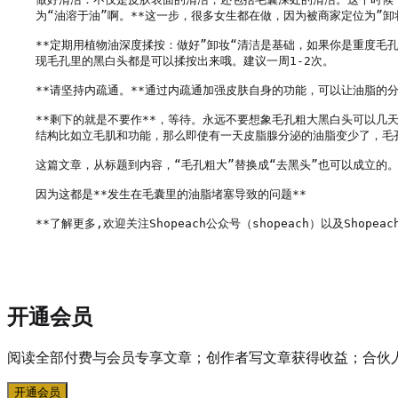
为“油溶于油”啊。**这一步，很多女生都在做，因为被商家定位为”卸
**定期用植物油深度揉按：做好”卸妆“清洁是基础，如果你是重度毛
现毛孔里的黑白头都是可以揉按出来哦。建议一周1-2次。

**请坚持内疏通。**通过内疏通加强皮肤自身的功能，可以让油脂的
**剩下的就是不要作**，等待。永远不要想象毛孔粗大黑白头可以
结构比如立毛肌和功能，那么即使有一天皮脂腺分泌的油脂变少了，毛
这篇文章，从标题到内容，“毛孔粗大”替换成“去黑头”也可以成立的。
因为这都是**发生在毛囊里的油脂堵塞导致的问题**

**了解更多,欢迎关注Shopeach公众号（shopeach）以及Shopeach
开通会员
阅读全部付费与会员专享文章；创作者写文章获得收益；合伙
开通会员