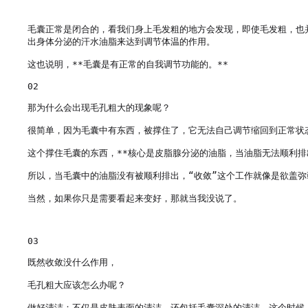
毛囊正常是闭合的，看我们身上毛发粗的地方会发现，即使毛发粗，也
出身体分泌的汗水油脂来达到调节体温的作用。

这也说明，**毛囊是有正常的自我调节功能的。**

02

那为什么会出现毛孔粗大的现象呢？

很简单，因为毛囊中有东西，被撑住了，它无法自己调节缩回到正常状态
这个撑住毛囊的东西，**核心是皮脂腺分泌的油脂，当油脂无法顺利排
所以，当毛囊中的油脂没有被顺利排出，“收敛”这个工作就像是欲盖弥
当然，如果你只是需要看起来变好，那就当我没说了。

03

既然收敛没什么作用，

毛孔粗大应该怎么办呢？

做好清洁：不仅是皮肤表面的清洁，还包括毛囊深处的清洁。这个时候