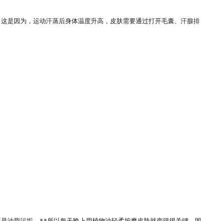
。这是因为，运动汗蒸后身体温度升高，皮肤需要通过打开毛囊、汗腺排
是油脂污垢，**所以每天晚上用植物油轻柔按摩皮肤就变得很关键，因