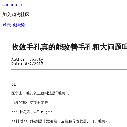
s
h
o
p
e
a
c
h
加入购物社区
登录以继续
收敛毛孔真的能改善毛孔粗大问题
Author:
beauty
Date:
8/7/2017
01

医学上，毛孔的正确叫法是“毛囊”。

毛囊的核心功能有两样： 

**生长毛发。&#160;**

**排泄**（特别是排泄油脂，皮脂腺导管就是开口于毛囊）。
