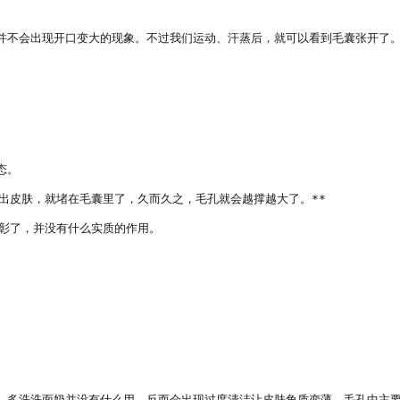
并不会出现开口变大的现象。不过我们运动、汗蒸后，就可以看到毛囊张开了
。

出皮肤，就堵在毛囊里了，久而久之，毛孔就会越撑越大了。**

彰了，并没有什么实质的作用。

，多洗洗面奶并没有什么用，反而会出现过度清洁让皮肤角质变薄。毛孔中主要