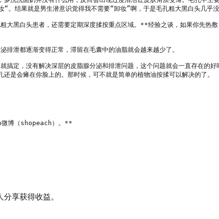
妆“。结果就是男生潜意识觉得我不需要“卸妆”啊，于是毛孔粗大黑白头几乎没
孔粗大黑白头患者，还需要定期深度揉按重点区域。**经验之谈，如果你先热敷
分泌排泄都逐渐变得正常，滞留在毛囊中的油脂就会越来越少了。

几天就搞定，没有解决深层的皮脂腺分泌和排泄问题，这个问题就会一直存在的
孔还是会瘫在你脸上的。那时候，可不就是简单的植物油按揉可以解决的了。



微博（shopeach）。**

人分享获得收益。