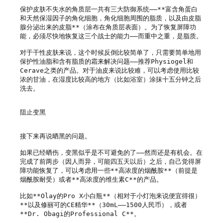
保护皮肤不失水的角质层一共有三大防御系统——**富含角蛋白
和天然保湿因子的角化细胞，角化细胞周围的脂质，以及由皮脂
腺分泌出来的皮脂**（涂布在角质层表面）。为了恢复屏障功
能，必须尽快地恢复这三个战士的能力——而重中之重，是脂质。

对于干性皮肤来说，这个时候反倒比较简单了，只需要简单地用
保护性油脂和含有脂质的霜来解决问题——推荐Physiogel和
Cerave之类的产品。对于油皮来说比较难，可以考虑使用比较
浓的甘油，在湿度比较高的地方（比如浴室）涂抹十五分钟之后
洗去。

阻止变黑

接下来再说晒黑的问题。

如果已经晒伤，变黑似乎是不可避免的了——然而还是有机会。在
完成了前两步（因人而异，可能四五天以后）之后，自己觉得屏
障功能恢复了，可以考虑用一些**高浓度的烟酰胺**（前提是
烟酰胺耐受）或者**高浓度的维生素C**的产品。

比如**Olay的Pro X小白瓶**（相对于小灯泡来说便宜得很）
**以及修丽可的CE精华**（30mL——1500人民币），或者
**Dr. Obagi的Professional C**。
