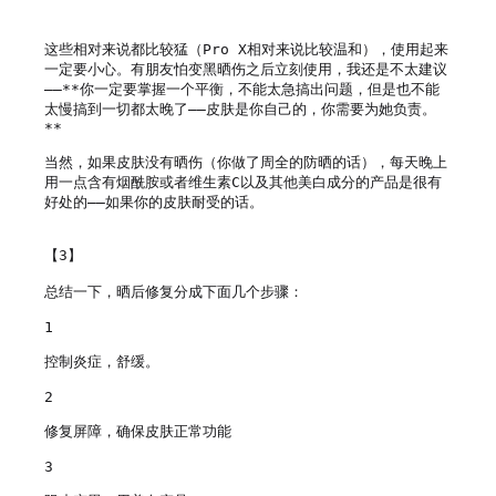
这些相对来说都比较猛（Pro X相对来说比较温和），使用起来
一定要小心。有朋友怕变黑晒伤之后立刻使用，我还是不太建议
——**你一定要掌握一个平衡，不能太急搞出问题，但是也不能
太慢搞到一切都太晚了——皮肤是你自己的，你需要为她负责。
**

当然，如果皮肤没有晒伤（你做了周全的防晒的话），每天晚上
用一点含有烟酰胺或者维生素C以及其他美白成分的产品是很有
好处的——如果你的皮肤耐受的话。

【3】

总结一下，晒后修复分成下面几个步骤：

1

控制炎症，舒缓。

2

修复屏障，确保皮肤正常功能

3
