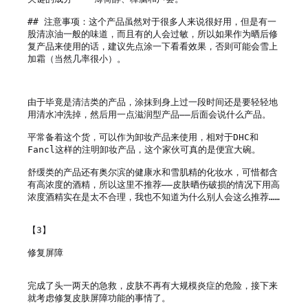
## 注意事项：这个产品虽然对于很多人来说很好用，但是有一
股清凉油一般的味道，而且有的人会过敏，所以如果作为晒后修
复产品来使用的话，建议先点涂一下看看效果，否则可能会雪上
加霜（当然几率很小）。

由于毕竟是清洁类的产品，涂抹到身上过一段时间还是要轻轻地
用清水冲洗掉，然后用一点滋润型产品——后面会说什么产品。

平常备着这个货，可以作为卸妆产品来使用，相对于DHC和
Fancl这样的注明卸妆产品，这个家伙可真的是便宜大碗。

舒缓类的产品还有奥尔滨的健康水和雪肌精的化妆水，可惜都含
有高浓度的酒精，所以这里不推荐——皮肤晒伤破损的情况下用高
浓度酒精实在是太不合理，我也不知道为什么别人会这么推荐……

【3】

修复屏障

完成了头一两天的急救，皮肤不再有大规模炎症的危险，接下来
就考虑修复皮肤屏障功能的事情了。
