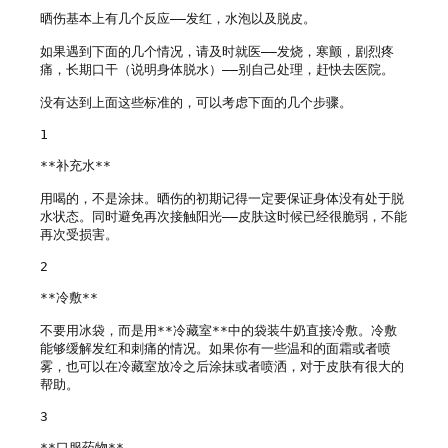
晒伤基本上有几个反应——发红，水泡以及脱皮。

如果遇到下面的几个情况，请及时就医——发烧，寒颤，剧烈疼
痛，长期口干（说明身体脱水）——别自己处理，赶快去医院。

没有达到上面这些标准的，可以考虑下面的几个步骤。

1

**补充水**

用喝的，不是涂抹。晒伤的初期记得一定要保证身体没有处于脱
水状态。同时避免再次接触阳光——皮肤这时候已经很脆弱，不能
再次受损害。

2

**冷敷**

不要用冰袋，而是用**冷藏室**中的袋装牛奶直接冷敷。冷敷
能够缓解发红和刺痛的情况。如果你有一些温和的面霜或者喷
雾，也可以在冷藏室放冷之后涂抹或者喷洒，对于皮肤有很大的
帮助。 

3

**口服药物**
