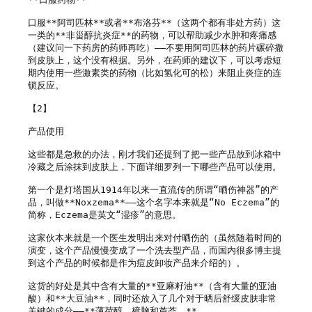
口服**阿司匹林**或者**布洛芬**（这两个都有非处方药）这
一类的**非甾醇抗炎症**的药物，可以帮助减少水肿和疼痛感
（建议问一下药房的药师再吃）——不要用阿司匹林的药片碾碎撒
到皮肤上，这个没有根据。另外，在药师的建议下，可以考虑短
期内使用一些激素类的药物（比如氢化可的松）来阻止炎症的连
锁反应。 

【2】

产品使用

这些都是急救的办法，刚才我们还提到了把一些产品放到冰箱中
冷藏之后涂抹到皮肤上，下面详细罗列一下哪些产品可以使用。

第一个是灯塔国从1914年以来一直流传的所谓“晒伤神器”的产
品，叫做**Noxzema**——这个名字本来就是“No Eczema”的
简称，Eczema是英文“湿疹”的意思。

这家伙本来就是一个医生发明出来对付晒伤的（虽然随着时间的
演变，这个产品慢慢变成了一个洗去型产品，而国内很多博主提
到这个产品的时候都是作为痘皮卸妆产品来介绍的）。

这货的好处是其中含有大量的**亚麻籽油**（含有大量的亚油
酸）和**大豆油**，同时还放入了几个对于晒后舒缓皮肤非常
关键的成分——**薄荷醇、樟脑和芦荟。**
