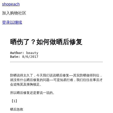
s
h
o
p
e
a
c
h
加入购物社区
登录以继续
晒伤了？如何做晒后修复
Author:
beauty
Date:
8/6/2017
防晒说得太久了，今天我们说说晒后修复——其实防晒做得到位，
就没有什么晒后修复的问题——可是知易行难，我们往往在事后才
会追悔莫及捶胸顿足。

所以晒后修复还是要说一说的。

【1】

晒后急救
