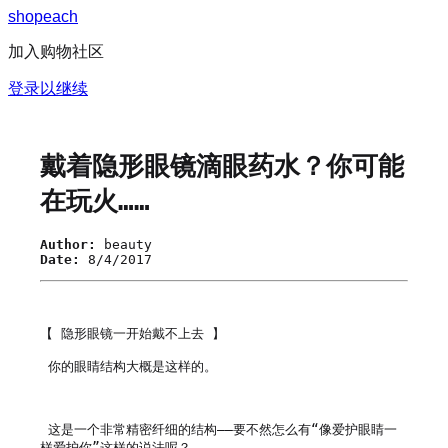
s
h
o
p
e
a
c
h
加入购物社区
登录以继续
戴着隐形眼镜滴眼药水？你可能
在玩火……
Author:
beauty
Date:
8/4/2017
【 隐形眼镜一开始戴不上去 】

 你的眼睛结构大概是这样的。

 这是一个非常精密纤细的结构——要不然怎么有“像爱护眼睛一
样爱护你”这样的说法呢？
