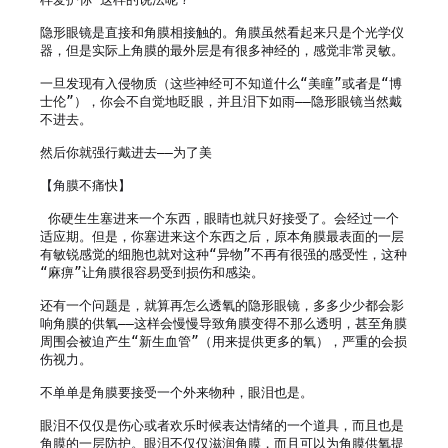
隐形眼镜是直接和角膜相接触的。角膜虽然看起来只是个光学仪
器，但是实际上角膜的最外层是有很多神经的，感觉非常灵敏。

一旦发现有入侵物质（这些神经可不知道什么“美瞳”或者是“博
士伦”），你会不自觉地眨眼，并且泪下如雨——隐形眼镜当然戴
不进去。

然后你就强行戴进去——为了美

【角膜不痛快】

 你硬生生塞进来一个东西，眼睛也就只好接受了。会经过一个
适应期。但是，你塞进来这个东西之后，原本角膜最表面的一层
有敏锐感觉的细胞也就对这种“异物”不再有很强的感受性，这种
“麻痹”让角膜很容易受到损伤和感染。

还有一个问题是，就算再怎么透氧的隐形眼镜，多多少少都会影
响角膜的供氧——这样会慢慢导致角膜变得不那么透明，甚至角膜
周围会被迫产生“新生血管”（用来提供更多的氧），严重的会损
伤视力。

不单单是角膜要接受一个外来物种，眼泪也是。

眼泪不仅仅是伤心或者欢乐时候表达情绪的一个道具，而且也是
角膜的一层防护。眼泪不仅仅滋润角膜，而且可以为角膜供氧提