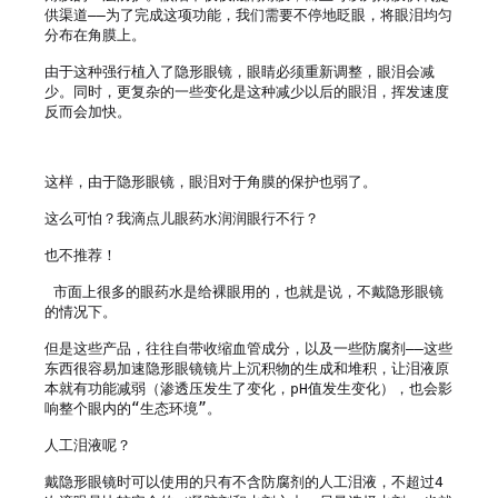
供渠道——为了完成这项功能，我们需要不停地眨眼，将眼泪均匀
分布在角膜上。

由于这种强行植入了隐形眼镜，眼睛必须重新调整，眼泪会减
少。同时，更复杂的一些变化是这种减少以后的眼泪，挥发速度
反而会加快。

这样，由于隐形眼镜，眼泪对于角膜的保护也弱了。

这么可怕？我滴点儿眼药水润润眼行不行？

也不推荐！

 市面上很多的眼药水是给裸眼用的，也就是说，不戴隐形眼镜
的情况下。

但是这些产品，往往自带收缩血管成分，以及一些防腐剂——这些
东西很容易加速隐形眼镜镜片上沉积物的生成和堆积，让泪液原
本就有功能减弱（渗透压发生了变化，pH值发生变化），也会影
响整个眼内的“生态环境”。

人工泪液呢？

戴隐形眼镜时可以使用的只有不含防腐剂的人工泪液，不超过4