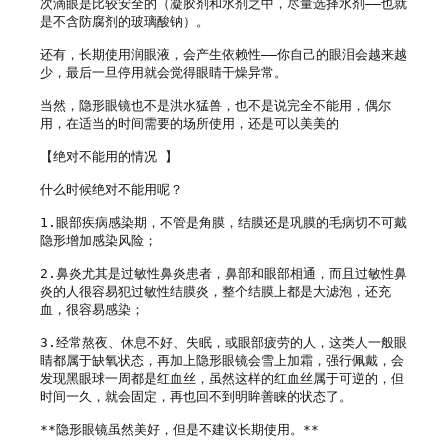
次滴眼是比较安全的（凝胶剂和水剂之中，尽量选择水剂——也就
是不含防腐剂的玻璃酸钠）。

还有，长期使用润眼液，会产生依赖性——你自己的眼泪会越来越
少，最后一旦停用就会觉得眼睛干燥异常。

当然，隐形眼镜也不是洪水猛兽，也不是说完全不能用，偶尔
用，在适当的时间需要的场所使用，还是可以美美的

【绝对不能用的情况 】

什么时候绝对不能用呢？

1.眼部疾病感染期，不管是角膜，结膜还是巩膜的毛病切不可戴
隐形增加感染风险；

2.鼻炎尤其是过敏性鼻炎患者，鼻部和眼部相通，而且过敏性鼻
炎的人很容易犯过敏性结膜炎，整个结膜上都是大滤泡，还充
血，很容易感染；

3.经常熬夜、休息不好、失眠，或眼部疲劳的人，这类人一般眼
睛都属于缺氧状态，再加上隐形眼镜会雪上加霜，强行佩戴，会
发现黑眼球一周都是红血丝，虽然这样的红血丝属于可逆的，但
时间一久，就会固定，再也回不到明眸善睐的状态了。

**隐形眼镜虽然美好，但是不建议长期使用。**
