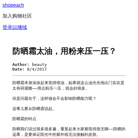
s
h
o
p
e
a
c
h
加入购物社区
登录以继续
防晒霜太油，用粉来压一压？
Author:
beauty
Date:
8/4/2017
防晒霜本身涂抹起来觉得很油，如果就这么油光光地出门实在是
太有碍观瞻——用点粉压一压，就会好很多。

但是问题在于，这样做会不会影响防晒能力呢？

这事儿要从防晒霜说起。

防晒霜的特点

防晒我们说过很多很多遍，重复起来大家都觉得很无聊——防晒的
远离，是要保证阳光中的紫外线无法接触到皮肤。
