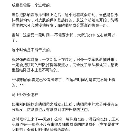
成膜是需要一个过程的。

当你把防晒霜涂抹到脸上之后，这个过程就会启动。当然是你涂
抹得越均匀，对皮肤的保护是越好的。从这个起始点开始，防晒
霜里的水分会缓慢地挥发，而防晒的成分逐渐连接在一起。

当然，这需要一段时间——不需要太长，大概几分钟左右就可以
了。

这个时候是不能干扰的。

就好像两军对垒，一支部队正在过河，另外一支军队斜插过来，
一定会把渡河的部队打得落花流水，完全没了章法和规矩，想要
重新结阵基本上是不可能的。

**聪明的你肯定已经看出来了，在这段时间内是肯定不能上粉
的。**

马上扑粉会怎样

如果刚刚涂抹完防晒霜之后立刻上粉，防晒霜中的水分并没有充
分挥发，防晒膜也没有形成到致密严整的状态。

这时候粉上来了——无论什么粉，珍珠粉也好，滑石粉也好，玉米
淀粉也好——那些还没有来得及铺展成膜的防晒成分（主要是化学
防晒剂）会被粘附到这些粉的表面。
