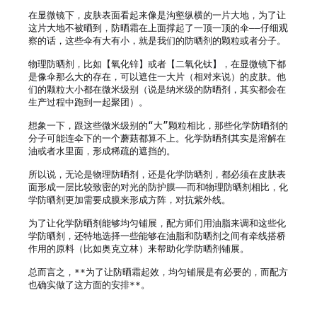
在显微镜下，皮肤表面看起来像是沟壑纵横的一片大地，为了让
这片大地不被晒到，防晒霜在上面撑起了一顶一顶的伞——仔细观
察的话，这些伞有大有小，就是我们的防晒剂的颗粒或者分子。

物理防晒剂，比如【氧化锌】或者【二氧化钛】，在显微镜下都
是像伞那么大的存在，可以遮住一大片（相对来说）的皮肤。他
们的颗粒大小都在微米级别（说是纳米级的防晒剂，其实都会在
生产过程中跑到一起聚团）。

想象一下，跟这些微米级别的“大”颗粒相比，那些化学防晒剂的
分子可能连伞下的一个蘑菇都算不上。化学防晒剂其实是溶解在
油或者水里面，形成稀疏的遮挡的。

所以说，无论是物理防晒剂，还是化学防晒剂，都必须在皮肤表
面形成一层比较致密的对光的防护膜——而和物理防晒剂相比，化
学防晒剂更加需要成膜来形成方阵，对抗紫外线。

为了让化学防晒剂能够均匀铺展，配方师们用油脂来调和这些化
学防晒剂，还特地选择一些能够在油脂和防晒剂之间有牵线搭桥
作用的原料（比如奥克立林）来帮助化学防晒剂铺展。

总而言之，**为了让防晒霜起效，均匀铺展是有必要的，而配方
也确实做了这方面的安排**。
