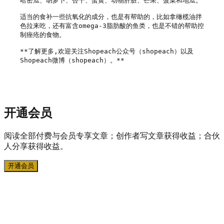
哈密瓜、胡萝卜、杏干、蛋黄、动物肝脏、芒果、菠菜和地瓜。

适当的食补一些抗氧化的成分，也是有帮助的，比如拿橄榄油拌
色拉来吃，还有富含omega-3脂肪酸的鱼类，也是不错的帮助控
制痤疮的食物。

**了解更多,欢迎关注Shopeach公众号（shopeach）以及
Shopeach微博（shopeach）。**

开通会员
阅读全部付费与会员专享文章；创作者写文章获得收益；合伙
人分享获得收益。
开通会员