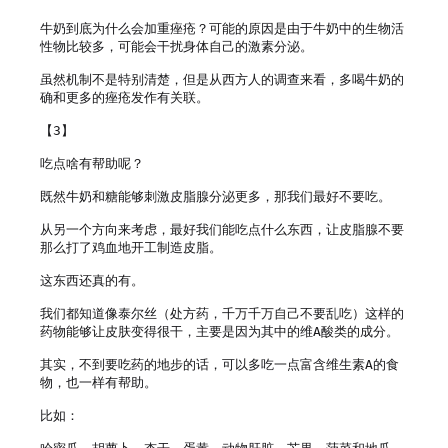
牛奶到底为什么会加重痤疮？可能的原因是由于牛奶中的生物活
性物比较多，可能会干扰身体自己的激素分泌。

虽然机制不是特别清楚，但是从西方人的调查来看，多喝牛奶的
确和更多的痤疮发作有关联。

【3】

吃点啥有帮助呢？

既然牛奶和糖能够刺激皮脂腺分泌更多，那我们最好不要吃。

从另一个方向来考虑，最好我们能吃点什么东西，让皮脂腺不要
那么打了鸡血地开工制造皮脂。

这东西还真的有。

我们都知道像泰尔丝（处方药，千万千万自己不要乱吃）这样的
药物能够让皮肤变得很干，主要是因为其中的维A酸类的成分。

其实，不到要吃药的地步的话，可以多吃一点富含维生素A的食
物，也一样有帮助。

比如：
