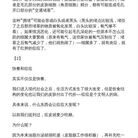
者是毛孔部分的皮肤细胞（角质细胞）精分，都有可能造成毛孔
开口部分的“交通堵塞”。

这种“拥堵”可能会形成白头或者黑头（黑头的堵点比较浅，堵住
了之后那些堵塞的物质被氧化发黑，白头比较深，氧气够不
着）。如果情况恶化，还可能引起毛孔深处的一些原本不怎么活
跃的细菌大量繁殖（原来有氧气，这些家伙被氧气压制住了，堵
塞之后氧气减少了，他们就热闹了）——细菌多了，就有炎症，就
有了红肿的痘痘了。

【2】

快餐和痘痘

其实不仅仅是快餐。

我们进入现代社会之后，生活方式发生了很大改变，但是饮食结
构的变化也让我们的皮肤付出了代价——痘痘是个文明人的病。

具体来说，什么东西会让痘痘大发呢？

以前我们提到过，痘皮就要少吃糖。

为什么呢？

因为本来油脂分泌就很旺盛（皮脂腺工作很积极），再补充吃一