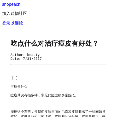
s
h
o
p
e
a
c
h
加入购物社区
登录以继续
吃点什么对治疗痘皮有好处？
Author:
beauty
Date:
7/31/2017
【1】

痘痘是什么

痘痘其实有很多种，常见的痘痘很多是痤疮。

痤疮这个东西，是我们皮肤里面的毛囊和皮脂腺出了一些问题导
致的。这事儿我们以前说过，皮脂腺分泌旺盛，皮脂量很大，或