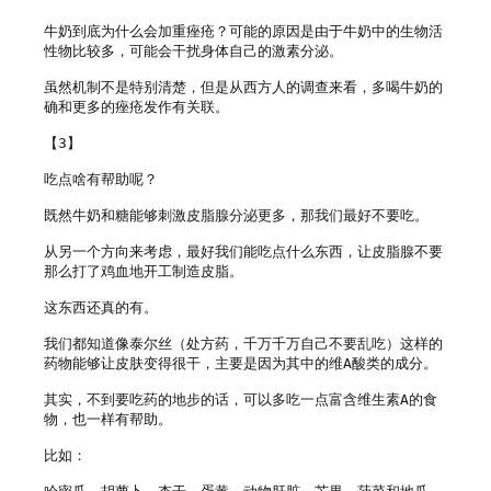
牛奶到底为什么会加重痤疮？可能的原因是由于牛奶中的生物活
性物比较多，可能会干扰身体自己的激素分泌。

虽然机制不是特别清楚，但是从西方人的调查来看，多喝牛奶的
确和更多的痤疮发作有关联。

【3】

吃点啥有帮助呢？

既然牛奶和糖能够刺激皮脂腺分泌更多，那我们最好不要吃。

从另一个方向来考虑，最好我们能吃点什么东西，让皮脂腺不要
那么打了鸡血地开工制造皮脂。

这东西还真的有。

我们都知道像泰尔丝（处方药，千万千万自己不要乱吃）这样的
药物能够让皮肤变得很干，主要是因为其中的维A酸类的成分。

其实，不到要吃药的地步的话，可以多吃一点富含维生素A的食
物，也一样有帮助。

比如：
