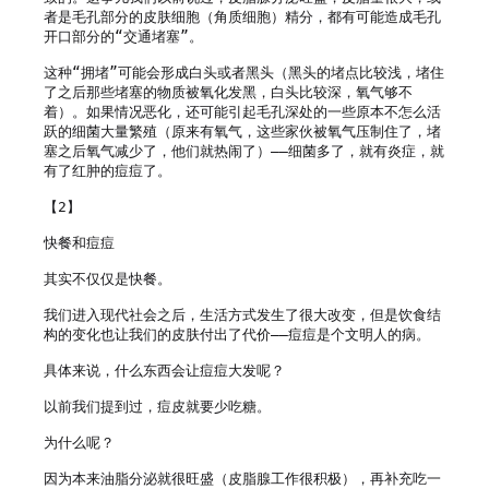
者是毛孔部分的皮肤细胞（角质细胞）精分，都有可能造成毛孔
开口部分的“交通堵塞”。

这种“拥堵”可能会形成白头或者黑头（黑头的堵点比较浅，堵住
了之后那些堵塞的物质被氧化发黑，白头比较深，氧气够不
着）。如果情况恶化，还可能引起毛孔深处的一些原本不怎么活
跃的细菌大量繁殖（原来有氧气，这些家伙被氧气压制住了，堵
塞之后氧气减少了，他们就热闹了）——细菌多了，就有炎症，就
有了红肿的痘痘了。

【2】

快餐和痘痘

其实不仅仅是快餐。

我们进入现代社会之后，生活方式发生了很大改变，但是饮食结
构的变化也让我们的皮肤付出了代价——痘痘是个文明人的病。

具体来说，什么东西会让痘痘大发呢？

以前我们提到过，痘皮就要少吃糖。

为什么呢？

因为本来油脂分泌就很旺盛（皮脂腺工作很积极），再补充吃一