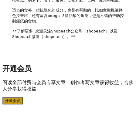
哈密瓜、胡萝卜、杏干、蛋黄、动物肝脏、芒果、菠菜和地瓜。

适当的食补一些抗氧化的成分，也是有帮助的，比如拿橄榄油拌
色拉来吃，还有富含omega-3脂肪酸的鱼类，也是不错的帮助控
制痤疮的食物。

**了解更多,欢迎关注Shopeach公众号（shopeach）以及
Shopeach微博（shopeach）。**

开通会员
阅读全部付费与会员专享文章；创作者写文章获得收益；合伙
人分享获得收益。
开通会员