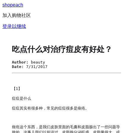
s
h
o
p
e
a
c
h
加入购物社区
登录以继续
吃点什么对治疗痘皮有好处？
Author:
beauty
Date:
7/31/2017
【1】

痘痘是什么

痘痘其实有很多种，常见的痘痘很多是痤疮。

痤疮这个东西，是我们皮肤里面的毛囊和皮脂腺出了一些问题导
致的。这事儿我们以前说过，皮脂腺分泌旺盛，皮脂量很大，或