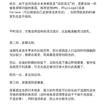
然后，由于这些洗发水本身都算是“深层清洁”的，需要涂抹一些
修复屏障功能的膏霜。推荐使用DMS，Physiogel或者
Cerave（可以根据自己皮肤情况来尝试），当然理肤泉的B5修
复乳也是不错的。

平时清洁，尽量选用温和的清洁成分，比如氨基酸类洁面乳。

第二招，多晒太阳。

溢脂性皮炎冬季发作比较厉害，部分原因是人们这段时间接触阳
光比较少，都窝在屋里。而真菌是很害怕阳光的。

所以，在做好防晒的前提下，去阳光底下撒点野很重要。紫外线
虽然照不到真菌，可见光就足够消灭很大部分的真菌了。

阳光一点，多运动运动。

第三招，尿素霜和尿囊素。

尿素霜这东西日本很多，最大的作用是可以软化由于溢脂性皮炎
导致的增厚的角质层（这时候角质层增厚是由于干燥不肯脱落，
不是好事），同时滋润表皮，防止水分散失过快。
