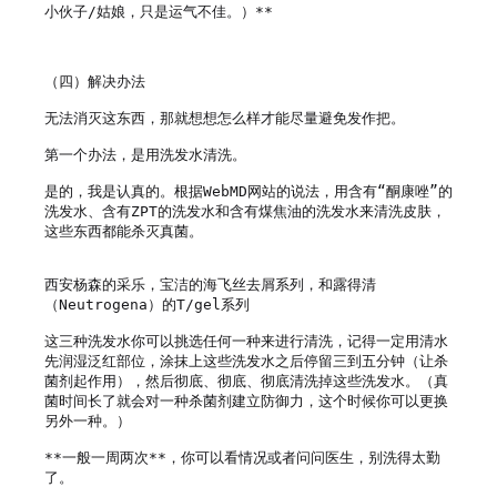
小伙子/姑娘，只是运气不佳。）**

（四）解决办法

无法消灭这东西，那就想想怎么样才能尽量避免发作把。

第一个办法，是用洗发水清洗。

是的，我是认真的。根据WebMD网站的说法，用含有“酮康唑”的
洗发水、含有ZPT的洗发水和含有煤焦油的洗发水来清洗皮肤，
这些东西都能杀灭真菌。

西安杨森的采乐，宝洁的海飞丝去屑系列，和露得清
（Neutrogena）的T/gel系列

这三种洗发水你可以挑选任何一种来进行清洗，记得一定用清水
先润湿泛红部位，涂抹上这些洗发水之后停留三到五分钟（让杀
菌剂起作用），然后彻底、彻底、彻底清洗掉这些洗发水。（真
菌时间长了就会对一种杀菌剂建立防御力，这个时候你可以更换
另外一种。）

**一般一周两次**，你可以看情况或者问问医生，别洗得太勤
了。
