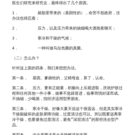
医生们研究来研究去，最终得出了几个原因。

1．        娘胎里带来的（基因性的），命苦不怨政府，没
办法也得忍着；

2．        压力，以及压力带来的抽烟喝大酒熬夜聊天；

3．        寒冷和干燥的气候；

4．        一种叫做马拉色菌的真菌。

（二）怎么办？

针对这上面的四条，我们来想想办法。

第一条，  基因。爹娘给的，父精母血，算了，认命。

第二条，  压力。要有正能量，积极向上乐观进取，庆祝护肤过
程和任何其他一件小事，做事不急躁冒进，临事而惧好谋而成。
不抽烟，少喝酒，找经济适用型男朋友。

第三条，  寒冷干燥。好像大夏天说这个很遥远，但是其实寒冷
干燥能破坏的皮肤屏障功能，过度清洁也可以。所以既要远离寒
冷干燥，也要避免过度清洁，避免“深层清洁”的那些洗去型产
品。

第四条，  这个真菌才是今天能够讲的东西。
