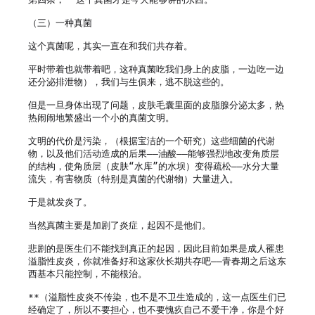
（三）一种真菌

这个真菌呢，其实一直在和我们共存着。

平时带着也就带着吧，这种真菌吃我们身上的皮脂，一边吃一边
还分泌排泄物），我们与生俱来，逃不脱这些的。

但是一旦身体出现了问题，皮肤毛囊里面的皮脂腺分泌太多，热
热闹闹地繁盛出一个小的真菌文明。

文明的代价是污染，（根据宝洁的一个研究）这些细菌的代谢
物，以及他们活动造成的后果——油酸——能够强烈地改变角质层
的结构，使角质层（皮肤“水库”的水坝）变得疏松——水分大量
流失，有害物质（特别是真菌的代谢物）大量进入。

于是就发炎了。

当然真菌主要是加剧了炎症，起因不是他们。

悲剧的是医生们不能找到真正的起因，因此目前如果是成人罹患
溢脂性皮炎，你就准备好和这家伙长期共存吧——青春期之后这东
西基本只能控制，不能根治。

**（溢脂性皮炎不传染，也不是不卫生造成的，这一点医生们已
经确定了，所以不要担心，也不要愧疚自己不爱干净，你是个好