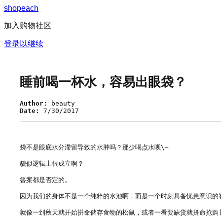
s
h
o
p
e
a
c
h
加入购物社区
登录以继续
睡前喝一杯水，容易出眼袋？
Author:
beauty
Date:
7/30/2017
袋不是眼底水分滞留导致的水肿吗？那少喝点水呗\~

貌似逻辑上很成立啊？

答案都是否定的。

因为我们的身体不是一个纯粹的水池啊，而是一个时刻具备忧患意识的智
就像一到秋天就开始拼命储存食物的松鼠，或者一看要缺货就拼命抢购甘