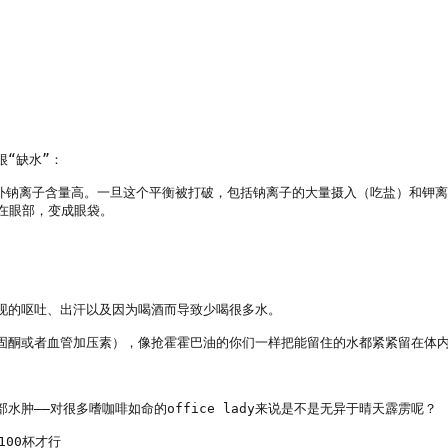
“缺水”：

外钠离子含量高。一旦这个平衡被打破，包括钠离子的大量摄入（吃盐）和钾离
在眼部，变成眼袋。

现的呕吐、出汗以及因为喝酒而导致少喝很多水。

固酮或者血管加压素），像抢霍霍巴油的你们一样把能留住的水都紧紧留在体内
——对很多嗜咖啡如命的office lady来说是不是无异于晴天霹雳呢？

00杯才行