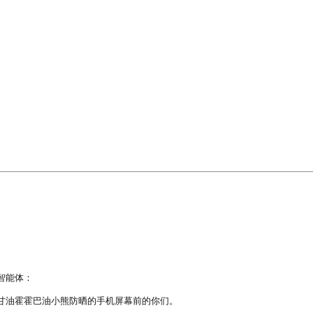
能体：

油霍霍巴油小熊防晒的手机屏幕前的你们。
