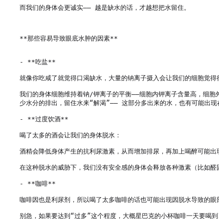
而我们的身体会更诚实—— 越是缺水的话，才越想把水留住。

**那些容易导致眼底水肿的因素**

- **吃盐**

就像你吃咸了就觉得口渴缺水，大量的钠离子摄入会让我们的细胞觉得很
我们的身体细胞维持着钠/钾离子的平衡——细胞内钾离子含量高，细胞
少水分的排出，留住水来“解渴”—— 这部分多出来的水，也有可能出现
- **过度饮酒**

喝了太多的酒会让我们的身体脱水：

酒精会降低身体产生的抗利尿激素，从而增加排尿，再加上喝醉可能出
在这种脱水的威胁下，我们没有安全感的身体会释放各种激素（比如醛
- **咖啡**

咖啡因也是利尿剂，所以喝了太多咖啡的话也可能出现因脱水导致的眼部水肿
别急，如果要达到“过多”这个程度，大概星巴克的小杯咖啡一天要喝到1