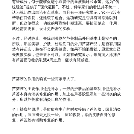
有些成分，似乎能够促进小血管中的血液循环和杀菌。这为“传
统经验”提供了“现代证据”。不过，科学家们的看法并不统一，
认为就此作出结论有点草率。而且有一项研究显示，它不仅没有
帮助伤口恢复，还延缓了愈合。这项研究是否具有可靠难以判
断，但这使得这一功效的可靠性扑朔迷离。要搞清楚这一作用，
就还需要更多、设计更严密的实验。

不过，经过静止、去除刺激物的芦荟制品外用基本上是安全的，
所以，那些美容、护肤、处理伤口的外用芦荟产品，是否有用固
然有待证实，胜在不会危害健康。如果不怕浪费钱，愿意拿自己
去做做实验，也未尝不可以。比如有研究显示，银屑病人涂抹含
有芦荟提取物的乳液4周之后，症状有所减轻。

芦荟胶的作用的确被一些商家夸大了。

芦荟胶的主要作用还是补水，一般的护肤品的基础功用也是补水

芦荟本身有消炎修复的作用，加上在芦荟胶里添加一些消炎的成
分，所以芦荟胶有消炎止痒的作用。

至于祛痘的原理，是痘痘在生产的时候接触了芦荟胶，因其消炎
的作用，痘痘褪去更快一些。 痘印恢复，靠的皮肤自身的修
复，芦荟胶有辅助修复的作用。
