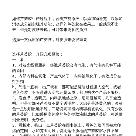
如何芦荟胶生产过程中，吝啬芦荟原液，以添加物补充，以添加
消炎成分能实现其功能，这样的芦荟胶在效果上一般感觉不出
来，但是对皮肤来说，可能带来更多的负担

选择一支优质的芦荟胶，对皮肤来说很重要。

选择芦荟胶，介绍几项经验：

一、看。

1、对着光线看瓶身，多数芦荟胶会有气泡，有气泡有几种可能
的原因：

a、内部内料在氧化，产生气体了，内料被氧化了，有效成分会
打折扣；

b、气泡一直有，出厂就有，那可能是罐装过程进入空气，或者
进入杂质，不管是进入空气还是杂质，都说明这个产品不够格。

2、看色泽，透明度。内料质地越上乘，透明度越高，几乎全透
明。但是大部分芦荟胶不是全透明的，大部分是淡黄色的，淡黄
色一是说明质地不纯，二是说明可能内料容易被氧化。只有少数
的芦荟胶，比如采用高纯度的芦荟提取液制成的芦荟胶，可以做
到全透明，无杂色。

3、看析水。挤出一点芦荟胶在面巾纸上，看芦荟胶周围被水印
湿的范围，水印范围明显，说明这个质地的芦荟胶溶水性不够