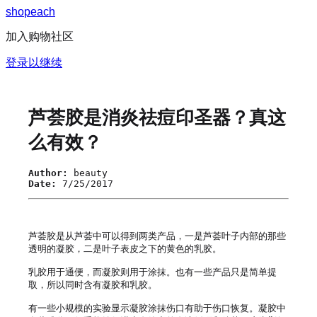
s
h
o
p
e
a
c
h
加入购物社区
登录以继续
芦荟胶是消炎祛痘印圣器？真这
么有效？
Author:
beauty
Date:
7/25/2017
芦荟胶是从芦荟中可以得到两类产品，一是芦荟叶子内部的那些
透明的凝胶，二是叶子表皮之下的黄色的乳胶。

乳胶用于通便，而凝胶则用于涂抹。也有一些产品只是简单提
取，所以同时含有凝胶和乳胶。

有一些小规模的实验显示凝胶涂抹伤口有助于伤口恢复。凝胶中