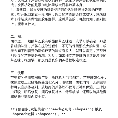
好，说明这个芦荟胶啫喱状的内料一般是水和芦荟提取物调制而
成，发挥功效的是添加剂比重较大而非芦荟本身。

4、看瓶口。加入凝胶的或者凝结剂而达到啫喱状效果的芦荟
胶，打开瓶口放置一段时间，瓶口的芦荟胶会结成胶状，就像胶
水干掉结成有弹性的胶条那样。这种芦荟胶，可想而知，擦到脸
上，能带来什么。

二、闻。

闻味道。一般的芦荟胶有明显的芦荟味道，几乎可以确定，那是
香精的味道，芦荟在提取过程中，不可能保留那么大的味道，或
者去闻下刚切开的新鲜芦荟的味道有多大，就可以肯定，芦荟胶
那明显的芦荟味是香精。相反，如果那支芦荟胶的味道是淡淡的
芦荟味，很微弱，那反而是真实的芦荟提取液味道。

三、使用。

芦荟胶的使用范围很广泛，所以称为”万能胶“。芦荟胶怎么样，
抹到皮肤上已经能感受出七八分，吸收快，质地均匀，无刺激等
都可以直接体会到。质地好的芦荟胶不仅可以补水保湿、止痒蚊
虫叮咬、晒后修复、须后修复补水、舒缓敏感、还可以与其他膏
霜护肤品调制面膜手膜。

**了解更多,欢迎关注Shopeach公众号（shopeach）以及
Shopeach微博（shopeach）。**
