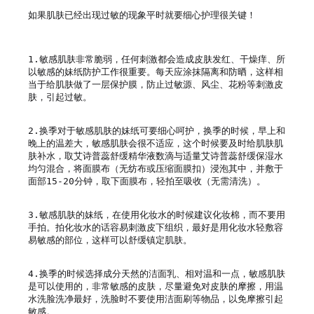
如果肌肤已经出现过敏的现象平时就要细心护理很关键！

1.敏感肌肤非常脆弱，任何刺激都会造成皮肤发红、干燥痒、所
以敏感的妹纸防护工作很重要。每天应涂抹隔离和防晒，这样相
当于给肌肤做了一层保护膜，防止过敏源、风尘、花粉等刺激皮
肤，引起过敏。

2.换季对于敏感肌肤的妹纸可要细心呵护，换季的时候，早上和
晚上的温差大，敏感肌肤会很不适应，这个时候要及时给肌肤肌
肤补水，取艾诗普蕊舒缓精华液数滴与适量艾诗普蕊舒缓保湿水
均匀混合，将面膜布（无纺布或压缩面膜扣）浸泡其中，并敷于
面部15-20分钟，取下面膜布，轻拍至吸收（无需清洗）。

3.敏感肌肤的妹纸，在使用化妆水的时候建议化妆棉，而不要用
手拍。拍化妆水的话容易刺激皮下组织，最好是用化妆水轻敷容
易敏感的部位，这样可以舒缓镇定肌肤。

4.换季的时候选择成分天然的洁面乳、相对温和一点，敏感肌肤
是可以使用的，非常敏感的皮肤，尽量避免对皮肤的摩擦，用温
水洗脸洗净最好，洗脸时不要使用洁面刷等物品，以免摩擦引起
敏感。
