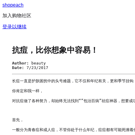
s
h
o
p
e
a
c
h
加入购物社区
登录以继续
抗痘，比你想象中容易！
Author:
beauty
Date:
7/23/2017
长痘一直是护肤困扰中的头号难题，它不仅和年纪有关，更和季节挂钩！
你肯定和我一样，

对抗痘做了各种努力，却始终无法找到“”包治百病”祛痘神器，想要成
首先，

一般分为青春痘和成人痘，不管你处于什么年纪，痘痘都有可能死缠着你