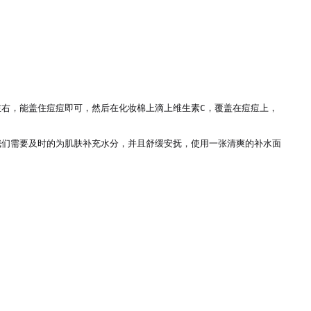
右，能盖住痘痘即可，然后在化妆棉上滴上维生素C，覆盖在痘痘上，
我们需要及时的为肌肤补充水分，并且舒缓安抚，使用一张清爽的补水面