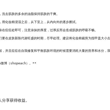
洗去肌肤的多余的油脂保持肌肤的干爽。

，用化妆棉浸湿之后，从下至上，从内向外的逐步擦拭。

涂在痘痘处即可，注意涂抹的厚度，过厚反而会造成肌肤的呼吸不畅。

们要在皮肤新陈代谢旺盛的时期，尽早处理。建议将化妆棉裁剪为指甲盖大小左
候，并且痘痘在自我修复和平衡肌肤环境的时候需要消耗大量的营养和水分，
微博（shopeach）。**

人分享获得收益。