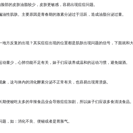
脸部的皮肤油脂较少，皮肤更敏感，容易出现痘痘问题。

偏油性肌肤。主要原因是青春期的激素分泌过于活跃，造成油脂分泌过量。

地方反复的出现？其实痘痘出现的位置都是肌肤出现问题的信号，下面就和大家
运动量少，心肺功能不足有关，妹子们应该养成温和的运动习惯，避免烟酒。

现象，这与体内的消化酵素分泌不正常有关，也容易出现胃溃疡。

长期便秘吃太多的辛辣食品业会导致痘痘加剧，所以妹子们应该多食清淡食品。
题，如：消化不良、便秘或者是胃胀气。
