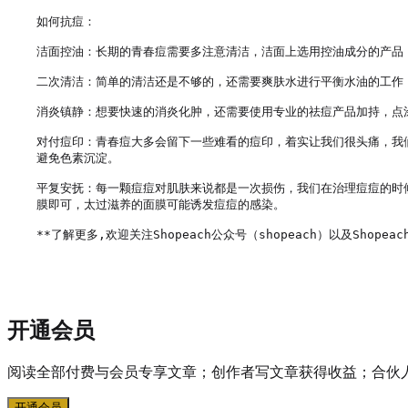
如何抗痘：

洁面控油：长期的青春痘需要多注意清洁，洁面上选用控油成分的产品，
二次清洁：简单的清洁还是不够的，还需要爽肤水进行平衡水油的工作
消炎镇静：想要快速的消炎化肿，还需要使用专业的祛痘产品加持，点
对付痘印：青春痘大多会留下一些难看的痘印，着实让我们很头痛，我
避免色素沉淀。

平复安抚：每一颗痘痘对肌肤来说都是一次损伤，我们在治理痘痘的时
膜即可，太过滋养的面膜可能诱发痘痘的感染。

**了解更多,欢迎关注Shopeach公众号（shopeach）以及Shopeach
开通会员
阅读全部付费与会员专享文章；创作者写文章获得收益；合伙
开通会员