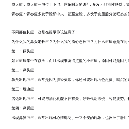
成人痘：成人痘一般位于下巴、唇角附近的U区，多发为非油性肤质，如
青春痘：青春痘多发于脸部中央，甚至全脸，多发于皮脂腺分泌旺盛的
不同部位长痘，这是在提示你该注意了！

为什么我的鼻头老长痘？为什么我的眉心总长痘？为什么痘痘总是在同一
第一：额头痘

如果痘痘集中在额头，而且出现细密点点型的小痘痘，原因可能是因为
第二：鼻头痘

鼻头出现痘痘，通常是因为脾经失常，你还可能出现面色泛黄、暗沉的
第三：唇边痘

唇边出现痘痘，可能与消化机能不佳有关，导致代谢缓慢，容易疲劳。
第四：鼻翼痘

出现鼻翼痘痘，通常出现可心情郁闷、坐立不安的现象，也反应了肝胆问