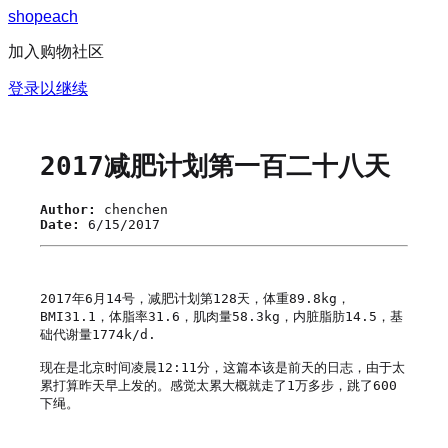
s
h
o
p
e
a
c
h
加入购物社区
登录以继续
2017减肥计划第一百二十八天
Author:
chenchen
Date:
6/15/2017
2017年6月14号，减肥计划第128天，体重89.8kg，
BMI31.1，体脂率31.6，肌肉量58.3kg，内脏脂肪14.5，基
础代谢量1774k/d.

现在是北京时间凌晨12:11分，这篇本该是前天的日志，由于太
累打算昨天早上发的。感觉太累大概就走了1万多步，跳了600