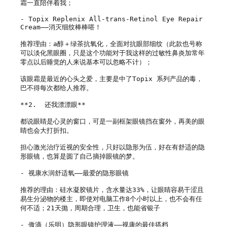
霜一直陪伴着我；

- Topix Replenix All-trans-Retinol Eye Repair 
Cream——消灭细纹棒棒嗒！

推荐理由：a醇＋绿茶抗氧化，全面对抗眼部细纹（此款也号称
可以淡化黑眼圈，只是这个功能对于我这样的过敏性鼻炎加常年
零点以后睡觉的人来说基本可以忽略不计）；

该眼霜是最近的心头之爱，主要是中了Topix 系列产品的毒，
巴不得每次都给人推荐。

**2.  还我漂漂眼**

都说眼睛是心灵的窗口，可是一副框架眼镜挡在窗外，再美的眼
睛也会大打折扣。

担心激光治疗近视的安全性，只好以隐形为伍，好在有舒适的隐
形眼镜，也算是圆了自己摘掉眼镜的梦。

- 视康水润舒适氧——最爱的隐形眼镜

推荐的理由：硅水凝胶镜片，含水量达33%，让眼睛容易干涩且
易生分泌物的楼主，即使对电脑工作8个小时以上，也不会有任
何不适；21天抛，周期合理，卫生，也能省银子

- 傲滴（乐明）隐形眼镜护理液——视康的最佳搭档
