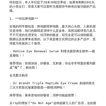
特别提示，本人年纪处于20末30初交界处，如果有刚刚20出头
的小美女们，恭喜大家可以暂时无视那些号称有抗皱功能的产品
哦。

1. **对抗肿泡眼**

近视的同学都知道，肿泡眼呀肿泡眼，最大的心头恨。人家的眉
目是传情，咱们的眼睛是演绎什么是金鱼。虽然说眼球变凸是几
乎不可逆的生理变化，但浮肿的眼皮，却完全是可以借助眼霜、
眼膜以及按摩来改善的。以下就是楼主试用过的众多产品中，觉
得最为有效的三个推荐。

- ReVive Eye Renewal Serum 利维夫眼部再生精华——眼
皮瘦啦！！

推荐理由：容易涂抹，好吸收，无刺激；你会非常明显的看到眼
皮“瘦”了，相信我！

会无数次购买

- Dr Brandt Triple Peptide Eye Cream 柏瑞特医生
三次方胜肽抗皱紧肤眼霜——眼睛消肿啦！

推荐理由：膏体质地却好吸收；消肿功能超级赞；

从r3p到增加了"Do Not Age"这种超吸引人的广告语，这款眼