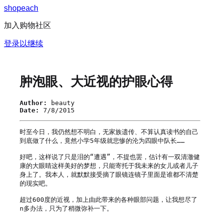
s
h
o
p
e
a
c
h
加入购物社区
登录以继续
肿泡眼、大近视的护眼心得
Author:
beauty
Date:
7/8/2015
时至今日，我仍然想不明白，无家族遗传、不算认真读书的自己
到底做了什么，竟然小学5年级就悲惨的沦为四眼中队长……

好吧，这样说了只是泪的“遭遇”，不提也罢，估计有一双清澈健
康的大眼睛这样美好的梦想，只能寄托于我未来的女儿或者儿子
身上了。我本人，就默默接受摘了眼镜连镜子里面是谁都不清楚
的现实吧。

超过600度的近视，加上由此带来的各种眼部问题，让我想尽了
n多办法，只为了稍微弥补一下。
