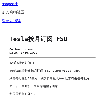
s
h
o
p
e
a
c
h
加入购物社区
登录以继续
Tesla按月订阅 FSD
Author:
stone
Date:
1/16/2025
Tesla按月订阅 FSD 

Tesla在美推出按月订阅 FSD Supervised 功能。

只需每月支付99美元，您的特斯拉几乎可以带您去任何地方——

去上班、去吃饭，甚至穿越整个国家——

您只需监督它即可。